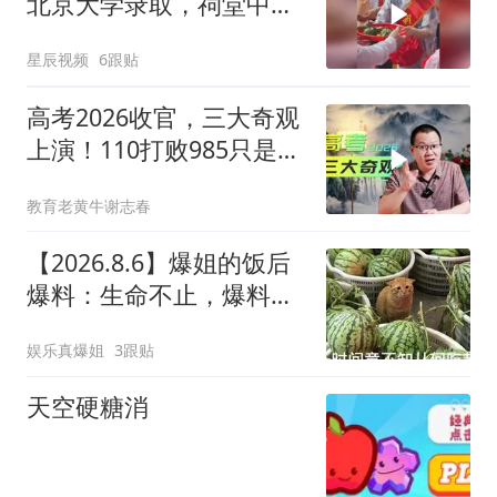
北京大学录取，祠堂中门
大开迎接女孩拜祖
星辰视频
6跟贴
高考2026收官，三大奇观
上演！110打败985只是其
一
教育老黄牛谢志春
【2026.8.6】爆姐的饭后
爆料：生命不止，爆料不
息！
娱乐真爆姐
3跟贴
天空硬糖消