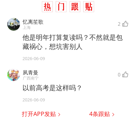
忆离笙歌
2
上海
他是明年打算复读吗？不然就是包
藏祸心，想坑害别人
2026-06-09
夙青曼
0
广西南宁
以前高考是这样吗？
2026-06-09
打开APP发贴
4
条跟贴