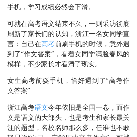
秋天的第一杯奶茶到底有多火
手机，学习成绩必然会下滑。
百花奖开幕式
可就在高考语文结束不久，一则采访彻底
国防部：坚决反制任何闹海挑衅图谋
刷新了家长们的认知，浙江一名女同学直
东航：国内客票提前14天免费退改
言：自己在
高考
前刷手机的时候，意外遇
美股存储板块集体大跌
到了“作文答案”，看着女同学满脸春风的
胡彦斌获《歌手2026》歌王
模样，不少家长才看清了现实。
“今天得有40℃了吧 为啥还不预警”
女生高考前耍手机，恰好遇到了“高考作
夯实基础开新局
文答案”
浙江高考
语文
今年依旧是全国一卷，而作
文是语文的大部头，也是考生和家长最关
注的题型，名校名师那么多，任谁也不敢