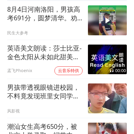
8月4日河南洛阳，男孩高
考691分，圆梦清华。劝
告学弟学妹：少刷短视频
民生大参考
多读书
英语美文朗读：莎士比亚-
金色太阳从未如此甜美吻
过
00:00
孟飞Phoenix
云音乐特供
男孩带透视眼镜进校园，
不料竟发现班里女同学的
小秘密，惊呆了
风影视
潮汕女生高考650分，被