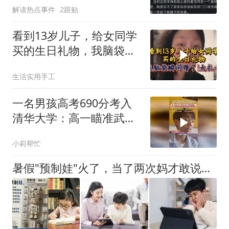
解读热点事件
2跟贴
看到13岁儿子，给女同学
买的生日礼物，我脑袋瞬
间懵了！太扎心
生活实用手工
一名男孩高考690分考入
清华大学：高一瞄准武
大，高二追向复旦，高三
小莉帮忙
冲刺年级前十
暑假"预制娃"火了，当了两次妈才敢说：要不要提前学，得分这两种情况