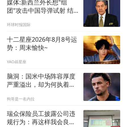
媒体:新西兰外长想"组
团"攻击中国导弹试射 结
果被打脸
环球时报国际
十二星座2026年8月8号运
势：周末愉快~
YAO叔星座
脑洞：国米中场阵容厚度
严重溢出，却为何执着于
利物浦琼斯？
狗哥是一名内拉
瑞众保险员工披露公司违
规行为：再这样我会良心