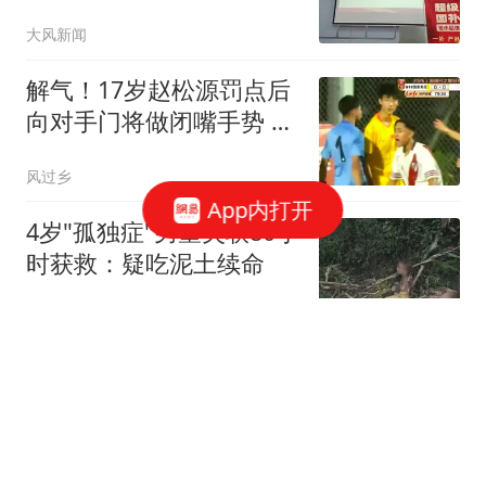
不安
大风新闻
解气！17岁赵松源罚点后
向对手门将做闭嘴手势 此
前失点后被其挑衅
风过乡
App内打开
4岁"孤独症"男童失联80小
时获救：疑吃泥土续命
看看新闻Knews
美股存储概念深夜跳水，
希捷科技重挫10%，纽约
黄金站上4400美元
21世纪经济报道