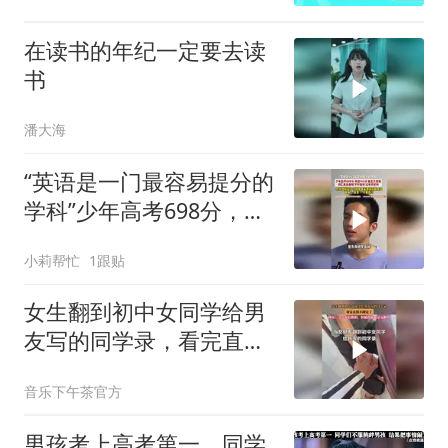
在读书的年纪一定要去读
书
潘大海
“英语是一门最容易提分的
学科”少年高考698分，英
语144分，被北大录取
小莉帮忙
1跟贴
女生翻到初中女同学给男
友写的同学录，看完直接
不淡定了
音乐下午茶官方
男孩考上高考第一，同学