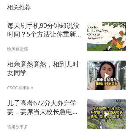
相关推荐
每天刷手机90分钟却说没
时间？5个方法让你重新
开始读书
晚风也遗憾
相亲竟然竟然，相到儿时
女同学
CSGO赛事Jun
儿子高考672分大办升学
宴，宴席当天校长急电：
别办了，出事了！
雪姐故事多