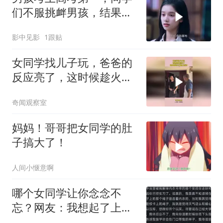
们不服挑衅男孩，结果把
事情闹大了
影中见影
1跟贴
女同学找儿子玩，爸爸的
反应亮了，这时候趁火打
劫太有效！
奇闻观察室
妈妈！哥哥把女同学的肚
子搞大了！
人间小惬意啊
哪个女同学让你念念不
忘？网友：我想起了上课
偷拉我手的女同桌