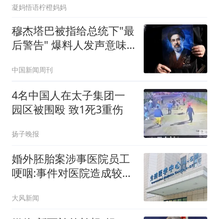
凝妈悟语柠橙妈妈
穆杰塔巴被指给总统下"最
后警告" 爆料人发声意味
深长
中国新闻周刊
4名中国人在太子集团一
园区被围殴 致1死3重伤
扬子晚报
婚外胚胎案涉事医院员工
哽咽:事件对医院造成较大
冲击
大风新闻