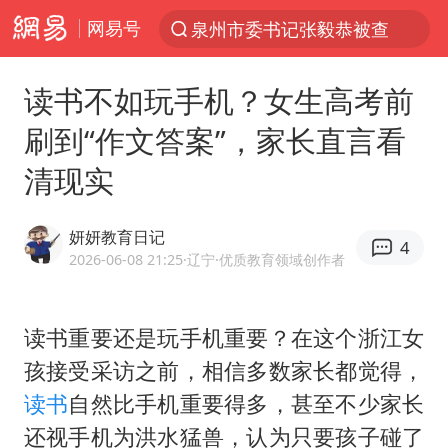
网易号
泉州市委书记张毅恭被查
“电影+”如何激发千亿级消费新活力？
读书不如玩手机？女生高考前
台风白海豚已进入24小时警戒线
刷到“作文答案”，家长直言看
全球首个长时储能一体化产业园量产
清现实
陈垣宇0-3张禹珍 国乒男单全军覆没
中巨芯：上半年归母净利润1405.77万元
妍妍教育日记
4
四川宜宾市高县4.9级地震致1人死亡
2026-06-08 21:25
·辽宁
·优质教育领域创作者
中国女篮70-67险胜尼日利亚女篮
名创优品回应女子吐槽内裤质量差
读书重要还是玩手机重要？在这个浙江女
孩接受采访之前，相信多数家长都觉得，
上海：台风白海豚或将带来龙卷风
读书
自然比手机重要得多，甚至不少家长
出口禁令驱动有色板块大涨
还视手机为洪水猛兽，认为只要孩子碰了