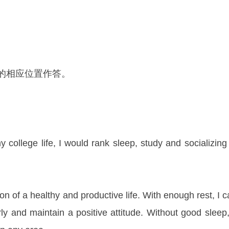
卡的相应位置作答。
 college life, I would rank sleep, study and socializing
ion of a healthy and productive life. With enough rest, I 
rly and maintain a positive attitude. Without good sleep,