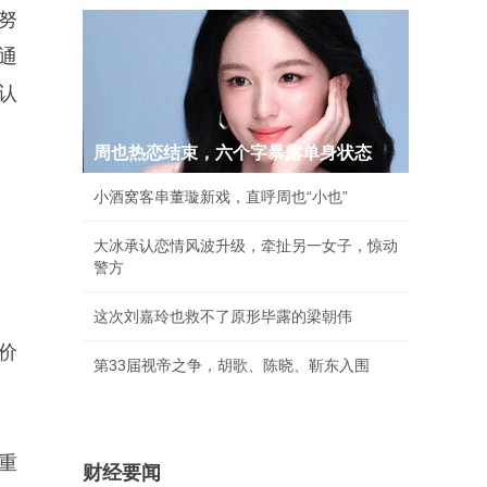
努
通
认
周也热恋结束，六个字暴露单身状态
小酒窝客串董璇新戏，直呼周也“小也”
大冰承认恋情风波升级，牵扯另一女子，惊动
警方
这次刘嘉玲也救不了原形毕露的梁朝伟
价
第33届视帝之争，胡歌、陈晓、靳东入围
重
财经要闻