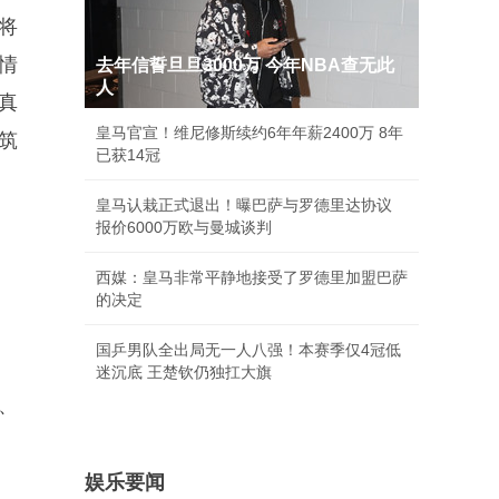
将
情
去年信誓旦旦3000万 今年NBA查无此
人
真
皇马官宣！维尼修斯续约6年年薪2400万 8年
筑
已获14冠
皇马认栽正式退出！曝巴萨与罗德里达协议
报价6000万欧与曼城谈判
西媒：皇马非常平静地接受了罗德里加盟巴萨
的决定
国乒男队全出局无一人八强！本赛季仅4冠低
迷沉底 王楚钦仍独扛大旗
、
娱乐要闻