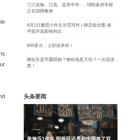
三江实验、江高、盐亭中学......绵阳多所学校
正在招聘教师
le
8月1日雅思小作文示范写作 | 静态组合图 海
平面升高影响对比
600多分，上职业本科！
ons
物化生是学霸陪跑？物化地是大坑？一次说清
ur
楚！
nd
头条要闻
美施压1年多 阿根廷还是和中国签了双