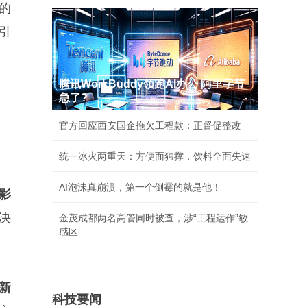
的
引
腾讯WorkBuddy领跑AI办公 阿里字节
急了?
官方回应西安国企拖欠工程款：正督促整改
。
统一冰火两重天：方便面独撑，饮料全面失速
AI泡沫真崩溃，第一个倒霉的就是他！
影
决
金茂成都两名高管同时被查，涉“工程运作”敏
感区
新
科技要闻