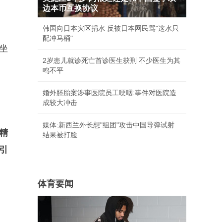
边本币互换协议
。
韩国向日本灾区捐水 反被日本网民骂"这水只
配冲马桶"
坐
2岁患儿就诊死亡首诊医生获刑 不少医生为其
鸣不平
婚外胚胎案涉事医院员工哽咽:事件对医院造
成较大冲击
媒体:新西兰外长想"组团"攻击中国导弹试射
精
结果被打脸
引
体育要闻