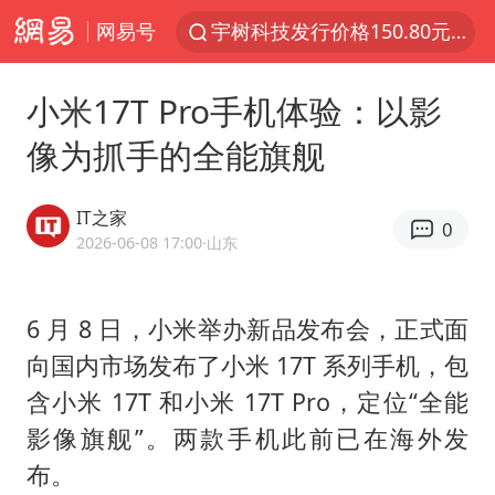
网易号
宇树科技发行价格150.80元/股
外交部发言人就广岛核爆81周年等答记者问
小米17T Pro手机体验：以影
吉林一“温度计大楼”读数爆表
像为抓手的全能旗舰
贵州轮胎子公司获美国退税8136万
台风白海豚影响中国已成定局
IT之家
0
我国编制完成新版全月地质图
2026-06-08 17:00
·山东
中国五箭齐发反制美国
6 月 8 日，小米举办新品发布会，正式面
女子利用漏洞0元薅走3000多件家电
向国内市场发布了小米 17T 系列手机，包
村民谈“梅姨”：叫的其实是“媒姨”
含小米 17T 和小米 17T Pro，定位“全能
泰国一女公务员妆容引争议 本人回应
影像旗舰”。两款手机此前已在海外发
郑国霖回应去景区上班被保安拦下
布。