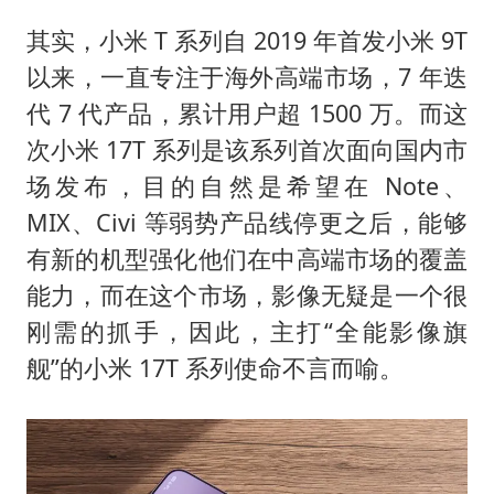
感觉全东北都在等7号
其实，小米 T 系列自 2019 年首发小米 9T
首次证实！“胶球”存在
以来，一直专注于海外高端市场，7 年迭
80后女柜员逆袭成4200亿银行副行长
代 7 代产品，累计用户超 1500 万。而这
多地要求领导干部带头休假
次小米 17T 系列是该系列首次面向国内市
奋进开新局 实干挑大梁
场发布，目的自然是希望在 Note、
MIX、Civi 等弱势产品线停更之后，能够
有新的机型强化他们在中高端市场的覆盖
能力，而在这个市场，影像无疑是一个很
刚需的抓手，因此，主打“全能影像旗
舰”的小米 17T 系列使命不言而喻。