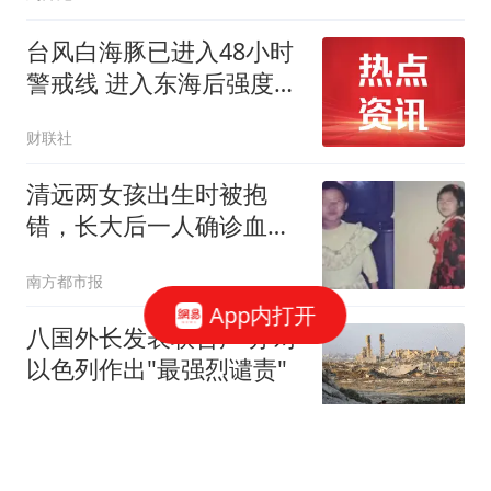
台风白海豚已进入48小时
警戒线 进入东海后强度或
再度加强
财联社
清远两女孩出生时被抱
错，长大后一人确诊血液
病，一人确诊抑郁症，最
南方都市报
新消息
App内打开
八国外长发表联合声明 对
以色列作出"最强烈谴责"
环球网资讯
央视直播8月7日横滨冠军