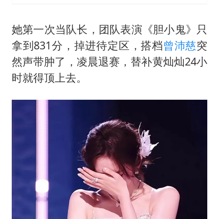
她第一次当队长，团队表演《胆小鬼》只
拿到831分，掉进待定区，搭档
曾沛慈
突
然声带肿了，凌晨退赛，替补黄灿灿24小
时就得顶上去。