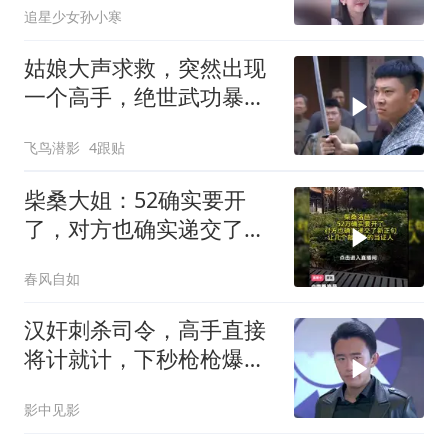
追星少女孙小寒
姑娘大声求救，突然出现
一个高手，绝世武功暴打
鬼子武士
飞鸟潜影
4跟贴
柴桑大姐：52确实要开
了，对方也确实递交了新
证据也有人当证人
春风自如
汉奸刺杀司令，高手直接
将计就计，下秒枪枪爆
头，全歼特务
影中见影