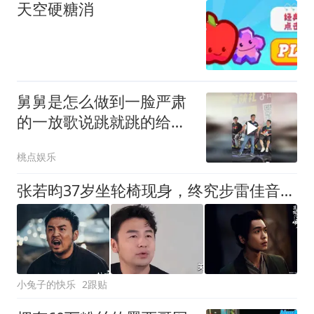
天空硬糖消
舅舅是怎么做到一脸严肃
的一放歌说跳就跳的给张
若昀和白客都看呆了
桃点娱乐
张若昀37岁坐轮椅现身，终究步雷佳音后尘，财富再多有何用
小兔子的快乐
2跟贴