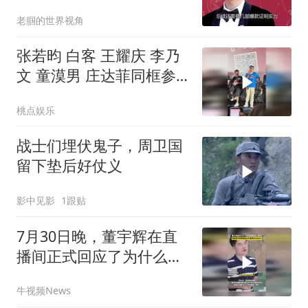
演一部火一部
老腘的世界视角
张若昀 白客 王耀庆 李乃
文 童漠男 庄达菲同框参
加年会不能停2北京首映
桃点娱乐
礼
战士们埋伏鬼子，周卫国
留下垫后好仗义
影中见影
1跟贴
7月30日晚，董宇辉在直
播间正式回应了为什么不
在直播中称呼周星驰为“星
牛视频News
爷”