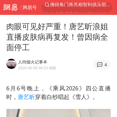
网易号
中方回应是否在太平洋海底开采稀土
宇树科技发行价格150.80元/股
肉眼可见好严重！唐艺昕浪姐
看守所辅警收受10万获刑1年
直播皮肤病再复发！曾因病全
宇树科技王兴兴身家有望超200亿元
面停工
五粮液渠道价一箱上涨近百元
CIA被曝已秘密设立古巴工作组
人间烟火记事本
4
U17国足1分钟轰2球
2026-06-08 08:33
·湖南
泰国一女公务员妆容引争议 本人回应
中国养老床位“三连降”
6月6号晚上，《乘风2026》四公直播
时，
唐艺昕
穿着白纱唱起《雪人》。
法国下周开始禁止未经同意的电话营销
多地要求领导干部带头休假