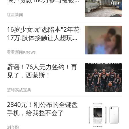
行起诉
红星新闻
16岁少女玩"恋陪本"2年花
17万:肢体接触让人想玩多
次
看看新闻Knews
辟谣！76人无力签约！再
见了，西蒙斯！
篮球实战宝典
2840元！刚公布的全键盘
手机，给我整不会了
刘奔跑