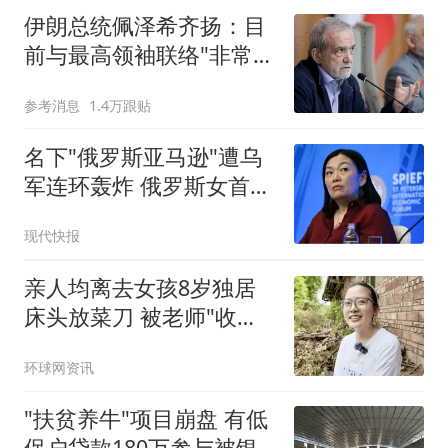
伊朗总统佩泽希齐扬：目
前与最高领袖联络"非常困
难"
参考消息
1.4万跟贴
名下"俄罗斯亚马逊"遭乌
军连环轰炸 俄罗斯女首富
怒了
现代快报
亲人均离去女孩8岁独居
床头放菜刀 被老师"收
养"后逆袭
环球网资讯
"扶贫养牛"项目崩盘 有低
保户贷款180万参与被银