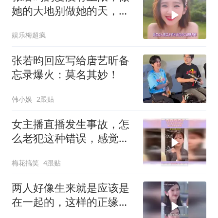
她的大地别做她的天，唐
艺昕张若昀
娱乐梅超疯
张若昀回应写给唐艺昕备
忘录爆火：莫名其妙！
韩小娱
2跟贴
女主播直播发生事故，怎
么老犯这种错误，感觉像
是故意的
梅花搞笑
4跟贴
两人好像生来就是应该是
在一起的，这样的正缘已
经无法用强大来形容了