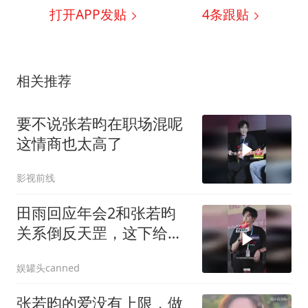
打开APP发贴
4
条跟贴
相关推荐
要不说张若昀在职场混呢
这情商也太高了
影视前线
田雨回应年会2和张若昀
关系倒反天罡，这下给王
启年演爽了
娱罐头canned
张若昀的爱没有上限，做