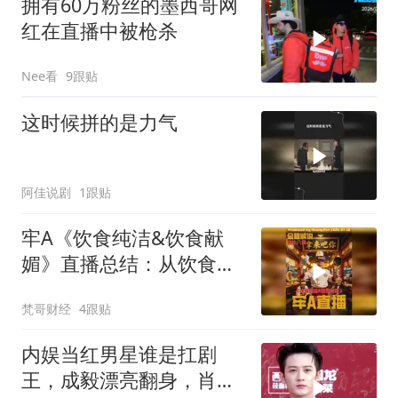
拥有60万粉丝的墨西哥网
红在直播中被枪杀
Nee看
9跟贴
这时候拼的是力气
阿佳说剧
1跟贴
牢A《饮食纯洁&饮食献
媚》直播总结：从饮食开
始的文化入侵（6.30）
梵哥财经
4跟贴
内娱当红男星谁是扛剧
王，成毅漂亮翻身，肖战