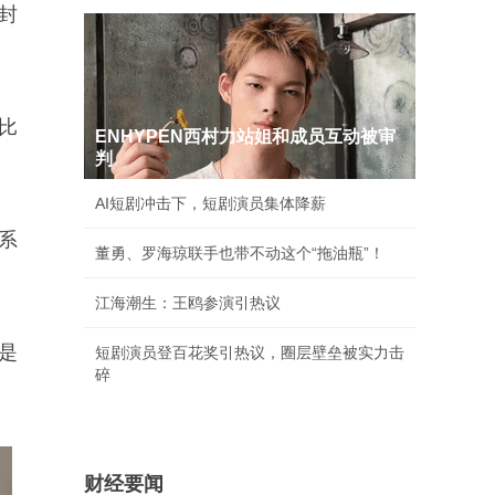
封
比
ENHYPEN西村力站姐和成员互动被审
判
AI短剧冲击下，短剧演员集体降薪
系
董勇、罗海琼联手也带不动这个“拖油瓶”！
江海潮生：王鸥参演引热议
是
短剧演员登百花奖引热议，圈层壁垒被实力击
碎
财经要闻