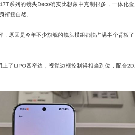
17T系列的镜头Deco确实比想象中克制很多，一体化金
机身衔接自然。
评，原因是今年不少旗舰的镜头模组都快占满半个背板了
。
正面用上了LIPO四窄边，视觉边框控制得相当到位，配合2