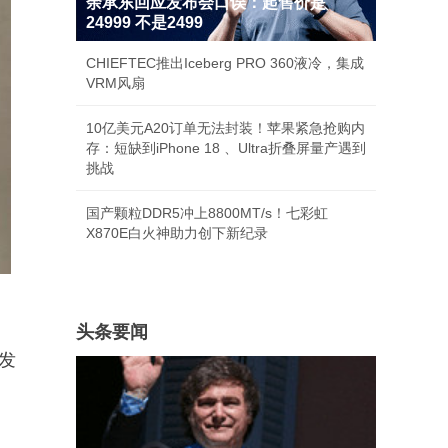
余承东回应发布会口误：起售价是
24999 不是2499
CHIEFTEC推出Iceberg PRO 360液冷，集成
VRM风扇
10亿美元A20订单无法封装！苹果紧急抢购内
存：短缺到iPhone 18 、Ultra折叠屏量产遇到
挑战
国产颗粒DDR5冲上8800MT/s！七彩虹
X870E白火神助力创下新纪录
头条要闻
发