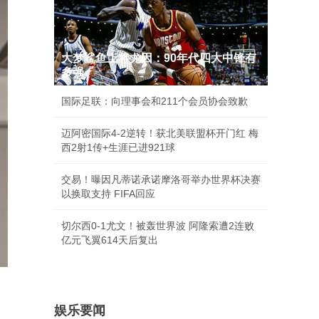
大梦鲨鱼上将尤因：90年代四大中锋有
多强
国际足联：向理事会和211个会员协会致歉
迈阿密国际4-2逆转！获北美联盟杯开门红 梅
西2射1传+生涯已进921球
交易！曝因凡蒂诺承诺摩洛哥举办世界杯决赛
以换取支持 FIFA回应
切尔西0-1尤文！被轰世界波 阿隆索遭2连败
亿元飞翼614天后复出
娱乐要闻