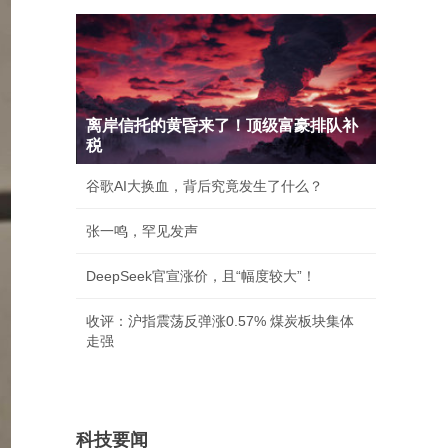
离岸信托的黄昏来了！顶级富豪排队补
税
谷歌AI大换血，背后究竟发生了什么？
张一鸣，罕见发声
DeepSeek官宣涨价，且“幅度较大”！
收评：沪指震荡反弹涨0.57% 煤炭板块集体
走强
科技要闻