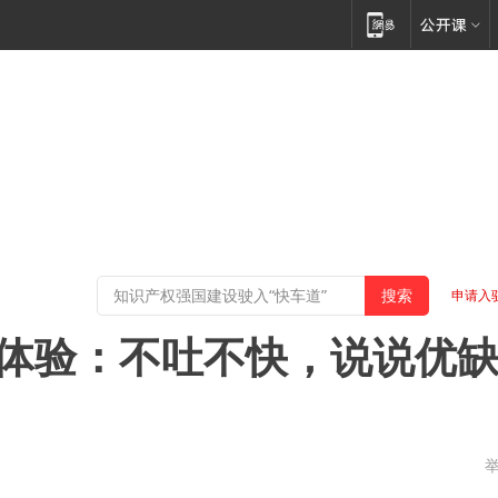
申请入
手体验：不吐不快，说说优