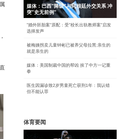
属
媒体：巴西"降级"与阿根廷外交关系 冲
突"史无前例"
"婚外胚胎案"原配：受"校长出轨教师案"启发
选择发声
，
被梅姨拐卖儿童钟彬已被养父母拉黑:亲生的
就是亲生的
媒体：美国制裁中国的帮凶 挨了中方一记重
D直
拳
医生因漏诊致2岁男童死亡获刑1年：我认错
但不能认罪
体育要闻