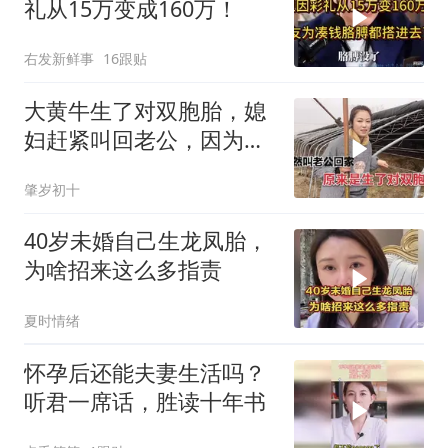
礼从15万变成160万！
右发新鲜事
16跟贴
大黄牛生了对双胞胎，媳
妇赶紧叫回老公，因为啥
二人发生了分歧？
肇岁初十
40岁未婚自己生龙凤胎，
为啥招来这么多指责
夏时情绪
怀孕后还能夫妻生活吗？
听君一席话，胜读十年书