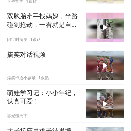
卡毛笑笑
1跟贴
双胞胎牵手找妈妈，半路
碰到抢劫，一看就是自愿
的
阿宝叫搞笑
1跟贴
搞笑对话视频
爆笑卡通小剧场
1跟贴
萌娃学习记：小小年纪，
认真可爱！
喜光懂天下
大老板庙里求子结果懵