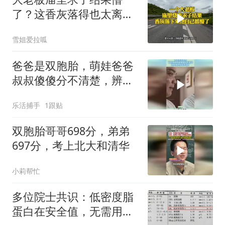
了？这香灰落得也太离谱
了吧！
雪姐爱拉呱
爸爸是双胞胎，萌娃爸爸
叔叔傻傻分不清楚，辨真
假的反应太逗了！
乐活捕手
1跟贴
双胞胎哥哥698分，弟弟
697分，考上北大和清华
小莉帮忙
多位院士共识：低密度脂
蛋白在安全值，无需用药