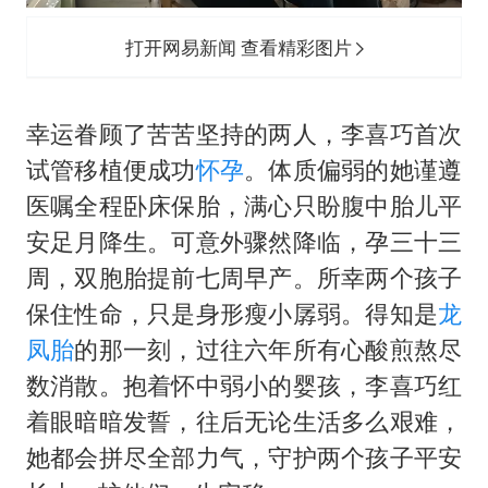
打开网易新闻 查看精彩图片
幸运眷顾了苦苦坚持的两人，李喜巧首次
试管移植便成功
怀孕
。体质偏弱的她谨遵
医嘱全程卧床保胎，满心只盼腹中胎儿平
安足月降生。可意外骤然降临，孕三十三
周，双胞胎提前七周早产。所幸两个孩子
保住性命，只是身形瘦小孱弱。得知是
龙
凤胎
的那一刻，过往六年所有心酸煎熬尽
数消散。抱着怀中弱小的婴孩，李喜巧红
着眼暗暗发誓，往后无论生活多么艰难，
她都会拼尽全部力气，守护两个孩子平安