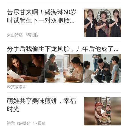
苦尽甘来啊！盛海琳60岁
时试管生下一对双胞胎女
儿，如今长得亭亭玉立，
火山詩话
65跟贴
让人赞叹不已
分手后我偷生下龙凤胎，几年后他成了总裁，在采访中感慨没有继承人，我直接带着两个孩子站到他面前，他当场就愣在了原地
晓艾故事汇
萌娃共享美味煎饼，幸福
时光
诗意Traveler
17跟贴