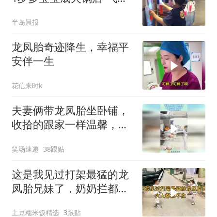
组”
半岛晨报
龙凤胎奇迹降生，幸福平
安伴一生
花信来时k
夫妻俩带龙凤胎坐卧铺，
收拾的跟家一样温馨，一
看就是利索人！
笑场速递
38跟贴
这是我见过打架最猛的龙
凤胎兄妹了，奶奶拦都拦
不住
土豆糯米饭精选
3跟贴