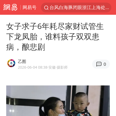
网易号
台风白海豚闭眼浙江上海处于危险半圆
香港宏福苑火灾或由烟头引起
女子求子6年耗尽家财试管生
四川宜宾市珙县发生3.4级地震
下龙凤胎，谁料孩子双双患
中国父女泰国骑摩托车坠崖1死1伤
病，酿悲剧
网约车司机充电时猝死保险拒赔
周末打虎 宋致远被查
乙图
0
白海豚将正面袭击贯穿浙江
2026-06-04 08:38
·安徽
·摄影师
浙江台州《告全体市民书》
多所高校取消艺考
多个明星演唱会取消
上半年国内居民出游人次34.63亿