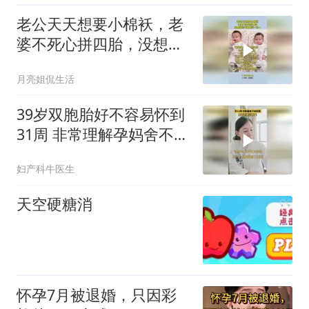
老公天天想要小棉袄，老
婆不死心拼四胎，没想到
运气爆棚买一送一
月亮姐侃生活
39岁双胞胎好不容易怀到
31周 非常理解孕妈舍不
得，但子痫前期真很危险
妇产科牛医生
了
天空硬糖消
怀孕7月被退婚，只因彩