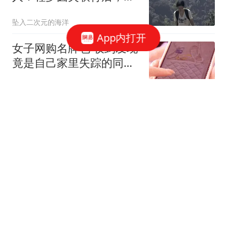
是遗憾
坠入二次元的海洋
App内打开
女子网购名牌包 收到发现
竟是自己家里失踪的同一
只包
环球网资讯
“牛散”章建平退出寒武纪
前十大股东，去年持股数
仅次于董事长，或已套现
红星资本局
走人
牛弹琴：中东迎来历史性
一天 美国以色列肯定五味
杂陈
现代快报