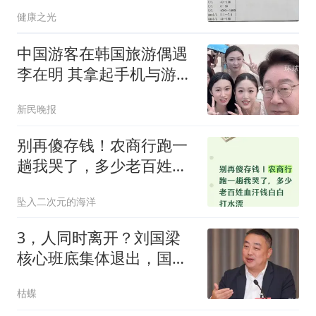
降脂
健康之光
中国游客在韩国旅游偶遇
李在明 其拿起手机与游客
合影
新民晚报
别再傻存钱！农商行跑一
趟我哭了，多少老百姓血
汗钱白白打水漂
坠入二次元的海洋
3，人同时离开？刘国梁
核心班底集体退出，国乒
管理层迎重大调整
枯蝶