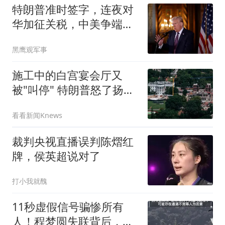
特朗普准时签字，连夜对
华加征关税，中美争端升
级，美已不择手段
黑鹰观军事
施工中的白宫宴会厅又
被"叫停" 特朗普怒了扬言
要上诉
看看新闻Knews
裁判央视直播误判陈熠红
牌，侯英超说对了
打小我就醜
11秒虚假信号骗惨所有
人！程梦圆失联背后，满