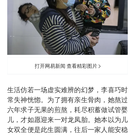
刘浩存百花奖开幕式红裙起舞
“南湖号”盾构机下线
陕西柞水泥石流已致2死 仍有1人失联
店主称换“青海拉面”招牌后生意更好
泰国初中生饮弹自尽前开了26枪
习近平心系体育强国建设
打开网易新闻 查看精彩图片
生活仿若一场虚实难辨的幻梦，李喜巧时
常失神恍惚。为了拥有亲生骨肉，她熬过
六年求子无果的煎熬，耗尽积蓄做试管婴
儿，才如愿迎来一对龙凤胎。她本以为儿
女双全便是此生圆满，往后一家人能安稳