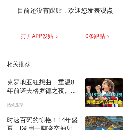
目前还没有跟贴，欢迎您发表观点
打开APP发贴
0
条跟贴
相关推荐
克罗地亚狂想曲，重温8
年前诺夫格罗德之夜。莫
德里奇一脚定金球
蜡笔足球
时速百码的惊艳！14年盛
夏，J罗用一脚凌空抽射定