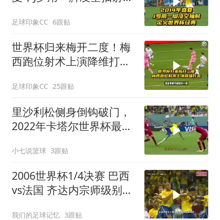
义世界杯经典
足球印象CC
6跟贴
世界杯归来梅开二度！梅
西跑位射术上演降维打
击！
足球印象CC
25跟贴
里沙利松侧身倒钩破门，
2022年卡塔尔世界杯最佳
进球
小七说篮球
3跟贴
2006世界杯1/4决赛 巴西
vs法国 齐达内宗师级别表
演 亨利一剑封喉
我们的足球记忆
3跟贴