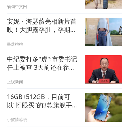
回绝东盟
缅甸中文网
安妮・海瑟薇亮相新片首
映！大胆露孕肚，孕期造
型又美又吸睛
墨薷桃桃
中纪委打多"虎":市委书记
任上被查 3天前还在参加
活动
上观新闻
16GB+512GB，目前可
以“闭眼买”的3款旗舰手
机，轻松用五六年
小蜜情感说