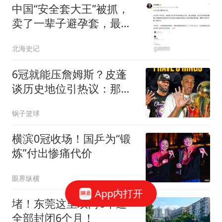
中国“安全套大王”被抓，
卖了一辈子避孕套，最终
栽在了自己手里
北海史记
6冠就能压詹姆斯？皮蓬
谈历史地位引热议：那霍
里岂不是强过乔丹
锅子篮球
横滨0冠收场！国乒为“锻
炼”付出惨痛代价
眼界纵横
App内打开
堵！东莞这里双向6车道
全部封闭6个月！