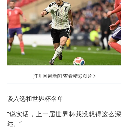
周星驰妈妈现身香港首映礼
上海地铁4条线路全线停运
5万小车卖不动 微型代步车集体遇冷
4.2平卫生间补漏注胶花1.55万
三预警齐发 11个省份有大到暴雨
“还不如不放假”
从科技创新看开局起步的时与势
打开网易新闻 查看精彩图片
谈入选和世界杯名单
“说实话，上一届世界杯我没想得这么深
远。”