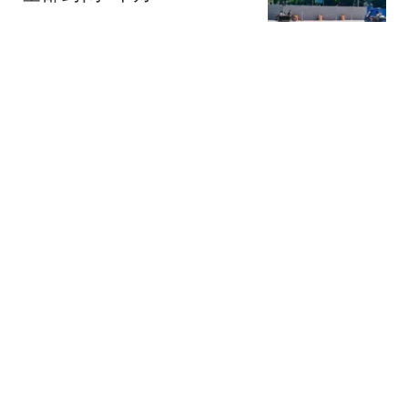
东莞潮事儿
卸下球王光环！梅西直面
人生至暗时刻，世界杯的
隐忍终于有了答案
宝哥精彩赛事
马哈对幼子婚事另有安
排！绝对不会出第二个颂
妃，西拉米娘家没戏
小彭的灿烂笔记1
休媒直言火箭不会签德罗
赞！已引2.03米篮板野兽
他可减压小贾伊森
颜小白的篮球梦
热搜