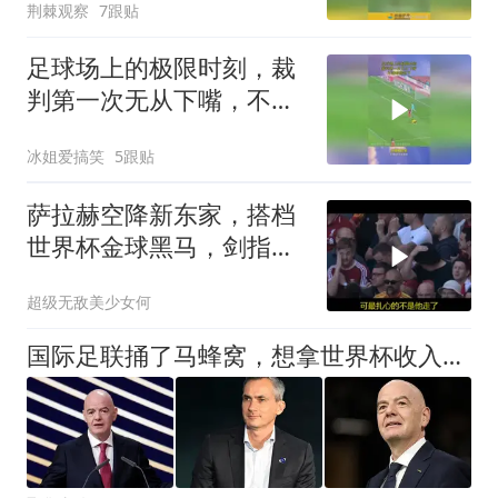
荆棘观察
7跟贴
足球场上的极限时刻，裁
判第一次无从下嘴，不进
球就对了！
冰姐爱搞笑
5跟贴
萨拉赫空降新东家，搭档
世界杯金球黑马，剑指冠
军稳了
超级无敌美少女何
国际足联捅了马蜂窝，想拿世界杯收入换42亿融资，各大洲足协翻脸