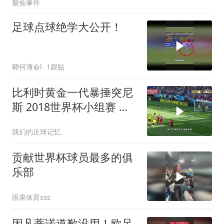
聚焦事件
足球点球绝学大公开！
卿何薄命l
1跟贴
比利时黄金一代暴捶突尼
斯 2018世界杯小组赛 阿
扎尔 卢卡库梅开二度
我们的足球记忆
贡献世界杯球员最多的俱
乐部
雨果体育sss
因凡蒂诺道歉没用！欧足