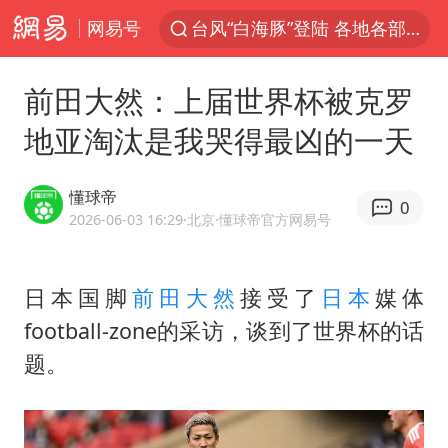
网易号
台风“白海豚”登陆 各地各部门全力应对
天津发布暴雨橙色预警
前田大然：上届世界杯被克罗
大疆错失宇树：曾是宇树最大外部股东
地亚淘汰是我哭得最凶的一天
路虎卫士110 HSE限时降价
我国发现稀散金属独立新矿物——乌斯河锗矿
懂球帝
0
上海鼓励居家办公
2026-06-03 16:29
·北京
·懂球帝官方网易号
马云现身新疆巴音布鲁克草原
日本国脚
前田大然
接受了
日本
媒体
部分银行上调存款利率
football-zone的采访，谈到了世界杯的话
新疆生产建设兵团生态环境局原局长被查
题。
朱一龙的鼻子怎么了
费大厨口号更改 不再宣传小炒肉大王