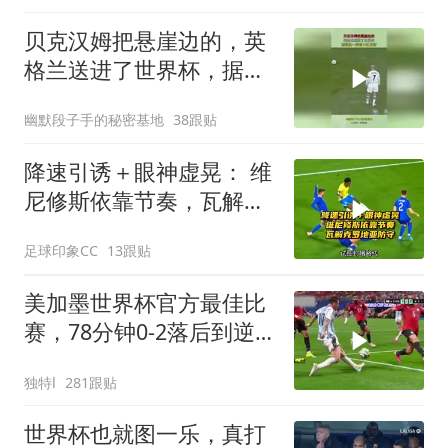
贝克汉姆把悬崖边的，英
格兰送进了世界杯，据说
这一脚值10亿英镑
幽默段子手的秘密基地
38跟贴
降速引诱＋眼神虚晃： 维
尼修斯依靠节奏，瓦解克
罗地亚防守！
足球印象CC
13跟贴
美加墨世界杯官方最佳比
赛，78分钟0-2落后到逆
转全过程！
独特l
281跟贴
世界杯也就图一乐，真打