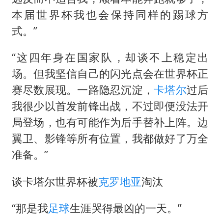
本届世界杯我也会保持同样的踢球方
式。”
“这四年身在国家队，却谈不上稳定出
场。但我坚信自己的闪光点会在世界杯正
赛尽数展现。一路隐忍沉淀，
卡塔尔
过后
我很少以首发前锋出战，不过即便没法开
局登场，也有可能作为后手替补上阵。边
翼卫、影锋等所有位置，我都做好了万全
准备。”
谈卡塔尔世界杯被
克罗地亚
淘汰
“那是我
足球
生涯哭得最凶的一天。”