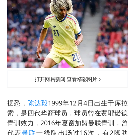
如何把百年大党建设得更加坚强有力
一枚俄导弹都没击落 泽连斯基发声
多专业取消艺考 文化工作者要有文化
“银行午休1.5小时”留个窗口行不行
41岁女子为鼓励女儿考上985研究生
总书记关心百姓身边这些民生大事
打开网易新闻 查看精彩图片
据悉，
陈达毅
1999年12月4日出生于库拉
索，是四代华裔球员，球员曾在费耶诺德
青训效力，2016年夏窗加盟曼联青训，曾
代表
曼联
一线队出场过16次，有2脚助