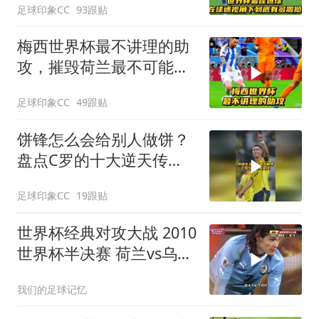
足球印象CC
93跟贴
梅西世界杯最不讲理的助
攻，摧毁荷兰最不可能的
防守线！
足球印象CC
49跟贴
饼锋怎么会给别人做饼？
盘点C罗的十大逆天传
球！
足球印象CC
19跟贴
世界杯经典对攻大战 2010
世界杯半决赛 荷兰vs乌拉
圭 弗兰 超级世界波
我们的足球记忆