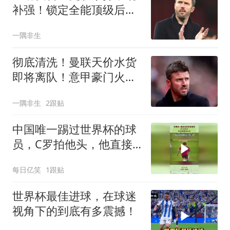
补强！锁定全能顶级后防
妖星
一隅非生
彻底清洗！曼联天价水货
即将离队！意甲豪门火速
接盘
一隅非生
2跟贴
中国唯一踢过世界杯的球
员，C罗拍他头，他直接
锁喉反击！
每日亿笑
1跟贴
世界杯最佳进球，在球迷
视角下的到底有多震撼！