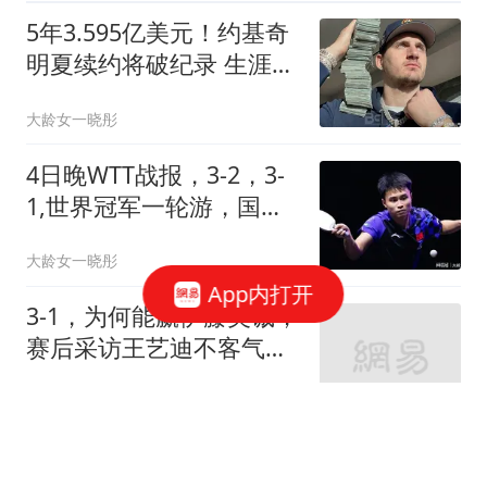
5年3.595亿美元！约基奇
明夏续约将破纪录 生涯总
薪水达到7.24亿
大龄女一晓彤
4日晚WTT战报，3-2，3-
1,世界冠军一轮游，国乒
男单全败，只剩2人
大龄女一晓彤
App内打开
3-1，为何能赢伊藤美诚，
赛后采访王艺迪不客气说
出原因，很实在
艳儿说电影
第38届大众电影百花奖定