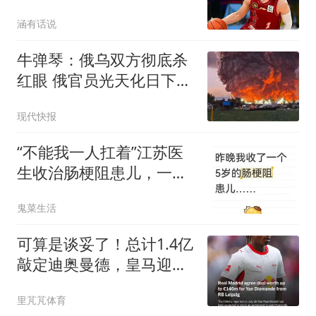
湾球员集体撤离CBA
涵有话说
牛弹琴：俄乌双方彻底杀
红眼 俄官员光天化日下被
暗杀
现代快报
“不能我一人扛着”江苏医
生收治肠梗阻患儿，一夜
拉4个主任查房
鬼菜生活
可算是谈妥了！总计1.4亿
敲定迪奥曼德，皇马迎来
新的边锋突击手
里芃芃体育