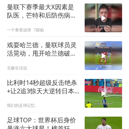
曼联下赛季最大X因素是
队医，芒特和后防伤病能
控制我们直接起飞
一个香蕉说球
7跟贴
戏耍哈兰德，曼联球员灵
活晃动，甩开哈兰德破
门！
北极生活说
比利时14秒超级反击绝杀
+让2追3惊天大逆转日本
2018世界杯1/8决赛
我们的足球记忆
足球TOP：世界杯后身价
暴涨六大球星！榜首狂涨