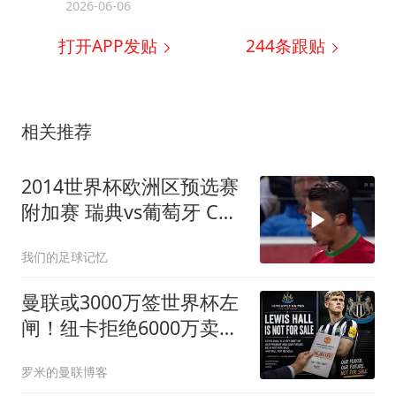
2026-06-06
打开APP发贴
244
条跟贴
相关推荐
2014世界杯欧洲区预选赛
附加赛 瑞典vs葡萄牙 C罗
帽子戏法 伊布梅开二度
我们的足球记忆
曼联或3000万签世界杯左
闸！纽卡拒绝6000万卖霍
尔，非要买必须天价
罗米的曼联博客