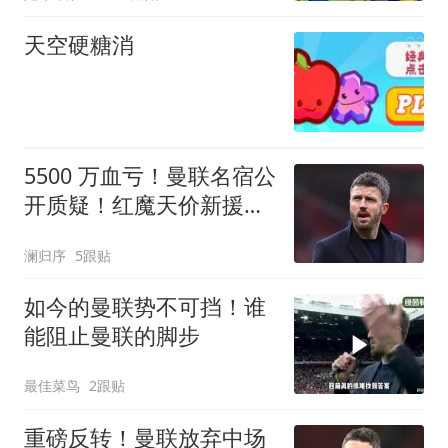
天空硬糖消
5500 万血亏！曼联名宿公
开质疑！红魔天价新援太
离谱
澜归序
5跟贴
如今的曼联势不可挡！谁
能阻止曼联的脚步
最佳菜鸟
2跟贴
重磅反转！曼联放弃中场