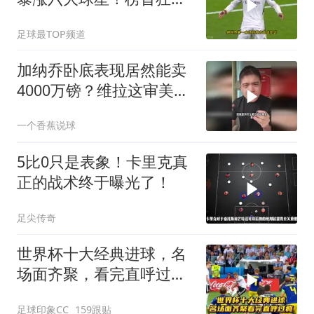
3500万！
足球最TOP频道
加纳乔卧底表现居然能卖
4000万镑？维拉这审美专
挑曼联毒瘤！
一个香蕉说球
5比0只是表象！卡里克真
正的战术终于曝光了！
足尖传奇
世界杯十大经典进球，名
场面齐聚，看完直呼过
瘾！
足球印象CC
159跟贴