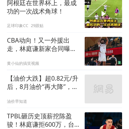
阿根廷在世界杯上，最成
功的一次战术角球！
足球印象CC
29跟贴
CBA动向！又一外援出
走，林庭谦新家合同曝
光，张才仁三年C类合同
黄小仙的搞笑视频
【油价大跌】超0.82元/升
后，8月油价“再大降”，汽
柴油“连降4天”，下周(8月
油价早知道
14日)油价或再大跌！
TPBL砸历史顶薪挖陈盈
骏！林庭谦拒600万，台