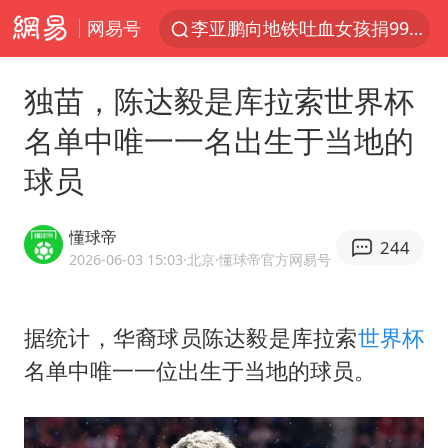
网易号
李亚鹏向地铁吐血女孩捐99999元
被泰航拒载中国乘客：免费改签没兑现
独苗，陈达毅是库拉索世界杯
台风白海豚可能在浙江登陆
名单中唯一一名出生于当地的
38岁山东财大教授刘海明逝世
球员
因凡蒂诺首次公开道歉
13岁少年白天写作业晚上夜市炒粉
懂球帝
244
《Monica》填词人黎彼得去世
2026-06-03 15:03
·北京
·懂球帝官方网易号
FIFA官方支持因凡蒂诺
陕西柞水遭遇暴雨五千余户群众转移
据统计，华裔球员
陈达毅
是库拉索
世界杯
名单中唯一一位出生于当地的球员。
谷歌首席科学家Jeff Dean离职创业
人贩子“梅姨”真实姓名曝光