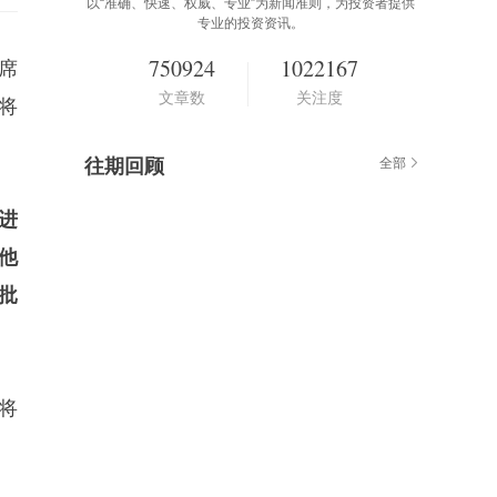
以“准确、快速、权威、专业”为新闻准则，为投资者提供
专业的投资资讯。
750924
1022167
席
文章数
关注度
将
往期回顾
全部
进
他
批
将