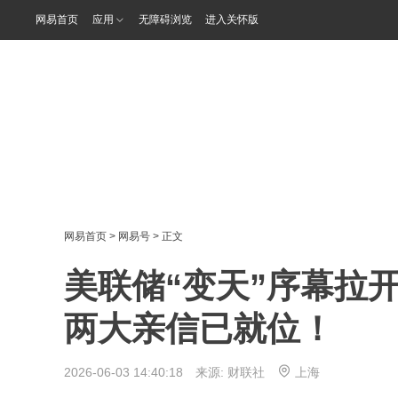
网易首页
应用
无障碍浏览
进入关怀版
网易首页
>
网易号
> 正文
美联储“变天”序幕拉
两大亲信已就位！
2026-06-03 14:40:18 来源:
财联社
上海