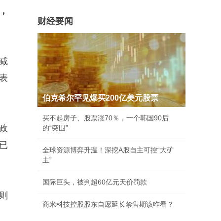
，
财经要闻
减
表
伯克希尔罕见爆买200亿美元股票
买不起房子、股票涨70％，一个韩国90后
政
的“突围”
已
全球资源博弈升温！深挖A股自主可控“大矿
主”
国际巨头，被判超60亿元天价罚款
则
商米科技控股股东自愿延长禁售期该咋看？