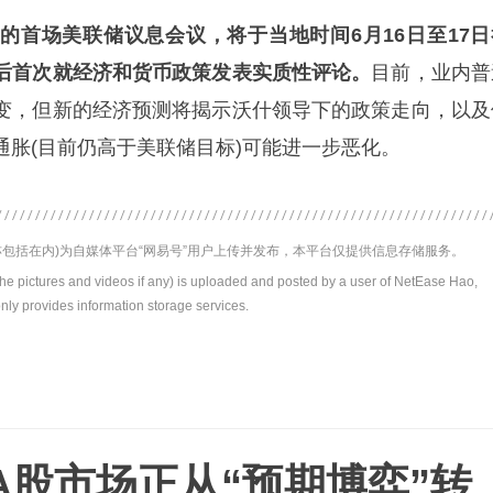
的首场美联储议息会议，将于当地时间6月16日至17日
后首次就经济和货币政策发表实质性评论。
目前，业内普
变，但新的经济预测将揭示沃什领导下的政策走向，以及
通胀(目前仍高于美联储目标)可能进一步恶化。
包括在内)为自媒体平台“网易号”用户上传并发布，本平台仅提供信息存储服务。
the pictures and videos if any) is uploaded and posted by a user of NetEase Hao,
nly provides information storage services.
A股市场正从“预期博弈”转