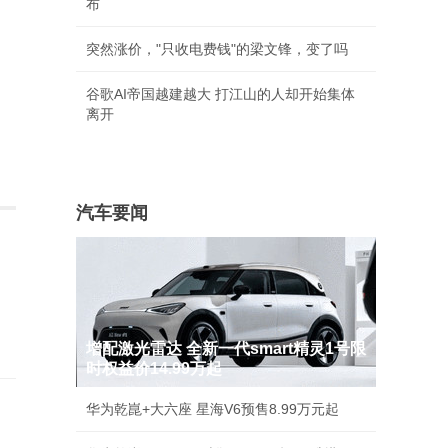
布
突然涨价，"只收电费钱"的梁文锋，变了吗
谷歌AI帝国越建越大 打江山的人却开始集体
离开
汽车要闻
增配激光雷达 全新一代smart精灵1号限
时权益价14.99万起
”
华为乾崑+大六座 星海V6预售8.99万元起