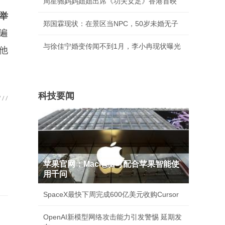
周星驰妈妈姐姐出席《功夫女足》香港首映
举
郑国霖现状：在景区当NPC，50岁未婚无子
遍
与徐佳宁婚变传闻不到1月，李小冉现状曝光
他
科技要闻
苹果官网：Mac电脑可配合苹果智能使
用千问
SpaceX最快下周完成600亿美元收购Cursor
OpenAI新模型网络攻击能力引发警惕 延期发