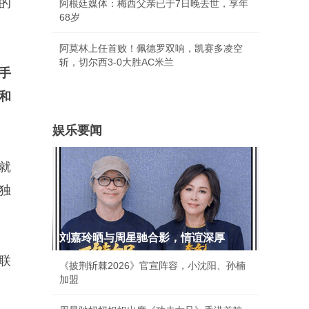
的
阿根廷媒体：梅西父亲已于7日晚去世，享年
68岁
阿莫林上任首败！佩德罗双响，凯赛多凌空
斩，切尔西3-0大胜AC米兰
手
和
娱乐要闻
就
独
刘嘉玲晒与周星驰合影，情谊深厚
联
《披荆斩棘2026》官宣阵容，小沈阳、孙楠
加盟