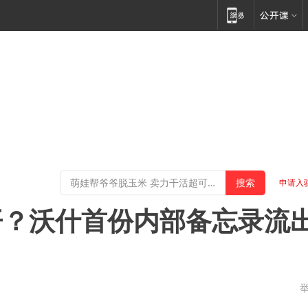
申请入
开？沃什首份内部备忘录流