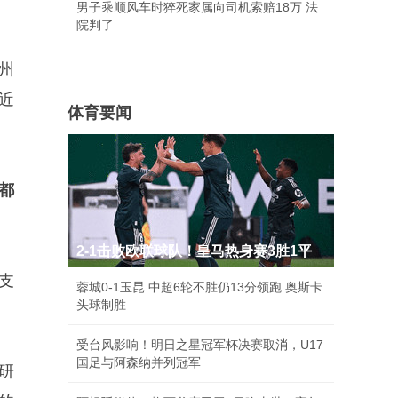
男子乘顺风车时猝死家属向司机索赔18万 法
院判了
佛州
最近
体育要闻
都
2-1击败欧联球队！皇马热身赛3胜1平
支
蓉城0-1玉昆 中超6轮不胜仍13分领跑 奥斯卡
头球制胜
受台风影响！明日之星冠军杯决赛取消，U17
国足与阿森纳并列冠军
研