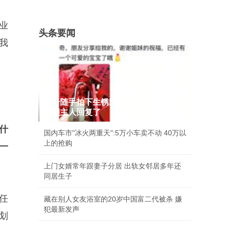
业
头条要闻
我
女子随手拍下生锈同心锁发到网上 没想
到锁主人回复了
沃什
国内车市"冰火两重天":5万小车卖不动 40万以
上的抢购
一
上门女婿常年跟妻子分居 出轨女邻居多年还
同居生子
任
藏在别人女友浴室的20岁中国富二代被杀 嫌
犯最新发声
计划