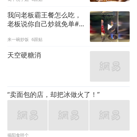
我问老板霸王餐怎么吃，
老板说你自己炒就免单#
炒饭#炒面#摆摊
来一碗炒饭
6跟贴
天空硬糖消
“卖面包的店，却把冰做火了！”
揭阳食咩个