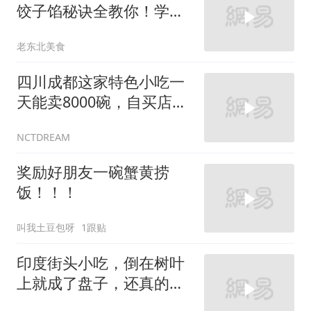
饺子馅秘诀全教你！学会
吊鲜汤煮饺子巨香
老东北美食
四川成都这家特色小吃一
天能卖8000碗，自买店铺
价值上千万
NCTDREAM
奖励好朋友一碗蟹黄捞
饭！！！
叫我土豆包呀
1跟贴
印度街头小吃，倒在树叶
上就成了盘子，还真的是
潦草啊！