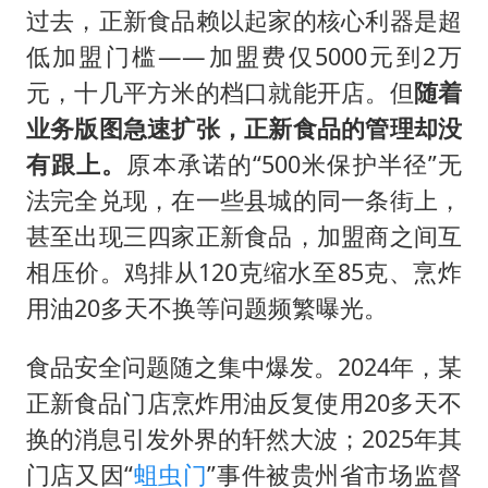
过去，正新食品赖以起家的核心利器是超
低加盟门槛——加盟费仅5000元到2万
元，十几平方米的档口就能开店。但
随着
业务版图急速扩张，正新食品的管理却没
有跟上。
原本承诺的“500米保护半径”无
法完全兑现，在一些县城的同一条街上，
甚至出现三四家正新食品，加盟商之间互
相压价。鸡排从120克缩水至85克、烹炸
用油20多天不换等问题频繁曝光。
食品安全问题随之集中爆发。2024年，某
正新食品门店烹炸用油反复使用20多天不
换的消息引发外界的轩然大波；2025年其
门店又因“
蛆虫门
”事件被贵州省市场监督