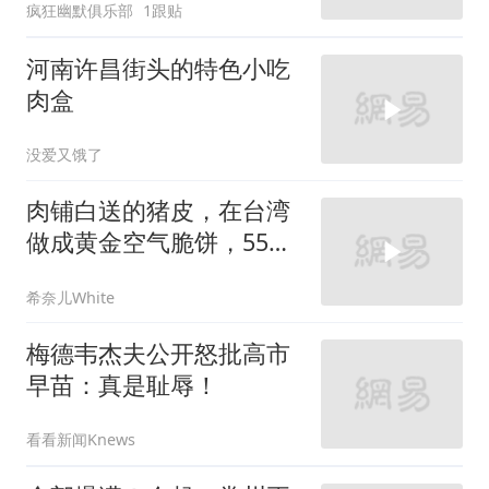
疯狂幽默俱乐部
1跟贴
河南许昌街头的特色小吃
肉盒
没爱又饿了
肉铺白送的猪皮，在台湾
做成黄金空气脆饼，55台
币一份酥到掉渣！
希奈儿White
梅德韦杰夫公开怒批高市
早苗：真是耻辱！
看看新闻Knews