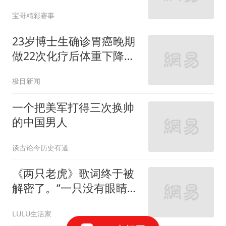
难已成定局
宝哥精彩赛事
23岁博士生确诊胃癌晚期
做22次化疗后体重下降了
40斤
极目新闻
一个把美军打得三次换帅
的中国男人
谈古论今历史有道
《两只老虎》歌词终于被
解密了。“一只没有眼睛，
一只没有尾巴”竟然是这个
LULU生活家
意思，网友：我误解了一