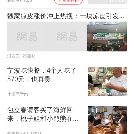
00:12
有知有行App
云音乐特供
魏家凉皮涨价冲上热搜：一块凉皮引发的争论，西安食客该怎么选？
浪西安
29跟贴
宁波吃快餐，4个人吃了
570元，也真贵
小源同学m
包立春请客买了海鲜回
来，桃子姐和小熊熊在家
下厨泡了海鲜钵钵鸡
蜀中桃子姐
6跟贴