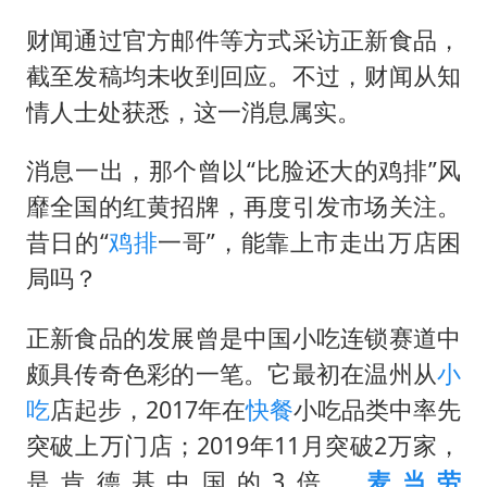
四川宜宾市高县发生4.9级地震
财闻通过官方邮件等方式采访正新食品，
河南某医院2.33亿工程串标案细节披露
截至发稿均未收到回应。不过，财闻从知
男子杀人后逃进深山21年活得像野人
情人士处获悉，这一消息属实。
立秋的仪式感
公司“上四休三”但要降薪1000元
消息一出，那个曾以“比脸还大的鸡排”风
靡全国的红黄招牌，再度引发市场关注。
A股收盘：三大指数均涨超1%
昔日的“
鸡排
一哥”，能靠上市走出万店困
朱雨玲晋级WTT横滨冠军赛女单八强
局吗？
如何把百年大党建设得更加坚强有力？
正新食品的发展曾是中国小吃连锁赛道中
颇具传奇色彩的一笔。它最初在温州从
小
吃
店起步，2017年在
快餐
小吃品类中率先
突破上万门店；2019年11月突破2万家，
是肯德基中国的3倍、
麦当劳