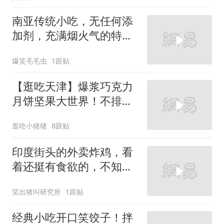
南亚传统小吃，无任何添
加剂，充满烟火气的特色
美食！
爆笑毛毛虫
1跟贴
【逛吃天津】爆浆巧克力
月饼坚果大世界！不排
队！今年我先吃了！
逛吃小猪猪
8跟贴
印度街头的外卖炸鸡，看
着还挺有食欲的，不知味
道是如何！
笑出猪叫研究所
1跟贴
经典小吃开口笑饺子！拌