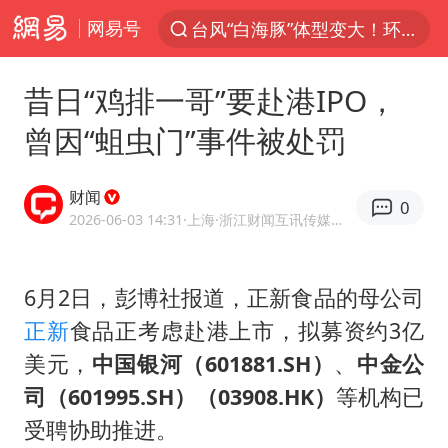
网易号
台风“白海豚”体型变大！环流面积接近13个浙江那么大
上半年我国机械工业经济运行稳中有进
昔日“鸡排一哥”要赴港IPO，
汪峰阻止14岁女儿买大牌
曾因“蛆虫门”事件被处罚
女子开一天一夜空调后二氧化碳中毒
王力宏演唱会黄牛带观众藏匿被查获
财闻
0
官方通报教师招聘笔试前13名被淘汰
2026-06-03 14:31
·上海
·浙江财闻互讯传媒有限公司官方账号
泰国校园枪击案死亡人数升至7人
6月2日，彭博社报道，正新食品的母公司
陕西省委书记赶赴柞水县杏坪镇
正新
食品正考虑赴港上市，拟募资约3亿
女孩摆摊卖菌子时收到北大通知书
美元，
中国银河（601881.SH）
、
中金公
改名后的“青海拉面”店
司（601995.SH）（03908.HK）
等机构已
广岛核爆81周年央视播《奥本海默》
受聘协助推进。