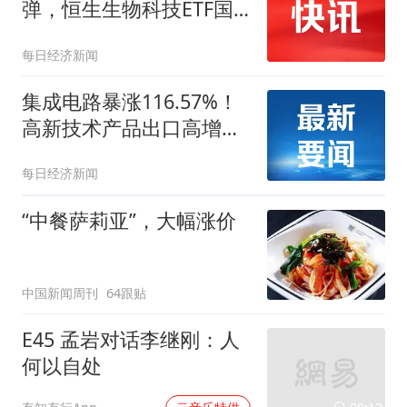
弹，恒生生物科技ETF国
泰(520930)盘中涨超5%
每日经济新闻
集成电路暴涨116.57%！
高新技术产品出口高增，
半导体产业链迎来催化
每日经济新闻
“中餐萨莉亚”，大幅涨价
中国新闻周刊
64跟贴
E45 孟岩对话李继刚：人
何以自处