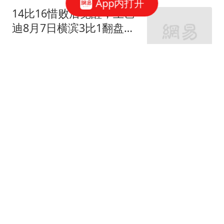
App内打开
辈子
14比16惜败后觉醒，王艺
迪8月7日横滨3比1翻盘郑
怡静
领悟看世界
片酬不少拿，却演啥毁
啥！这几位被资本强捧
的“戏混子”该醒醒了
娱说瑜悦
洗脚妹和男客人偷偷开房
发生关系 不采取任何安全
措施
汉史趣闻
全球六大海域卷入战火 专
家：伊朗和乌战场或正"连