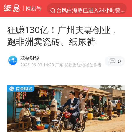
网易号
台风白海豚已进入24小时警戒线
“秋天的第一杯奶茶”6岁了
狂赚130亿！广州夫妻创业，
上海：台风白海豚或将带来龙卷风
跑非洲卖瓷砖、纸尿裤
四川宜宾市高县4.9级地震致1人死亡
中巨芯：上半年归母净利润1405.77万元
花朵财经
0
38岁演员求职万岁山NPC成功
2026-06-03 14:23
·广东
·优质财经领域创作者
胜宏科技：股票交易异常波动
国乒男单横滨冠军赛全军覆没
胡彦斌获《歌手2026》歌王
U17国足三连胜晋级明日之星半决赛
美股存储板块集体大跌