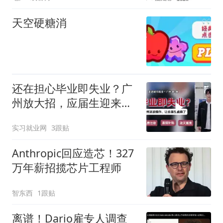
天空硬糖消
还在担心毕业即失业？广
州放大招，应届生迎来重
大利好！
实习就业网
3跟贴
Anthropic回应造芯！327
万年薪招揽芯片工程师
智东西
1跟贴
离谱！Dario雇专人调查