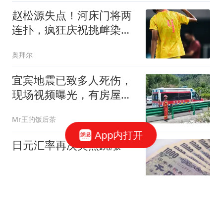
赵松源失点！河床门将两
连扑，疯狂庆祝挑衅染
黄，金冠成造点
奥拜尔
宜宾地震已致多人死伤，
现场视频曝光，有房屋坍
塌墙面断裂
Mr王的饭后茶
App内打开
日元汇率再次突然跳涨
CCTV国际时讯
22岁失联女孩新后续！最