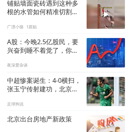
铺贴墙面瓷砖遇到这种多
根的水管如何精准切割开
孔？
广漂小骆
1跟贴
A股：今晚2.5亿股民，要
兴奋到睡不着觉了，你知
道为什么吗？
夜深爱杂谈
中超惨案诞生：4-0横扫，
张玉宁传射建功，北京国
安升到第3
足球狗说
北京出台房地产新政策