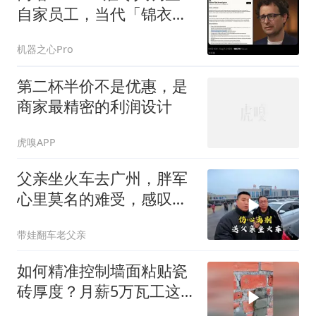
自家员工，当代「锦衣
卫」？
机器之心Pro
第二杯半价不是优惠，是
商家最精密的利润设计
虎嗅APP
父亲坐火车去广州，胖军
心里莫名的难受，感叹对
不起老人家
带娃翻车老父亲
如何精准控制墙面粘贴瓷
砖厚度？月薪5万瓦工这
方法值得全国推广