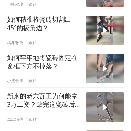
小熊秘境
1跟贴
如何精准将瓷砖切割出
45°的棱角边？
格斗教兽
1跟贴
如何牢牢地将瓷砖固定在
窗框下方不掉落？
小渣爱酒
1跟贴
新来的老六瓦工为何能拿
3万工资？贴完这瓷砖后
老师傅们都佩服他！
杰出清莲
1跟贴