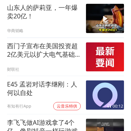
山东人的萨莉亚，一年爆
卖20亿！
华商韬略
西门子宣布在美国投资超
2亿美元以扩大电气基础
设施生产
财联社
E45 孟岩对话李继刚：人
何以自处
00:12
有知有行App
云音乐特供
李飞飞做AI游戏拿了4个
亿，像刷抖音一样玩游戏