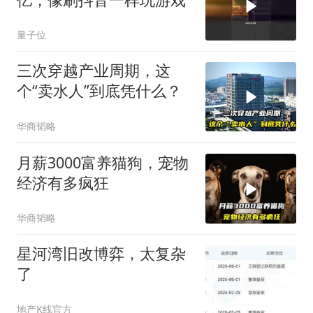
量子位
三次穿越产业周期，这
个“卖水人”到底凭什么？
华商韬略
月薪3000富养猫狗，宠物
经济有多疯狂
华商韬略
星河湾旧改博弈，太复杂
了
地产K线官方