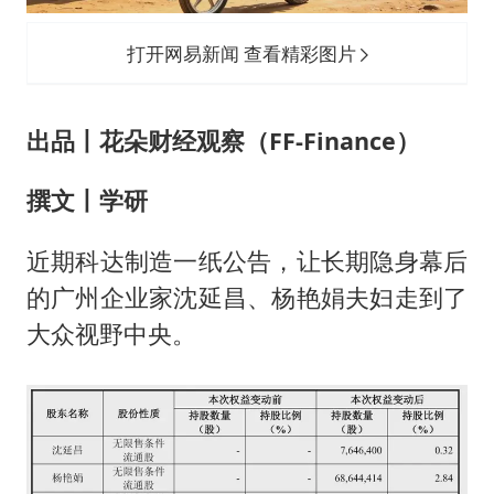
名创优品回应女子吐槽内裤质量差
日本试射“战斧”导弹，国防部回应
打开网易新闻 查看精彩图片
百花奖开幕式
胡彦斌韩磊 谁帮谁
出品丨花朵财经观察（FF-Finance）
夯实基础开新局
撰文丨学研
近期科达制造一纸公告，让长期隐身幕后
的广州企业家沈延昌、杨艳娟夫妇走到了
大众视野中央。