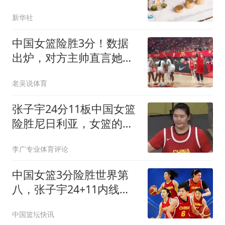
新华社
中国女篮险胜3分！数据
出炉，对方主帅直言她击
败我们所有努力
老吴说体育
张子宇24分11板中国女篮
险胜尼日利亚，女篮的问
题一箩筐
李广专业体育评论
中国女篮3分险胜世界第
八，张子宇24+11内线无
解，杨舒予12+6王思雨
中国篮坛快讯
7+5