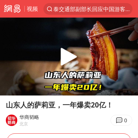
视频
泰交通部副部长回应中国游客遭歧视
以“新”破局 首发经济点亮城市消费活力
1岁宝宝碰坏纸巾盒 宝妈被索赔924元
台风白海豚环流面积近似13个浙江
Meta被判支付5.67亿美元
台风白海豚逼近 暴雨大暴雨来袭
OpenAI为免费用户升级GPT-5.6 Luna
00:00
04:03
47岁妈妈突然产女 26岁女儿：很震惊
Play
Ent
full
中国稀土盘中涨停
山东人的萨莉亚，一年爆卖20亿！
日本广岛民众举行游行反对政府行径
华商韬略
0
北京
21楼高空抛物嫌疑人被拘留