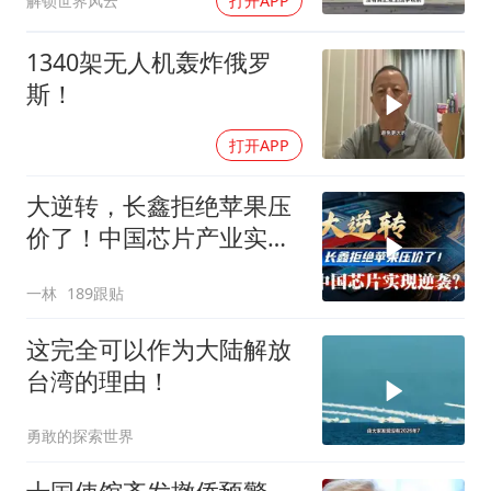
解锁世界风云
打开APP
1340架无人机轰炸俄罗
斯！
打开APP
大逆转，长鑫拒绝苹果压
价了！中国芯片产业实现
怎样的逆袭？
一林
189跟贴
这完全可以作为大陆解放
台湾的理由！
勇敢的探索世界