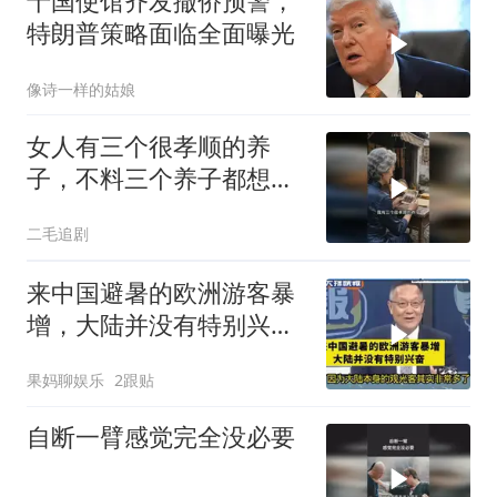
十国使馆齐发撤侨预警，
特朗普策略面临全面曝光
像诗一样的姑娘
女人有三个很孝顺的养
子，不料三个养子都想害
她！
二毛追剧
来中国避暑的欧洲游客暴
增，大陆并没有特别兴
奋！介文汲
果妈聊娱乐
2跟贴
自断一臂感觉完全没必要