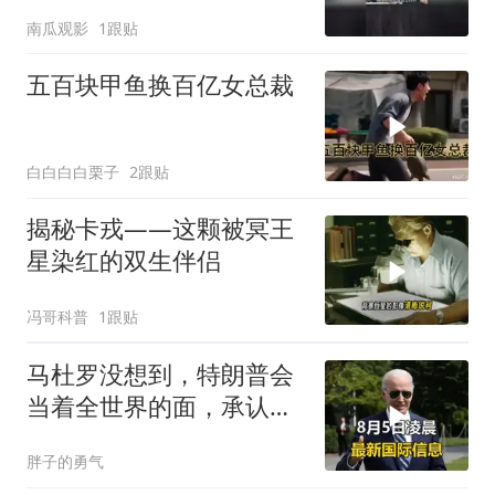
南瓜观影
1跟贴
五百块甲鱼换百亿女总裁
白白白白栗子
2跟贴
揭秘卡戎——这颗被冥王
星染红的双生伴侣
冯哥科普
1跟贴
马杜罗没想到，特朗普会
当着全世界的面，承认一
个众所周知的事实
胖子的勇气