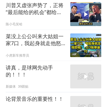
川普又虚张声势了，正将
“最后能给的机会”都给伊
朗！台媒点评
陈小毛笑哈
菜没上公公叫来大姑姐一
家7口，我起身就走他怒
喊：1万3账单谁付
小虎新车推荐员
讲真，是球网先动手
的！！！
新媒体
39跟贴
论背景音乐的重要性！！