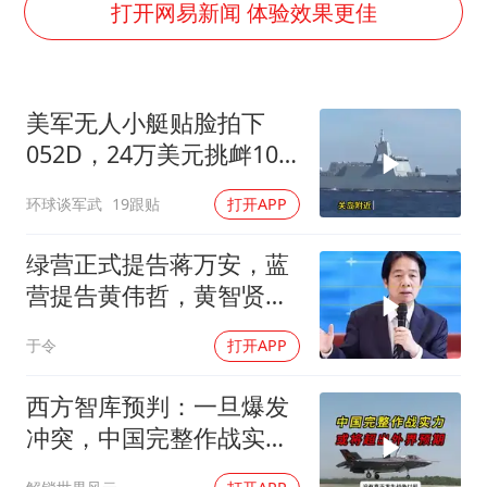
实探山东最热的“中国蔬菜之乡”
打开网易新闻 体验效果更佳
女子开一天一夜空调后二氧化碳中毒
台风白海豚最新路径研判来了
美军无人小艇贴脸拍下
船舶避风项目停工 多地全力防台风
052D，24万美元挑衅10
我国编制完成新版全月地质图
亿美元大驱，这是要搞新
环球谈军武
19跟贴
打开APP
男子结婚8年发现3个女儿均非亲生
战法？
消费新图景｜多举措提升消费体验 释放夏日经济活力
绿营正式提告蒋万安，蓝
奋进开新局 实干挑大梁
营提告黄伟哲，黄智贤不
装了？
于令
打开APP
西方智库预判：一旦爆发
冲突，中国完整作战实力
或将超出外界预期