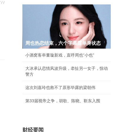
周也热恋结束，六个字暴露单身状态
小酒窝客串董璇新戏，直呼周也“小也”
大冰承认恋情风波升级，牵扯另一女子，惊动
警方
这次刘嘉玲也救不了原形毕露的梁朝伟
第33届视帝之争，胡歌、陈晓、靳东入围
财经要闻