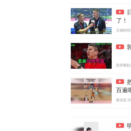
了！
王稱吃吃喝喝
肋骨雕刻成玫
百遍
素说笑 202