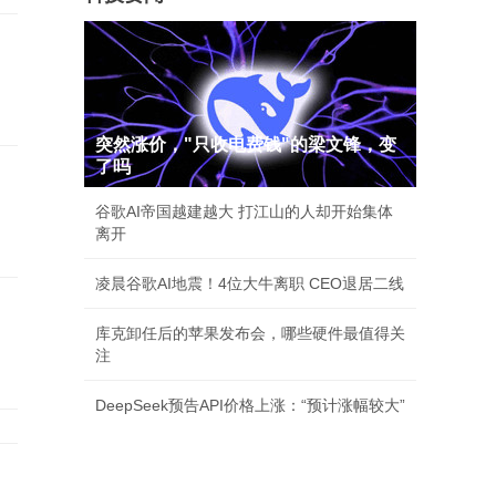
突然涨价，"只收电费钱"的梁文锋，变
了吗
谷歌AI帝国越建越大 打江山的人却开始集体
离开
凌晨谷歌AI地震！4位大牛离职 CEO退居二线
库克卸任后的苹果发布会，哪些硬件最值得关
注
DeepSeek预告API价格上涨：“预计涨幅较大”