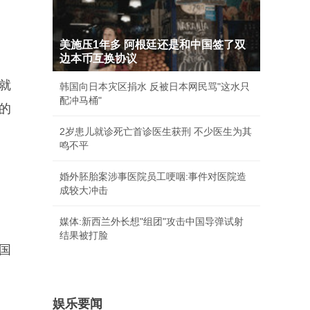
美施压1年多 阿根廷还是和中国签了双
边本币互换协议
就
韩国向日本灾区捐水 反被日本网民骂"这水只
配冲马桶"
的
2岁患儿就诊死亡首诊医生获刑 不少医生为其
鸣不平
婚外胚胎案涉事医院员工哽咽:事件对医院造
成较大冲击
媒体:新西兰外长想"组团"攻击中国导弹试射
结果被打脸
国
娱乐要闻