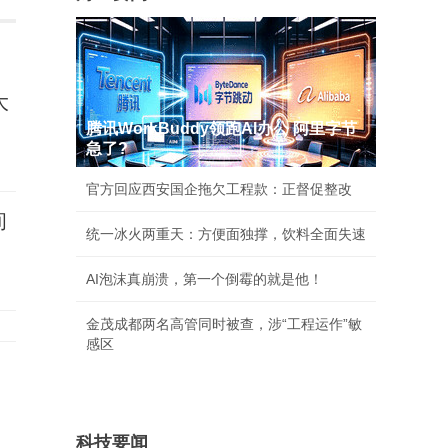
大
腾讯WorkBuddy领跑AI办公 阿里字节
急了?
官方回应西安国企拖欠工程款：正督促整改
间
统一冰火两重天：方便面独撑，饮料全面失速
AI泡沫真崩溃，第一个倒霉的就是他！
金茂成都两名高管同时被查，涉“工程运作”敏
感区
科技要闻