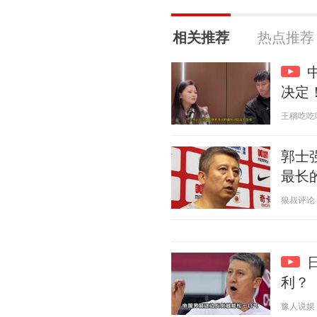
相关推荐
热点推荐
决定
王稱吃吃喝喝
郭士
最长
狼叔评论 20
利？
豫人说娱 20