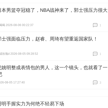
跟贴
1
日本男篮夺冠稳了，NBA战神来了，郭士强压力很大
 2026-08-06 00:22:37
1
跟贴
1
郭士强面临压力，赵睿、周琦有望重返国家队！
瑰d 2026-08-05 09:28:52
1
跟贴
1
把姚明整成表情包的男人，这一个镜头，也就看了一
吧
6-08-05 17:27:40
3
跟贴
3
明明手握实力为何绝不轻易下场