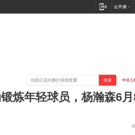
申请入
锻炼年轻球员，杨瀚森6月