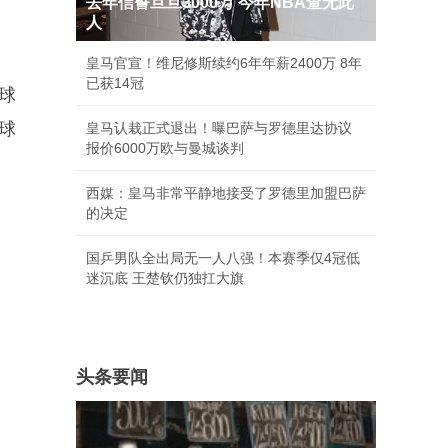
去年信誓旦旦3000万 今年NBA查无此
人
皇马官宣！维尼修斯续约6年年薪2400万 8年
已获14冠
球
球
皇马认栽正式退出！曝巴萨与罗德里达协议
报价6000万欧与曼城谈判
西媒：皇马非常平静地接受了罗德里加盟巴萨
的决定
国乒男队全出局无一人八强！本赛季仅4冠低
迷沉底 王楚钦仍独扛大旗
头条要闻