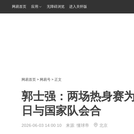
网易首页
应用
无障碍浏览
进入关怀版
网易首页
>
网易号
> 正文
郭士强：两场热身赛为
日与国家队会合
2026-06-03 14:00:10 来源:
懂球帝
北京