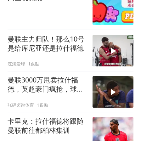
曼联主力归队！那么10号
是给库尼亚还是拉什福德
浣溪爱球
1跟贴
曼联3000万甩卖拉什福
德，英超豪门疯抢，球迷
彻底炸锅
张硜卤说体育
1跟贴
卡里克：拉什福德将跟随
曼联前往都柏林集训