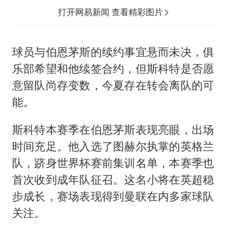
打开网易新闻 查看精彩图片
球员与伯恩茅斯的续约事宜悬而未决，俱
乐部希望和他续签合约，但斯科特是否愿
意留队尚存变数，今夏存在转会离队的可
能。
斯科特本赛季在伯恩茅斯表现亮眼，出场
时间充足。他入选了图赫尔执掌的英格兰
队，跻身世界杯赛前集训名单，本赛季也
首次收到成年队征召。这名小将在英超稳
步成长，赛场表现得到曼联在内多家球队
关注。