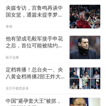
央媒专访，宫鲁鸣再谈中
国女篮，通篇未提李梦，
却给李梦提了个醒
寒律
他有望成毛毅军接手申花
之后，首位可能被续约的
王牌，以官宣为准
林子说事
定档将播！总台央一、央
八黄金档将播2部王炸大
剧，你们追哪部？
东方不败然多多
中国“避孕套大王”被抓，