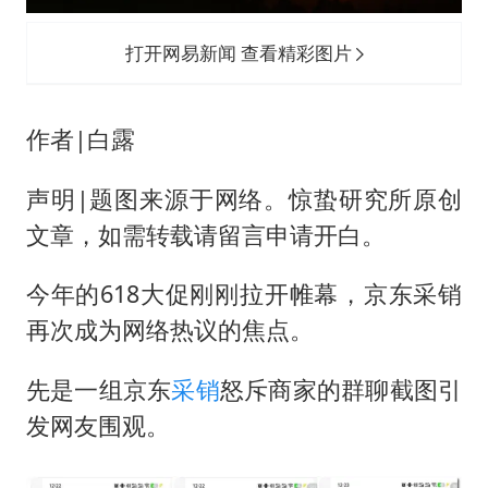
《欢迎来龙餐馆》口碑
白海豚将正面袭击贯穿浙江
打开网易新闻 查看精彩图片
酒店回应车内过夜被收150元
杭州全市有序停课
作者|白露
商场现钱学森巨幅海报 负责人回应
声明|题图来源于网络。惊蛰研究所原创
乐享全民健身 共筑健康中国
文章，如需转载请留言申请开白。
今年的618大促刚刚拉开帷幕，京东采销
再次成为网络热议的焦点。
先是一组京东
采销
怒斥商家的群聊截图引
发网友围观。