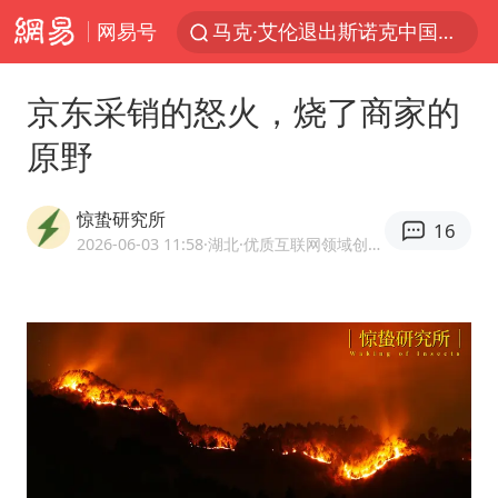
网易号
马克·艾伦退出斯诺克中国公开赛
新疆优化调整景区内自驾服务费
京东采销的怒火，烧了商家的
上四休三，但降薪1000元，你接受吗？
原野
央视新主播李秋莹孙亚鹏亮相
情侣平潭拍日出坠崖1死1伤
惊蛰研究所
16
老挝国会主席赛宋蓬逝世
2026-06-03 11:58
·湖北
·优质互联网领域创作者
黄金牛市回来了吗
茅台部分直营店飞天茅台提价
全民健身事业高质量发展
台当局重金为“台独”织“皇帝新衣”
几元成本的AI广告导致千万市值蒸发