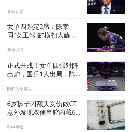
界面新闻
女单四强定2席：陈幸
同“女王驾临”横扫大藤，
王艺迪坚守上半区
乒烧泳球
正式开战！女单四强对阵
出炉，国乒1人出局，陈
幸同迎来新劲敌
圆梦的小老头
6岁孩子因额头受伤做CT
意外发现双侧鼻腔内藏6
颗异物
鲁中晨报