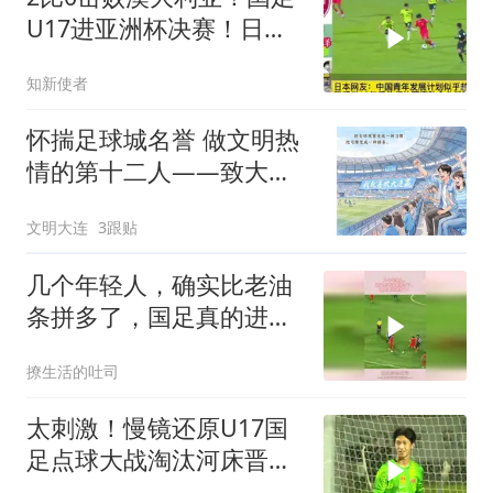
U17进亚洲杯决赛！日本
网友：我感觉
知新使者
怀揣足球城名誉 做文明热
情的第十二人——致大连
球迷一封信
文明大连
3跟贴
几个年轻人，确实比老油
条拼多了，国足真的进步
了！
撩生活的吐司
太刺激！慢镜还原U17国
足点球大战淘汰河床晋级
决赛，全场沸腾