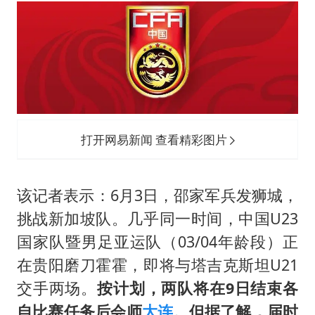
上半年国内居民出游人次34.63亿
刘浩存百花奖开幕式红裙起舞
“南湖号”盾构机下线
店主称换“青海拉面”招牌后生意更好
泰国初中生饮弹自尽前开了26枪
打开网易新闻 查看精彩图片
习近平心系体育强国建设
该记者表示：6月3日，邵家军兵发狮城，
挑战新加坡队。几乎同一时间，中国U23
国家队暨男足亚运队（03/04年龄段）正
在贵阳磨刀霍霍，即将与塔吉克斯坦U21
交手两场。
按计划，两队将在9日结束各
自比赛任务后会师
大连
。但据了解，届时