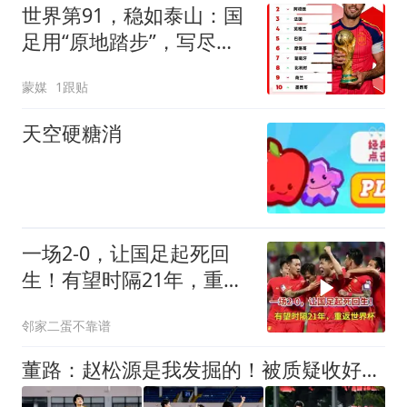
世界第91，稳如泰山：国
足用“原地踏步”，写尽了
什么叫“不进则退”
蒙媒
1跟贴
天空硬糖消
一场2-0，让国足起死回
生！有望时隔21年，重返
世界杯
邻家二蛋不靠谱
董路：赵松源是我发掘的！被质疑收好处 他头球世界级 暂时难留洋