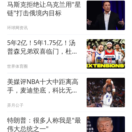
马斯克拒绝让乌克兰用"星
链"打击俄境内目标
环球网资讯
5年2亿！5年1.75亿！汤
普森兄弟双喜临门，杜伦
要向申京学习
世界体育圈
美媒评NBA十大中距离高
手，麦迪垫底，科比无缘
前3，一人力压乔丹
弄月公子
特朗普：很多人称我是"最
伟大总统之一"