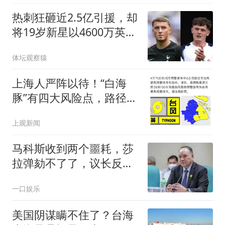
热刺狂砸近2.5亿引援，却
将19岁新星以4600万英镑
卖出
体坛观察猿
上海人严阵以待！“白海
豚”有四大风险点，路径又
变！风力升级！权威问答
上观新闻
收好
马科斯收到两个噩耗，莎
拉弹劾不了了，议长反
水，防长被硬刚
一口娱乐
美国阴谋瞒不住了？台海