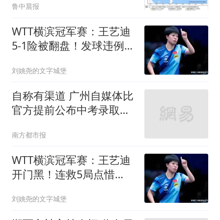
鲁中晨报
一带沿海登陆，浙江狂风
暴雨准备
WTT横滨冠军赛：王艺迪
5-1险被翻盘！发球违例被
扣分，追到1-1！
刘姚尧的文字城堡
自称有渠道 广州自媒体比
官方提前公布中考录取分
数线
南方都市报
WTT横滨冠军赛：王艺迪
开门黑！连救5局点惜
败，郑怡静16-14险胜
刘姚尧的文字城堡