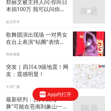
郑丽文被主持人问:你向日
本捐100万 我可以问你借
钱吗
皖北军哥
歌舞团演出现场 一对男女
在台上表演"钻圈"表情痛
苦
青蛙视频
突发 | 四川4.9级地震！网
友：震感明显！
天津广播
App内打开
最新研判：台风“白海
豚”可能在苍南到象山一带