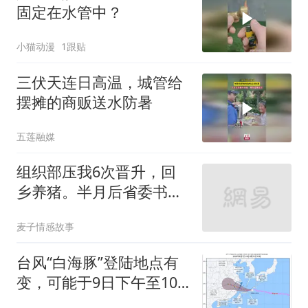
固定在水管中？
小猫动漫
1跟贴
三伏天连日高温，城管给
摆摊的商贩送水防暑
五莲融媒
组织部压我6次晋升，回
乡养猪。半月后省委书记
带队堵在猪圈门口
麦子情感故事
台风“白海豚”登陆地点有
变，可能于9日下午至10
日早晨在浙江苍南到象山