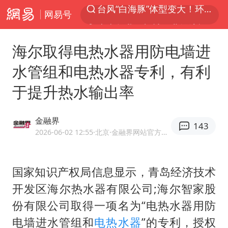
网易号
上半年我国机械工业经济运行稳中有进
汪峰阻止14岁女儿买大牌
海尔取得电热水器用防电墙进
女子开一天一夜空调后二氧化碳中毒
水管组和电热水器专利，有利
王力宏演唱会黄牛带观众藏匿被查获
于提升热水输出率
官方通报教师招聘笔试前13名被淘汰
泰国校园枪击案死亡人数升至7人
金融界
143
陕西省委书记赶赴柞水县杏坪镇
2026-06-02 12:55
·北京
·金融界网站官方账号 优质财经领域创作者
女孩摆摊卖菌子时收到北大通知书
改名后的“青海拉面”店
国家知识产权局信息显示，青岛经济技术
开发区海尔热水器有限公司;海尔智家股
广岛核爆81周年央视播《奥本海默》
份有限公司取得一项名为“电热水器用防
四川宜宾市高县发生4.9级地震
电墙进水管组和
电热水器
”的专利，授权