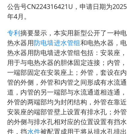
河南某医院2.33亿工程串标案细节披露
公告号CN224316421U，申请日期为2025
男子杀人后逃进深山21年活得像野人
年4月。
立秋的仪式感
专利
摘要显示，本实用新型公开了一种电
公司“上四休三”但要降薪1000元
热水器用
防电墙
进水管组
和电热水器，电
A股收盘：三大指数均涨超1%
热水器用防电墙进水管组包括：安装座，
朱雨玲晋级WTT横滨冠军赛女单八强
用于与电热水器的胆体固定连接；内管，
东方之约 相约未来
一端部固定在安装座上；外管，套设在内
管的外侧，外管和内管之间形成有水流通
道，内管的另一端部与水流通道相连通，
外管的两端部均为封闭结构，外管在靠近
安装座的端部管壁上设置有排水孔；外管
的外侧与排水孔相对应的位置设置有挡水
件，挡
水件
被配置成用于将从排水孔排出