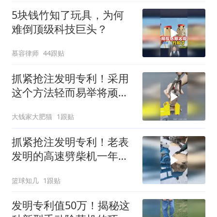
5块钱竹知了玩具，为何
难倒顶级科技巨头？
慕容律师
44跟贴
抓紧抢注发明专利！采用
这个方法轻而易举将顽固
的轴承取出来！
大钱家大肥猫
1跟贴
抓紧抢注发明专利！老表
发明的高速劈柴机一年卖
了50万元啊！
篮球知几
1跟贴
发明专利值50万！揭秘这