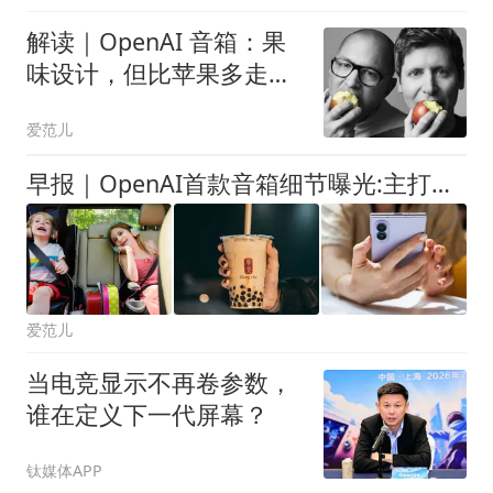
解读｜OpenAI 音箱：果
味设计，但比苹果多走一
步
爱范儿
早报｜OpenAI首款音箱细节曝光:主打「有生命感」的交互/DeepSeek预告将大幅涨价/Switch 2累计销量达2368万台
爱范儿
当电竞显示不再卷参数，
谁在定义下一代屏幕？
钛媒体APP