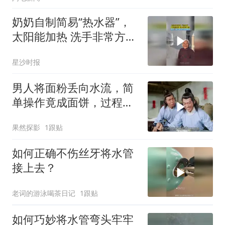
奶奶自制简易“热水器”，
太阳能加热 洗手非常方
便，网友：换个黑袋子效
星沙时报
果更好
男人将面粉丢向水流，简
单操作竟成面饼，过程神
奇超乎想象
果然探影
1跟贴
如何正确不伤丝牙将水管
接上去？
老词的游泳喝茶日记
1跟贴
如何巧妙将水管弯头牢牢