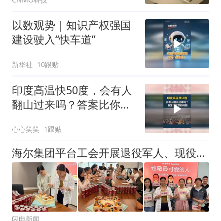
以数观势｜知识产权强国
建设驶入“快车道”
新华社
10跟贴
印度高温快50度，会有人
翻山过来吗？答案比你想
的残酷
心心笑笑
1跟贴
海尔集团平台工会开展退役军人、现役军属慰问活动
闪电新闻