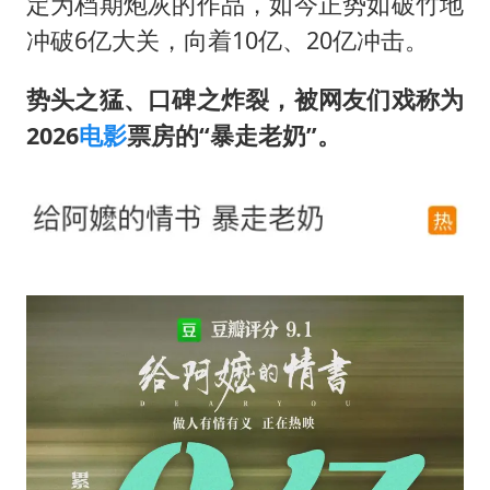
郑国霖回应去景区上班被保安拦下
定为档期炮灰的作品，如今正势如破竹地
冲破6亿大关，向着10亿、20亿冲击。
首次证实！“胶球”存在
80后女柜员逆袭成4200亿银行副行长
势头之猛、口碑之炸裂，被网友们戏称为
村民谈“梅姨”：叫的其实是“媒姨”
2026
电影
票房的“暴走老奶”。
感觉全东北都在等7号
东方甄选被判赔偿江小白30万元
奋进开新局 实干挑大梁