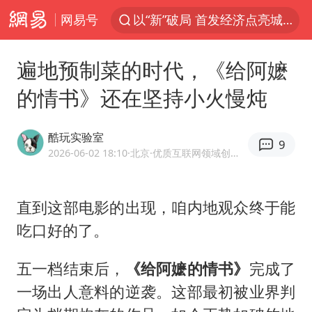
网易号
以“新”破局 首发经济点亮城市消费活力
中方回应是否在太平洋海底开采稀土
遍地预制菜的时代，《给阿嬷
宇树科技发行价格150.80元/股
的情书》还在坚持小火慢炖
外交部发言人就广岛核爆81周年等答记者问
吉林一“温度计大楼”读数爆表
酷玩实验室
9
台风白海豚影响中国已成定局
2026-06-02 18:10
·北京
·优质互联网领域创作者
我国编制完成新版全月地质图
直到这部电影的出现，咱内地观众终于能
中国五箭齐发反制美国
吃口好的了。
女子利用漏洞0元薅走3000多件家电
27岁女子成组织卖淫集团主犯被通缉
五一档结束后，
《给阿嬷的情书》
完成了
泰国一女公务员妆容引争议 本人回应
一场出人意料的逆袭。这部最初被业界判