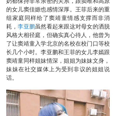
奶都保持非常亲密的关系，跟窦唯和高原
的女儿窦佳嫄也感情深厚。王菲后来的重
组家庭同样给了窦靖童情感支撑而非消
耗，
李亚鹏
虽然看起来跟这对母女的洒脱
风格大相径庭，但确实真心待人，他曾为
了让窦靖童入学北京的名校在校门口等校
长几个小时。李亚鹏和王菲的女儿李嫣跟
窦靖童同样姐妹情深，姐姐为妹妹文身，
妹妹在社交媒体上为受到非议的姐姐说
话。