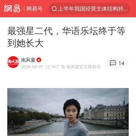
网易号
上半年我国经营主体结构持续优化
俄称边境州遭乌大规模袭击已致13伤
最强星二代，华语乐坛终于等
杭州机场已取消航班388架次
到她长大
于东来回应胖东来近25年老店年底关闭
浙江省委书记：该停下的坚决停下来
南风窗
14
中国籍豪华游艇富商之子在泰国被杀
2026-06-01 12:16
·广东
·南风窗官方网易号
白海豚北上或致京津冀暴雨
美将每月供乌爱国者拦截导弹
国足U17与阿森纳决赛取消 并列冠军
10余省份将出现强风雨 局地特大暴雨
世界第1特鲁姆普斯诺克中国赛一轮游