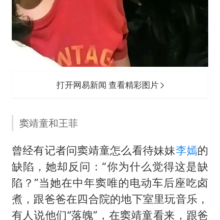
打开网易新闻 查看精彩图片
窦靖童和王菲
曾经有记者问窦靖童怎么看待妹妹
李嫣
的
缺陷，她却反问：“你为什么觉得这是缺
陷？”当她在中年窦唯的电动车后座吃卤
煮，跟爸爸在四合院的地下室里玩音乐，
有人说他们“落魄”，在窦靖童看来，跟爸