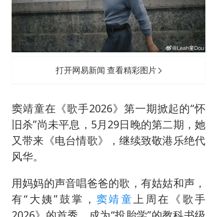
新疆一婚礼线上邀请引热议
《龙餐馆》 冲奖
上门女婿出轨女邻居多年被判重婚罪
构建更高水平的全民健身公共服务体系
打开网易新闻 查看精彩图片
韩军前线部队连曝丑闻
云南一男子胃中取出180颗铁钉
窦靖童在《歌手2026》第一期掀起的“怀
奋力开创中国式现代化建设新局面
旧杀”尚未平息，5月29日晚的第二期，她
又带来《电台情歌》，继续致敬港乐绝代
风华。
用妈妈的声音唱爸爸的歌，有姑姑和声，
有“大姨”鼓掌，
窦靖童
上周在《歌手
2026》的首秀，成为“投胎学”的教科书级