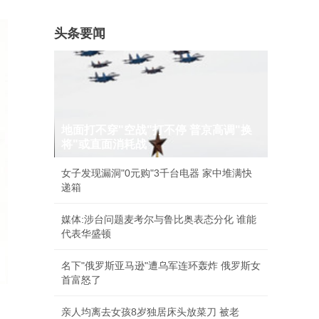
头条要闻
地面打不穿"空战"打不停 普京高调"换
将"或直面消耗战
女子发现漏洞"0元购"3千台电器 家中堆满快
递箱
媒体:涉台问题麦考尔与鲁比奥表态分化 谁能
代表华盛顿
名下"俄罗斯亚马逊"遭乌军连环轰炸 俄罗斯女
首富怒了
亲人均离去女孩8岁独居床头放菜刀 被老