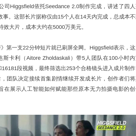
iggsfield依托Seedance 2.0制作完成，讲述了四
故事。这部长片据称仅由15个人在14天内完成，总成本不
特效大片，成本大约在5000万美元。
第一支22分钟短片就已刷屏全网。Higgsfield表示，
利（Aitore Zholdaskali）带5人团队在100小时
和16181段视频，最终筛选出253个合格镜头进入成片制
之后，团队决定接续首集剧情继续开发成长片，创作者们将
，旨在展示人工智能如何赋能那些原本无力拍摄电影的创