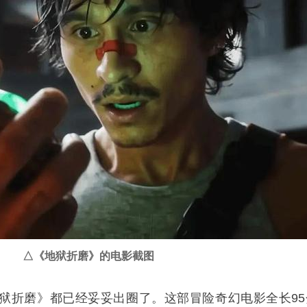
△《地狱折磨》的电影截图
狱折磨》都已经妥妥出圈了。这部冒险奇幻电影全长95