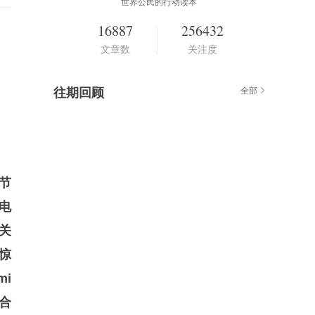
世界公民的行动读本
16887
256432
文章数
关注度
往期回顾
全部
节
电
泛关
惊
i
合