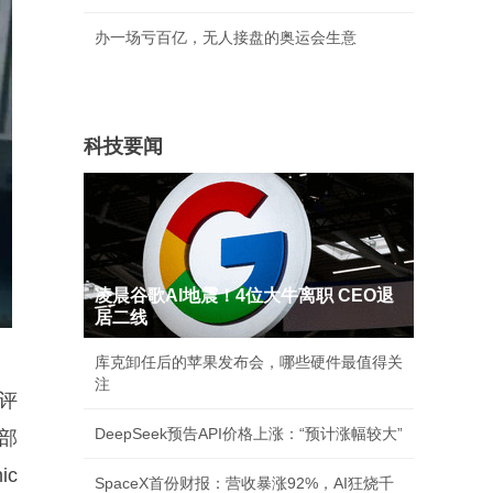
办一场亏百亿，无人接盘的奥运会生意
科技要闻
凌晨谷歌AI地震！4位大牛离职 CEO退
居二线
库克卸任后的苹果发布会，哪些硬件最值得关
注
评
DeepSeek预告API价格上涨：“预计涨幅较大”
部
ic
SpaceX首份财报：营收暴涨92%，AI狂烧千