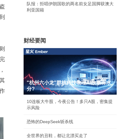
队报：拒唱伊朗国歌的两名前女足国脚获澳大
人盗
利亚国籍
到
财经要闻
这则
内完
作，
其
"杭州六小龙"群核科技物理AI故事有水
分?
作
10连板大牛股，今夜公告！多只A股，密集提
示风险
恐怖的DeepSeek斩杀线
全世界的丑鞋，都让北漂买走了