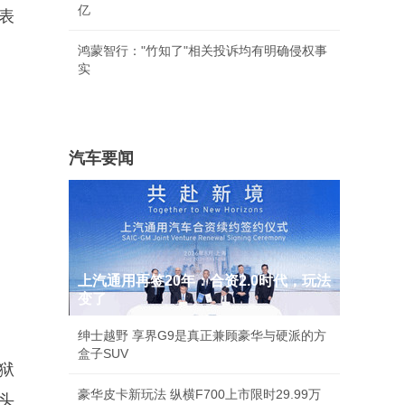
亿
，表
鸿蒙智行："竹知了"相关投诉均有明确侵权事
实
汽车要闻
上汽通用再签20年：合资2.0时代，玩法
变了
绅士越野 享界G9是真正兼顾豪华与硬派的方
盒子SUV
地狱
豪华皮卡新玩法 纵横F700上市限时29.99万
头