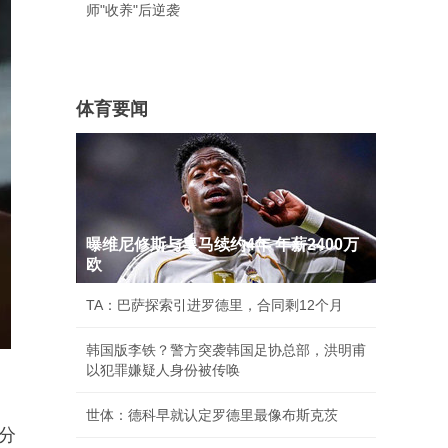
师"收养"后逆袭
体育要闻
曝维尼修斯与皇马续约4年 年薪2400万
欧
TA：巴萨探索引进罗德里，合同剩12个月
韩国版李铁？警方突袭韩国足协总部，洪明甫
以犯罪嫌疑人身份被传唤
世体：德科早就认定罗德里最像布斯克茨
分