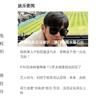
娱乐要闻
电
周杰伦私生活被扒，澳门传闻水落石出
程
组织
陈凯琳儿子影院被泼汽水，管教孩子虎一点也
无妨！
E句话|身材被网暴？C罗未婚妻疑似回应了
放映
艺人何与、刘些宁双双否认恋情：单身，勿扰
拉
荷兰弟遭“河南弟”抢功 导演，演员证实亲自上
5分
阵