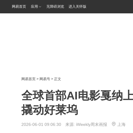
网易首页
应用
无障碍浏览
进入关怀版
网易首页
>
网易号
> 正文
全球首部AI电影戛纳上
撬动好莱坞
2026-06-01 09:06:30 来源:
iWeekly周末画报
上海