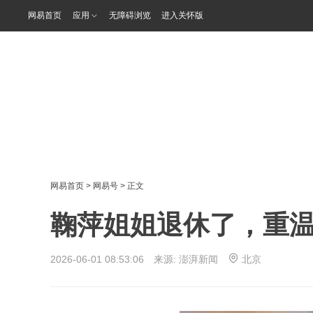
网易首页
应用
无障碍浏览
进入关怀版
网易首页
>
网易号
> 正文
鞠萍姐姐退休了，重温她
2026-06-01 08:53:06 来源:
澎湃新闻
北京