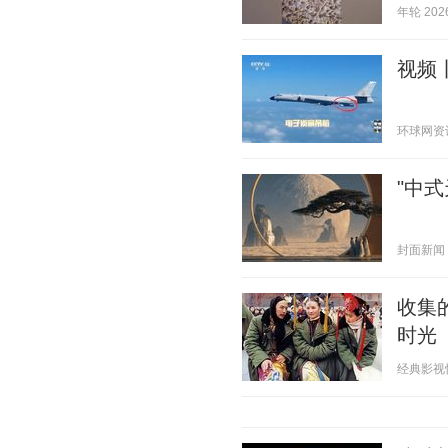
年轮 2026
视频
环球网资讯 2
"中
封面新闻 20
收集
时光
经典影视怀旧