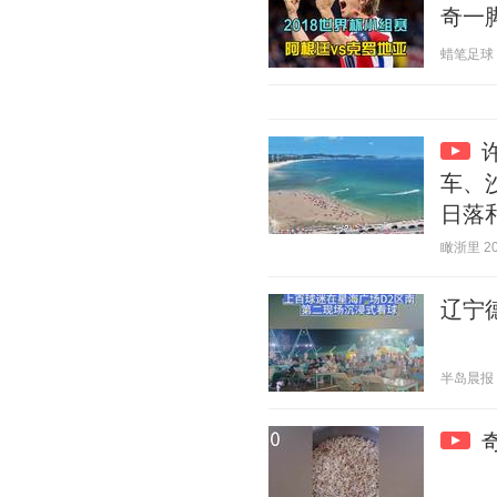
奇一
蜡笔足球 20
车、
日落
瞰浙里 202
辽宁
半岛晨报 20