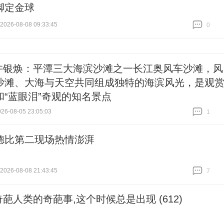
脚定金球
26-08-08 09:33:45
0
跟贴
0
许银焕：平潭三大海滨沙滩之一长江奥风车沙滩，风
沙滩、大海与天空共同组成独特的海滨风光，是观
和“蓝眼泪”奇观的知名景点
6-08-05 23:05:03
1
跟贴
1
德比第二现场热情澎湃
26-08-08 21:43:45
7
跟贴
7
奇葩人类的奇葩事,这个时候总是出现 (612)