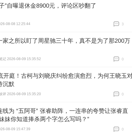
龟子”自曝退休金8900元，评论区吵翻了
6-08-08 12:25:44
3
跟贴
3
一家之所以盯了周星驰三十年，真不是为了那200万
 2026-08-09 15:35:52
0
跟贴
0
月底开庭！古柯与刘晓庆纠纷愈演愈烈，为何王晓玉
持沉默
 2026-08-09 15:35:20
0
跟贴
0
连线为 “五阿哥” 张睿助阵，一连串的夸赞让张睿直
“妹妹你知道捧杀两个字怎么写吗？”
6-08-09 15:47:39
0