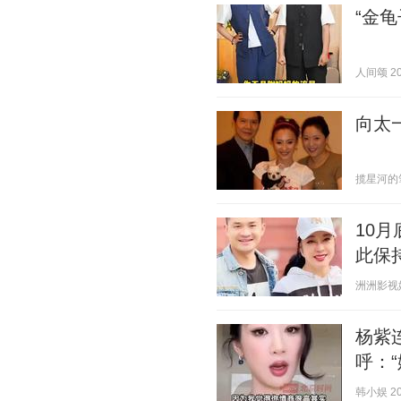
“金
人间颂 202
向太
揽星河的笔记
10
此保
洲洲影视娱评
杨紫
呼：
韩小娱 202