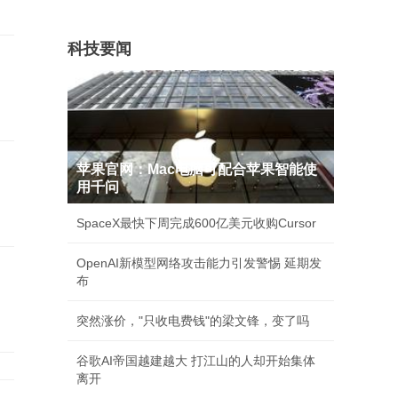
科技要闻
苹果官网：Mac电脑可配合苹果智能使
用千问
SpaceX最快下周完成600亿美元收购Cursor
OpenAI新模型网络攻击能力引发警惕 延期发
旧
布
突然涨价，"只收电费钱"的梁文锋，变了吗
谷歌AI帝国越建越大 打江山的人却开始集体
离开