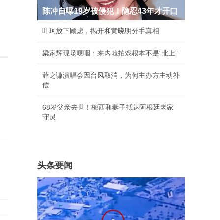
陈冲自曝19岁被侵犯！隐忍43年才开口
叶珂放下顾虑，揭开和黄晓明分手真相
梁家辉现场哽咽：来内地拍戏根本不是“北上”
薛之谦演唱会因台风取消，为何主办方主动补
偿
68岁父亲去世！梅西和妻子抵达阿根廷老家
守灵
头条要闻