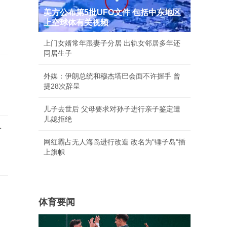
美方公布第5批UFO文件 包括中东地区
上空球体有关视频
上门女婿常年跟妻子分居 出轨女邻居多年还
同居生子
外媒：伊朗总统和穆杰塔巴会面不许握手 曾
提28次辞呈
儿子去世后 父母要求对孙子进行亲子鉴定遭
儿媳拒绝
对
网红霸占无人海岛进行改造 改名为"锤子岛"插
上旗帜
体育要闻