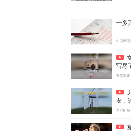
十多
中国新闻周刊
写尽
五莲融媒 20
友：
星沙时报 20