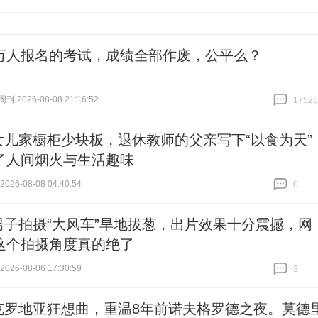
跟贴
0
万人报名的考试，成绩全部作废，公平么？
 2026-08-08 21:16:52
17526
跟贴
17526
女儿家橱柜少块板，退休教师的父亲写下“以食为天”
了人间烟火与生活趣味
26-08-08 04:40:54
0
跟贴
0
男子拍摄“大风车”旱地拔葱，出片效果十分震撼，网
这个拍摄角度真的绝了
26-08-06 17:30:59
3
跟贴
3
克罗地亚狂想曲，重温8年前诺夫格罗德之夜。莫德