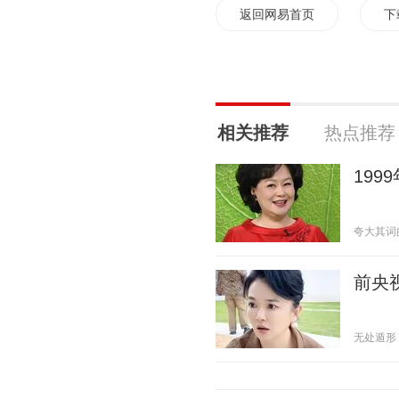
返回网易首页
下
相关推荐
热点推荐
19
夸大其词的说
前央
无处遁形 20