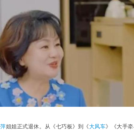
鞠萍
姐姐正式退休。从《七巧板》到《
大风车
》《大手牵