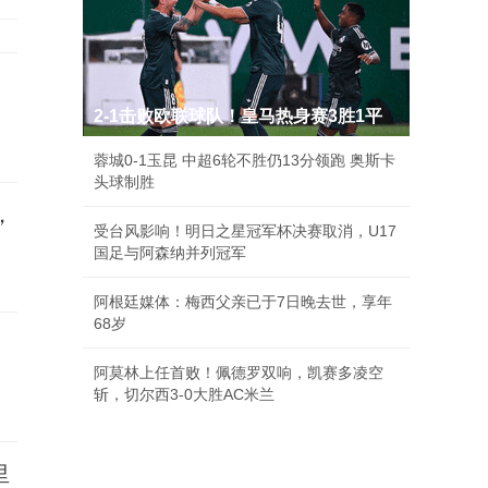
2-1击败欧联球队！皇马热身赛3胜1平
蓉城0-1玉昆 中超6轮不胜仍13分领跑 奥斯卡
头球制胜
，
受台风影响！明日之星冠军杯决赛取消，U17
国足与阿森纳并列冠军
阿根廷媒体：梅西父亲已于7日晚去世，享年
68岁
阿莫林上任首败！佩德罗双响，凯赛多凌空
斩，切尔西3-0大胜AC米兰
里