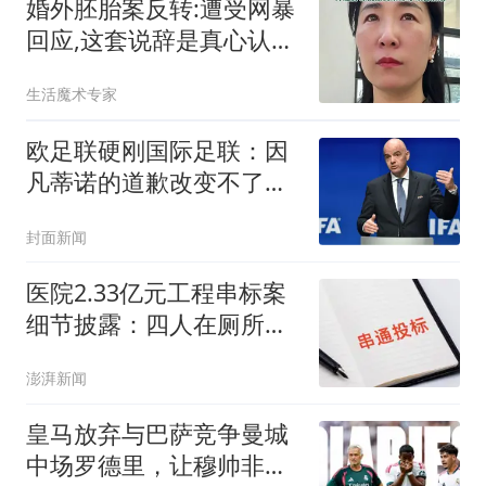
婚外胚胎案反转:遭受网暴
回应,这套说辞是真心认错
还是高人支招?
生活魔术专家
欧足联硬刚国际足联：因
凡蒂诺的道歉改变不了任
何事
封面新闻
医院2.33亿元工程串标案
细节披露：四人在厕所内
协商
澎湃新闻
皇马放弃与巴萨竞争曼城
中场罗德里，让穆帅非常