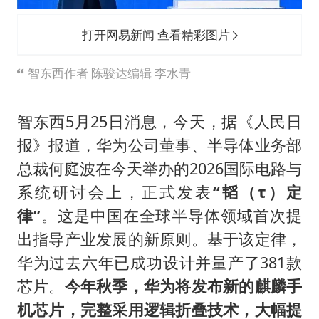
“空调24小时开着更省电”不实
70多岁父亲独自坐车到上海看望女儿
打开网易新闻 查看精彩图片
“中国蔬菜之乡”最高温达41.8℃
智东西作者 陈骏达编辑 李水青
“不建议大家买深色蛋糕”
985博士后被曝在妻子孕期出轨后续
智东西5月25日消息，今天，据《人民日
如何把百年大党建设得更加坚强有力？
报》报道，华为公司董事、半导体业务部
总裁
何庭波
在今天举办的2026国际电路与
系统研讨会上，正式发表
“韬（τ）定
律”
。这是中国在全球半导体领域首次提
出指导产业发展的新原则。基于该定律，
华为过去六年已成功设计并量产了381款
芯片。
今年秋季，华为将发布新的麒麟手
机芯片，完整采用逻辑折叠技术，大幅提