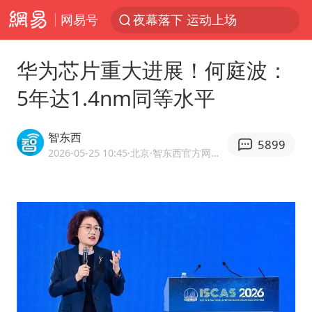
网易号
汪峰阻止14岁女儿买大牌
泸溪河：桃酥吃出金属牙冠视频不实
华为芯片重大进展！何庭波：
27岁女子组织卖淫集团被悬赏通缉
5年达1.4nm同等水平
美国将对多晶硅衍生品加征15%关税
泰国校园枪击案死亡人数升至7人
智东西
5899
火把节震撼瞬间
2026-05-25 10:45
·北京
·智东西官方网易号
公司“上四休三”但要降薪1000元
泰高官回应中国人在泰遭歧视：全面调查
改名后的“青海拉面”店
四川宜宾市高县发生4.9级地震
女子开一天一夜空调后二氧化碳中毒