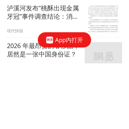
泸溪河发布“桃酥出现金属
牙冠”事件调查结论：消费
者张女士已澄清，所发视
现代快报
频情况不属实，已主动删
App内打开
除
2026 年最昂贵的奢侈品，
居然是一张中国身份证？
混沌录
四川美女阿惹去世！仅17
岁，患病两年，母亲早
逝，发19条厌世视频
老沮系戏精北鼻
苏炜杰获颁"统计学界的诺