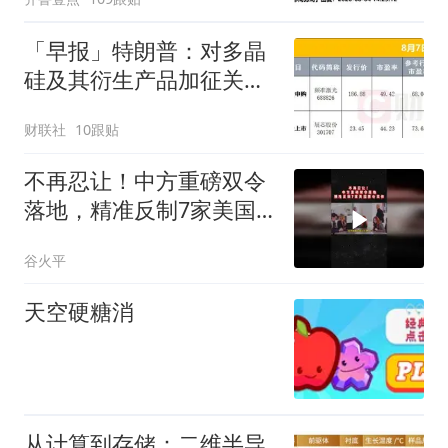
「早报」特朗普：对多晶
硅及其衍生产品加征关
税；美存储股再遭重挫；
财联社
10跟贴
原油走强、黄金微跌；宇
树科技发行价定了
不再忍让！中方重磅双令
落地，精准反制7家美国
黑心实体01
谷火平
天空硬糖消
从计算到存储：二维半导