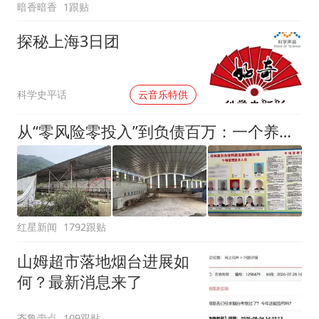
暗香暗香
1跟贴
探秘上海3日团
00:00
科学史平话
云音乐特供
从“零风险零投入”到负债百万：一个养牛项目崩盘后，谁该为农户的贷款买单丨红星调查
红星新闻
1792跟贴
山姆超市落地烟台进展如
何？最新消息来了
齐鲁壹点
109跟贴