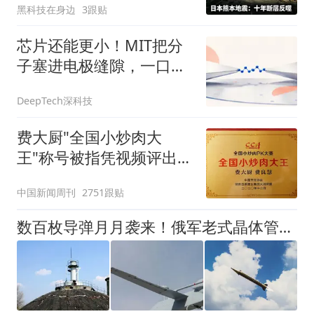
黑科技在身边
3跟贴
芯片还能更小！MIT把分
子塞进电极缝隙，一口气
造出1000多个，成功率
DeepTech深科技
96%
费大厨"全国小炒肉大
王"称号被指凭视频评出
官方回应
中国新闻周刊
2751跟贴
数百枚导弹月月袭来！俄军老式晶体管照样精准打击，乌方干瞪眼