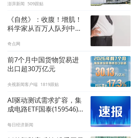
澎湃新闻
509跟贴
《自然》：收腹！增肌！
科学家从百万人队列中筛
选到罕见基因变异，与脂
奇点网
肪更低、瘦体重更高相
关，携带者发生心血管代
前7个月中国货物贸易进
谢疾病的风险也更低
出口超30万亿元
央视新闻客户端
1819跟贴
AI驱动测试需求扩容，集
成电路ETF国泰(159546)盘
中涨近2%冲击三连涨
每日经济新闻