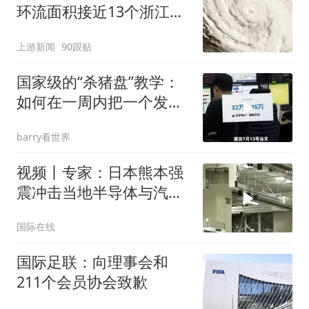
环流面积接近13个浙江那
么大
上游新闻
90跟贴
国家级的“杀猪盘”教学：
如何在一周内把一个发达
国家洗劫一空？
barry看世界
视频丨专家：日本熊本强
震冲击当地半导体与汽车
产业
国际在线
国际足联：向理事会和
211个会员协会致歉