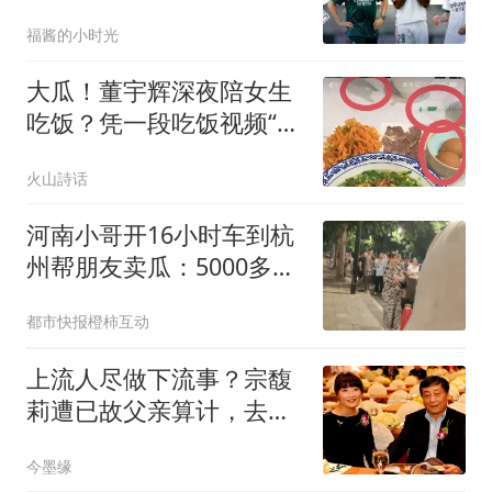
不满意
福酱的小时光
大瓜！董宇辉深夜陪女生
吃饭？凭一段吃饭视频“破
案”，网友掀起一场“福尔
火山詩话
摩斯式”解读狂欢
河南小哥开16小时车到杭
州帮朋友卖瓜：5000多斤
卖光
都市快报橙柿互动
上流人尽做下流事？宗馥
莉遭已故父亲算计，去世
2年还狠摆了一道
今墨缘