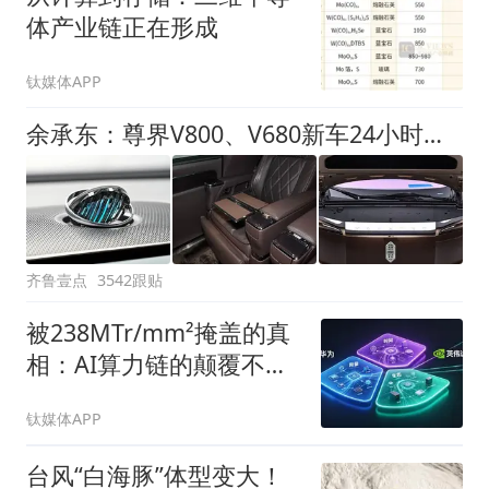
体产业链正在形成
钛媒体APP
余承东：尊界V800、V680新车24小时大定突破3500台
齐鲁壹点
3542跟贴
被238MTr/mm²掩盖的真
相：AI算力链的颠覆不在
晶体管，在“去DSP”
钛媒体APP
台风“白海豚”体型变大！