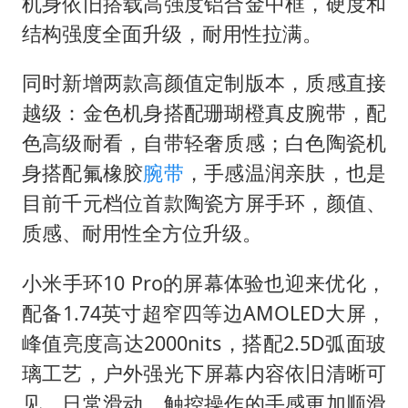
机身依旧搭载高强度铝合金中框，硬度和
结构强度全面升级，耐用性拉满。
同时新增两款高颜值定制版本，质感直接
越级：金色机身搭配珊瑚橙真皮腕带，配
色高级耐看，自带轻奢质感；白色陶瓷机
身搭配氟橡胶
腕带
，手感温润亲肤，也是
目前千元档位首款陶瓷方屏手环，颜值、
质感、耐用性全方位升级。
小米手环10 Pro的屏幕体验也迎来优化，
配备1.74英寸超窄四等边AMOLED大屏，
峰值亮度高达2000nits，搭配2.5D弧面玻
璃工艺，户外强光下屏幕内容依旧清晰可
见，日常滑动、触控操作的手感更加顺滑