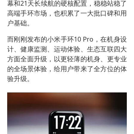
41岁女子为鼓励女儿考上985研究生
幕和21天长续航的硬核配置，稳稳站稳了
宇树科技王兴兴身家有望超200亿元
高端手环市场，也积累了一大批口碑和用
户基础。
村民谈“梅姨”：叫的其实是“媒姨”
中国养老床位“三连降”
而刚刚发布的小米手环10 Pro，在机身设
五粮液渠道价一箱上涨近百元
计、健康监测、运动体验、生态互联四大
法国下周开始禁止未经同意的电话营销
方面全面升级，以更轻薄的机身、更专业
的全场景体验，给用户带来了全方位的体
奋进开新局 实干挑大梁
验升级。