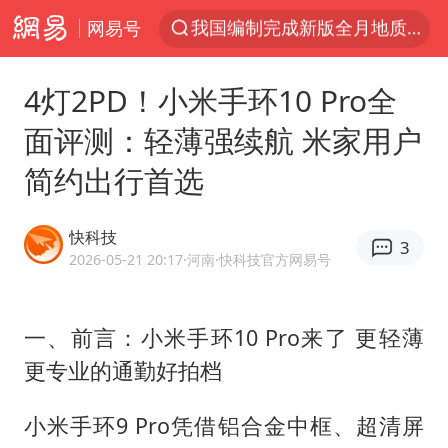
网易号
以“新”破局 首发经济点亮城市消费活力
台风白海豚登陆地点更新
4灯2PD！小米手环10 Pro全
看守所辅警收受10万获刑1年
面评测：轻薄强续航 米家用户
台风白海豚影响中国已成定局
简约出行首选
台风白海豚进入48小时警戒线
陈熠被张本美和连扳三局逆转
快科技
3
中方回应是否在太平洋海底开采稀土
2026-05-21 20:17
·河南
·快科技官方网易号
哪吒汽车南宁工厂设备降价20%拍卖
佛得角门将亮相智利俱乐部主场
一、前言：小米手环10 Pro来了 更轻薄
更专业的通勤好拍档
24小时不关空调 电费会更低吗
把党建设得更加坚强有力
小米手环9 Pro凭借铝合金中框、超清屏