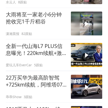
水云人
8跟贴
大雨将至一家老小6分钟
抢收完1千斤稻谷
潇湘晨报
82跟贴
全新一代山海L7 PLUS信
息曝光！220km续航+激
光雷达+多动力选择？
爱玩儿车EverCar
5跟贴
22万买华为最高阶智驾
+725km续航，阿维塔07L
值不值？
乖乖Show
3跟贴