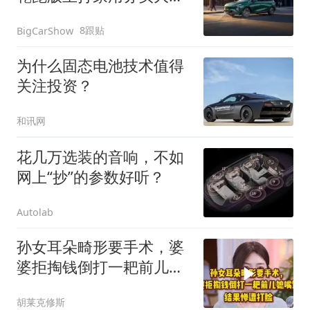
座
8跟贴
BigCarShow
为什么固态电池技术值得
关注投资？
和讯网
花几万选装的音响，不如
网上“抄”的参数好听？
Autolab
孙女耳朵畸形要手术，婆
婆拒掏钱倒打一耙前儿媳
嘴馋，惨遭打脸！
胡莱克修斯