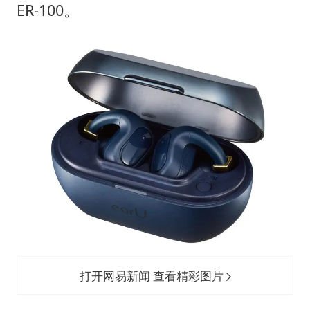
酒店花洒现排泄物住客索赔遭拒
ER-100。
夏日经济乘“热”而上 消费市场向“新”而行
36岁男演员成景区NPC后人气爆棚
身体出现这几个信号可能是肝在求救
宇树王兴兴被问了360多个问题
全民健身事业高质量发展
上四休三，但降薪1000元，你接受吗？
乐享全民健身 共筑健康中国
打开网易新闻 查看精彩图片