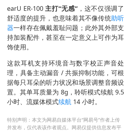
earU ER-100
主打“无感”
，这不仅强调了
舒适度的提升，也意味着其不像传统
助听
器
一样存在佩戴羞耻问题；此外其外部支
持加装配件，甚至在一定意义上可作为耳
饰使用。
这款耳机支持环境音与数字校正声音处
理，具备主动漏音 / 共振抑制功能，可根
据每只耳朵的听力状况和场景调整音频设
置。其单耳质量为 8g，聆听模式续航 9.5
小时、流媒体模式
续航
14 小时。
特别声明：本文为网易自媒体平台“网易号”作者上传
并发布，仅代表该作者观点。网易仅提供信息发布平