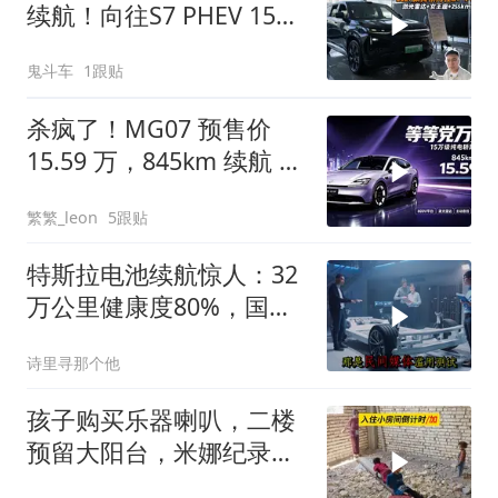
续航！向往S7 PHEV 15万
级真能打
鬼斗车
1跟贴
杀疯了！MG07 预售价
15.59 万，845km 续航 +
800V + 激光雷达全都给你
繁繁_leon
5跟贴
特斯拉电池续航惊人：32
万公里健康度80%，国产
差距大
诗里寻那个他
孩子购买乐器喇叭，二楼
预留大阳台，米娜纪录片
3509