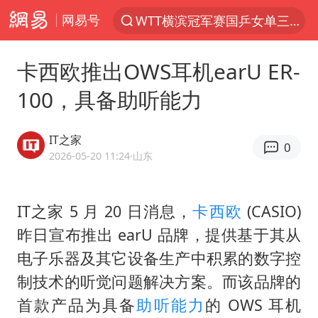
网易号
WTT横滨冠军赛国乒女单三将晋级四强
光影经济撬动暑期消费新蓝海
卡西欧推出OWS耳机earU ER-
日本发布排名：“中国第一，美日德韩英法居后”
100，具备助听能力
微信又有新功能，你可以“撤回”你的撤回了！
大V：马科斯把路走绝了
IT之家
0
白海豚将正面袭击贯穿浙江
2026-05-20 11:24
·山东
情侣在平潭拍日出时坠崖致一死一伤
IT之家 5 月 20 日消息，
卡西欧
(CASIO)
杭州全市有序停课
昨日宣布推出 earU 品牌，提供基于其从
《欢迎来龙餐馆》口碑
电子乐器及其它设备生产中积累的数字控
检测列车撞人致11死2伤 涉事单位被罚
制技术的听觉问题解决方案。而该品牌的
泰国初中生饮弹自尽前开了26枪
首款产品为具备
助听能力
的 OWS 耳机