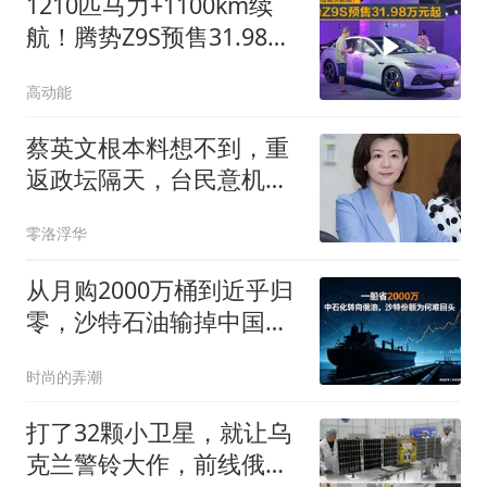
1210匹马力+1100km续
航！腾势Z9S预售31.98万
元起
高动能
蔡英文根本料想不到，重
返政坛隔天，台民意机构
爆发激烈“恶战”
零洛浮华
从月购2000万桶到近乎归
零，沙特石油输掉中国市
场的底层原因
时尚的弄潮
打了32颗小卫星，就让乌
克兰警铃大作，前线俄军