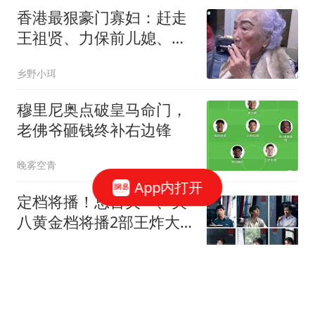
香港最狠豪门寡妇：赶走
王祖贤、力保前儿媳、
102岁还打百亿官司
乡野小珥
穆里尼奥点破皇马命门，
老佛爷砸钱终补右边锋
晚雾空青
App内打开
定档将播！总台央一、央
八黄金档将播2部王炸大
剧，你们追哪部？
东方不败然多多
苹果这场发布会，iPhone
18 Pro Max不是唯一主角