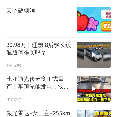
天空硬糖消
30.98万！理想i8后驱长续
航版值得买吗？
野生试驾
比亚迪光伏天窗正式量
产！车顶光能发电，实测
续航提升一目了然
何子萱伢
激光雷达+女王座+255km