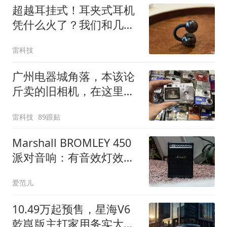
超越耳挂式！耳夹式耳机
凭什么火了？我们和几个
用户聊了聊
雷科技
广州电器城角落，本该论
斤卖的旧相机，在这里打
败了iPhone
雷科技
89跟贴
Marshall BROMLEY 450
派对音响：有音效灯效和
40 小时续航，麦克风吉他
爱范儿
都能一包带走
10.49万起预售，星海V6
乾崑版主打家用务实大六