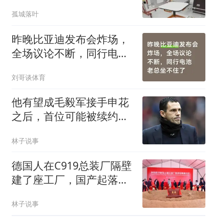
每天畅聊两小时
孤城落叶
昨晚比亚迪发布会炸场，
全场议论不断，同行电池
老总坐不住了
刘哥谈体育
他有望成毛毅军接手申花
之后，首位可能被续约的
王牌，以官宣为准
林子说事
德国人在C919总装厂隔壁
建了座工厂，国产起落架
算不算“国产”？
林子说事