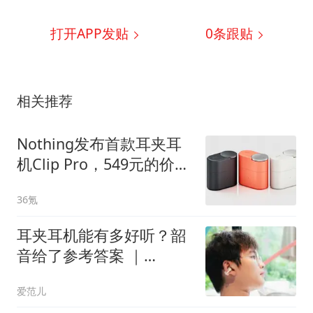
打开APP发贴
0
条跟贴
相关推荐
Nothing发布首款耳夹耳
机Clip Pro，549元的价格
能搅动市场吗？丨最前线
36氪
耳夹耳机能有多好听？韶
音给了参考答案 ｜
OpenDots 2 体验
爱范儿