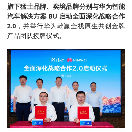
把党建设得更加坚强有力
旗下猛士品牌、奕境品牌分别与华为智能
村民谈“梅姨”：叫的其实是“媒姨”
汽车解决方案 BU 启动全面深化战略合作
中国养老床位“三连降”
2.0
，并举行华为乾崑全栈原生共创金牌
哪吒汽车南宁工厂设备降价20%拍卖
产品团队授牌仪式。
贵州轮胎子公司获美国退税8136万
郑国霖回应去景区上班被保安拦下
奋进开新局 实干挑大梁