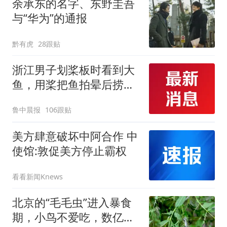
余承东的名字、东野圭吾
改签但没兑现
与“华为”的通报
黔有虎
28跟贴
浙江男子划桨板时看到大
鱼，用桨把鱼拍晕后捞
起；当事人：鱼重7斤6
鲁中晨报
106跟贴
两，做成红烧辣子鱼块，
味道很好
美方肆意破坏中阿合作 中
使馆:敦促美方停止霸权
看看新闻Knews
北京的“毛毛虫”进入暴食
期，小鸟不爱吃，数亿头