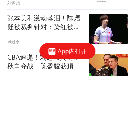
刘奔跑
张本美和激动落泪！陈熠
疑被裁判针对：染红被扣
1分 医疗暂停被驳
风过乡
App内打开
CBA速递！宏远加入胡金
秋争夺战，陈盈骏获顶薪
续约，林庭谦签两千万合
多特体育说
同
尿毒症一发现就是晚期？
提醒：身上这3处发臭可
能是肾脏在求救！
芹姐说生活