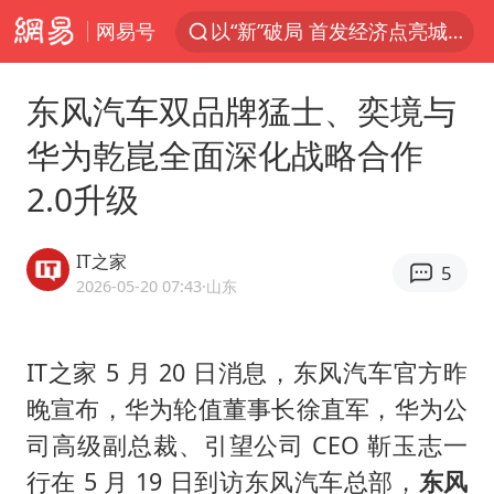
网易号
以“新”破局 首发经济点亮城市消费活力
台风白海豚进入48小时警戒线
东风汽车双品牌猛士、奕境与
佛得角门将亮相智利俱乐部主场
华为乾崑全面深化战略合作
中方回应是否在太平洋海底开采稀土
2.0升级
看守所辅警收受10万获刑1年
宇树科技发行价格150.80元/股
IT之家
5
宇树科技王兴兴身家有望超200亿元
2026-05-20 07:43
·山东
五粮液渠道价一箱上涨近百元
CIA被曝已秘密设立古巴工作组
IT之家 5 月 20 日消息，东风汽车官方昨
晚宣布，华为轮值董事长徐直军，华为公
法国下周开始禁止未经同意的电话营销
司高级副总裁、引望公司 CEO 靳玉志一
24小时不关空调 电费会更低吗
行在 5 月 19 日到访东风汽车总部，
东风