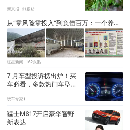
小蜂迎战
新京报
61跟贴
从“零风险零投入”到负债百万：一个养牛项目崩盘后，谁该为农户的贷款买单丨红星调查
红星新闻
162跟贴
7 月车型投诉榜出炉！买
车必看，多款热门车型上
榜
玩车专家1
猛士M817开启豪华智野
新表达