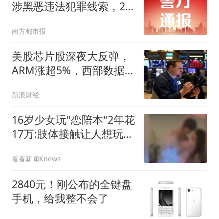
涉黑恶违法犯罪线索，26
个举报电话公布
南方都市报
美股芯片股深夜大反弹，
ARM涨超5%，西部数据
跌幅收窄至10%，中概股
新浪财经
多数下跌
16岁少女玩"恋陪本"2年花
17万:肢体接触让人想玩多
次
看看新闻Knews
2840元！刚公布的全键盘
手机，给我整不会了