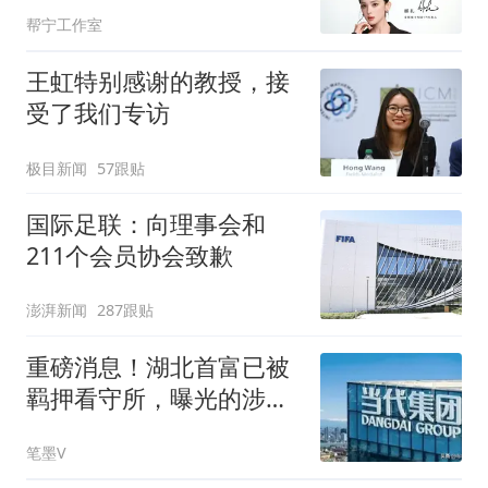
帮宁工作室
王虹特别感谢的教授，接
受了我们专访
极目新闻
57跟贴
国际足联：向理事会和
211个会员协会致歉
澎湃新闻
287跟贴
重磅消息！湖北首富已被
羁押看守所，曝光的涉案
罪名让全网都意外
笔墨V