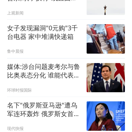
耗战
上观新闻
女子发现漏洞"0元购"3千
台电器 家中堆满快递箱
鲁中晨报
媒体:涉台问题麦考尔与鲁
比奥表态分化 谁能代表华
盛顿
环球时报国际
名下"俄罗斯亚马逊"遭乌
军连环轰炸 俄罗斯女首富
怒了
现代快报