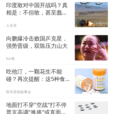
印度敢对中国开战吗？真
相是：不但敢，甚至蠢蠢
欲动。高达72%的民众坚
人生录
信能打赢，65%的人认为
战争可以在两周之内结束
向鹏爆冷击败国乒克星，
强势晋级，双陈压力山大
kio鱼
吃他汀，一颗花生不能
碰？再次提醒：这5种食
物也要留意
医学原创故事会
地面打不穿"空战"打不停
普京高调"换将"或直面消