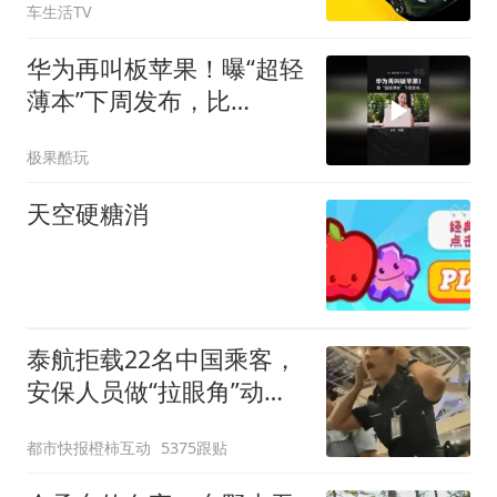
车生活TV
华为再叫板苹果！曝“超轻
薄本”下周发布，比
MacBook Air轻一半
极果酷玩
天空硬糖消
泰航拒载22名中国乘客，
安保人员做“拉眼角”动
作，泰国机场最新回应：
都市快报橙柿互动
5375跟贴
拒绝登机决定由航司作
出；亲历者：曾承诺免费