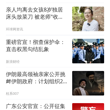
亲人均离去女孩8岁独居
床头放菜刀 被老师"收
养"后逆袭
环球网资讯
重磅官宣！彻查保护伞：
直击权黑勾结乱象
新浪财经
伊朗最高领袖亲家公开挑
衅伊朗政府：计划组织25
万人，改变国家方向
桂系007
广东公安官宣：公开征集