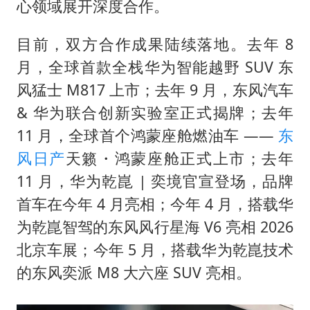
心领域展开深度合作。
目前，双方合作成果陆续落地。去年 8
月，全球首款全栈华为智能越野 SUV 东
风猛士 M817 上市；去年 9 月，东风汽车
& 华为联合创新实验室正式揭牌；去年
11 月，全球首个鸿蒙座舱燃油车 ——
东
风日产
天籁・鸿蒙座舱正式上市；去年
11 月，华为乾崑 | 奕境官宣登场，品牌
首车在今年 4 月亮相；今年 4 月，搭载华
为乾崑智驾的东风风行星海 V6 亮相 2026
北京车展；今年 5 月，搭载华为乾崑技术
的东风奕派 M8 大六座 SUV 亮相。