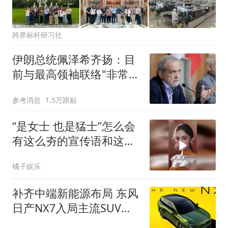
跨界标杆研习社
伊朗总统佩泽希齐扬：目
前与最高领袖联络"非常困
难"
参考消息
1.5万跟贴
“是女士 也是猛士”怎么会
有这么夯的宣传语和这么
适配的代言人
橘子娱乐
补齐中端新能源布局 东风
日产NX7入局主流SUV赛
道