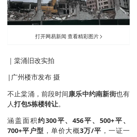
打开网易新闻 查看精彩图片
｜棠涌旧改实拍
|广州楼市发布 摄
不止棠涌，前段时间
康乐中约南新街
也有
人
打包5栋楼转让
。
涵盖面积
约
300平、456平、500+
平
、
700+
平
户型
，单价大概
3万/平
，一证一