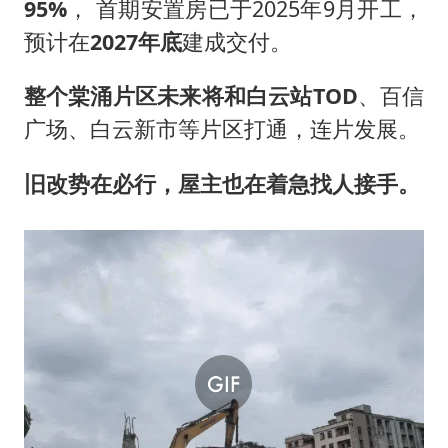
9
5%
， 首期安置房已于2025年9月开工，
预计在
2
027年
底
建成交付。
整个棠涌片区未来将和
白云站TOD
、百信
广场、白云新市等片区打通，连片发展。
旧改势在必行，屋主也在着急找人接手。