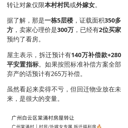
转让对象仅限
本
村村
民
或
外嫁女
。
据了解，那是
一栋
5层楼
，证载面积
350多
方
，卖家心理价是
300万
，已经有
2位买家
预约了看房。
屋主表示，拆迁预计有
140万补
偿款+280
平安置指标
。如果按照标准补偿方案全部
弃产的话预计有265万补偿。
虽然看起来卖得不亏，但回迁物业放在未
来，是很大的变量。