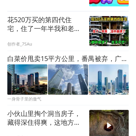
花520万买的第四代住
宅，住了一年半我和老公
崩溃了，心都碎
创作者_7SAu
白菜价甩卖15平方公里，番禺被弃，广州绕60公里南沙
一身骨子里的傲气
小伙山里掏个洞当房子，
藏得深住得爽，这地方真
巴适