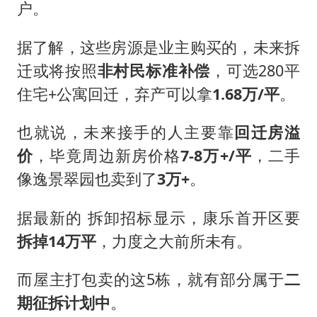
户。
据了解，这些房源是业主购买的，未来拆
迁或将按照
非村民
标准
补偿
，可选280平
住宅+公寓回迁，弃产可以拿
1.68万/平
。
也就说，未来接手的人主要靠
回迁房溢
价
，毕竟周边新房价格
7-8万+/平
，二手
像逸景翠园也卖到了
3万+
。
据最新的 拆卸招标显示，康乐首开区要
拆掉14万平
，力度之大前所未有。
而屋主打包卖的这5栋，就有部分属于
二
期征拆计划中
。