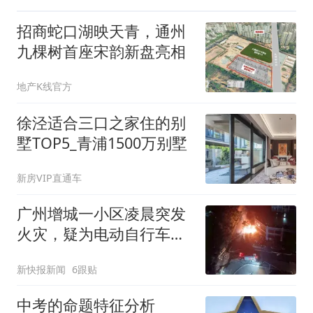
招商蛇口湖映天青，通州
九棵树首座宋韵新盘亮相
地产K线官方
徐泾适合三口之家住的别
墅TOP5_青浦1500万别墅
新房VIP直通车
广州增城一小区凌晨突发
火灾，疑为电动自行车自
燃
新快报新闻
6跟贴
中考的命题特征分析