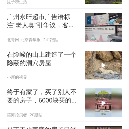
提子唠生活
广州永旺超市广告语标
注“老人臭”引争议，客服
回应
北青网-北京青年报
241跟贴
在险峻的山上建造了一个
隐蔽的洞穴房屋
小新的视界
终于有家了，买了别人不
要的房子，6000块买的还
送二亩地！
笑海拾贝者
20跟贴