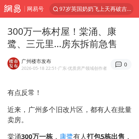
网易号
97岁英国奶奶飞上天再破吉尼斯纪录
27岁女子组织卖淫集团被悬赏通缉
300万一栋村屋！棠涌、康
泰国校园枪击案死亡人数升至7人
鹭、三元里...房东拆前急售
泸溪河：桃酥吃出金属牙冠视频不实
美国将对多晶硅衍生品加征15%关税
广州楼市发布
0
改名后的“青海拉面”店
2026-05-18 22:51
·广东
·优质房产领域创作者
女子开一天一夜空调后二氧化碳中毒
有点反常！
泰高官回应中国人在泰遭歧视：全面调查
河南某医院2.33亿工程串标案细节披露
近来，广州多个旧改片区，都有人在批量
公司“上四休三”但要降薪1000元
卖房。
台风灿鸿未来对中国无影响
棠涌
300万一栋
，
康鹭
有人
打包5栋出售
，