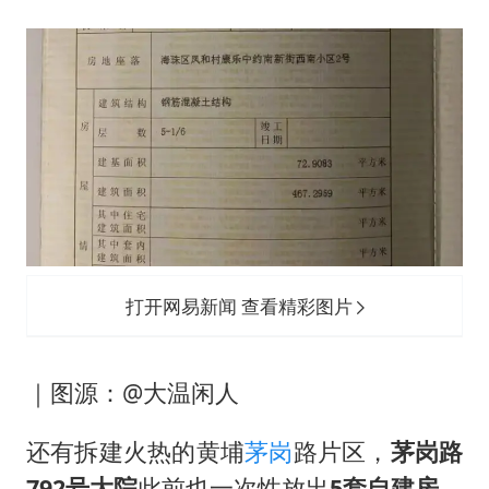
打开网易新闻 查看精彩图片
｜图源：@大温闲人
还有拆建火热的黄埔
茅岗
路片区，
茅岗
路
79
2号大院
此前也一次性放出
5套自建房
。