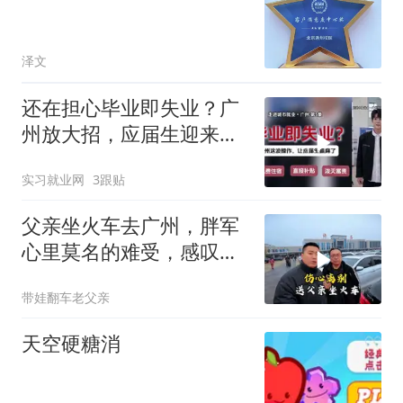
泽文
还在担心毕业即失业？广
州放大招，应届生迎来重
大利好！
实习就业网
3跟贴
父亲坐火车去广州，胖军
心里莫名的难受，感叹对
不起老人家
带娃翻车老父亲
天空硬糖消