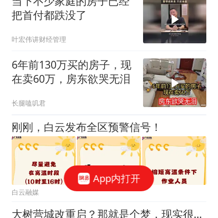
当下不少家庭的房子已经
把首付都跌没了
叶宏伟讲财经管理
6年前130万买的房子，现
在卖60万，房东欲哭无泪
长腿嗑叽君
刚刚，白云发布全区预警信号！
App内打开
白云融媒
大树营城改重启？那就是个梦，现实很扎心