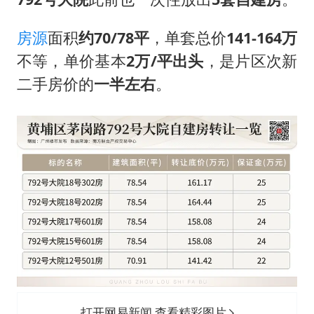
房源
面积
约70/78平
，单套总价
141-164万
不等，单价基本
2万/平
出头
，是片区次新
二手房价的
一半左右
。
打开网易新闻 查看精彩图片