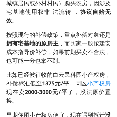
城镇居民或外村村民）购买农房，因涉及
宅基地使用权非 法流转 ，
协议自始无
效
。
按照现行的补偿政策，重点补偿对象还是
拥有宅基地的原房主
，而买家一般按建安
成本指导价补偿，如果前期买卖不合法，
也可能一分也拿不到。
比如已经被征收的白云民科园小产权房，
补偿标准低至
1375元/平
。同区
小产权房
现在卖
2000-3000元/平
了，没法原价置
换。
早期你图小产权房便宜，现在遇到拆迁
没