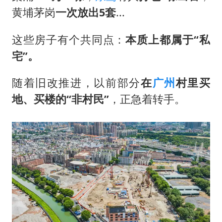
美媒称美国想用战术核武器对抗中俄
黄埔茅岗
一次放出5套
...
985博士后被曝在妻子孕期出轨后续
这些房子有个共同点：
本质上都属于“私
“空调24小时开着更省电”不实
宅”。
如何把百年大党建设得更加坚强有力？
随着旧改推进，以前部分
在
广州
村
里买
地、买楼的“非村民”
，正急着转手。