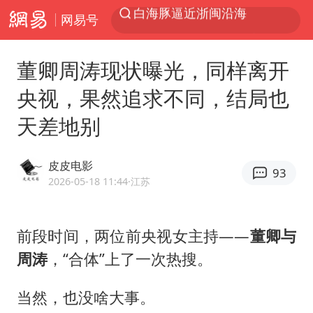
网易号
跨界融合拉长夏日经济消费链条
上海轨交全网络地面高架区段限速运行
董卿周涛现状曝光，同样离开
拜登前列腺癌恶化
央视，果然追求不同，结局也
四川宜宾5.5级地震后余震为何不断
天差地别
“伊斯兰版北约”出现
2026年7月份居民消费价格同比上涨0.5%
皮皮电影
93
台铃电动车仅骑一年就断电趴窝
2026-05-18 11:44
·江苏
浙江海域将现5到8米巨浪到狂浪
上海中心城区暴雨预警由橙变红
前段时间，两位前央视女主持——
董卿与
周涛
，“合体”上了一次热搜。
以军士兵把枪口对准中国记者
白海豚在海上打了个结
当然，也没啥大事。