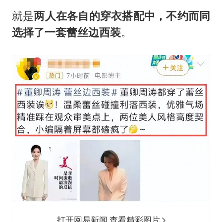
方桃子代言广告视频已下架
就是
两人在各自的穿衣搭配中，不约而同
外国游客的“中国游三件套”火了
选择了一套蕾丝边西装
。
上海大部迎大暴雨
一周大涨超7% 金价为何突然上涨
WTT横滨冠军赛女单四强国乒占三席
谢霆锋演唱会隔空祝王菲生日快乐
构建更高水平的全民健身公共服务体系
打开网易新闻 查看精彩图片