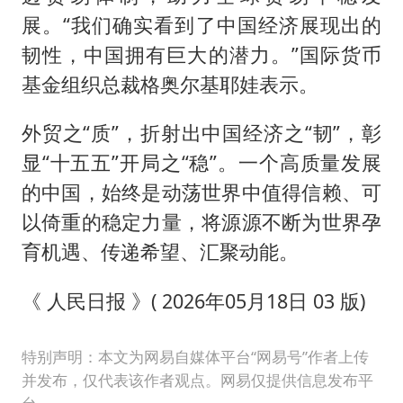
展。“我们确实看到了中国经济展现出的
韧性，中国拥有巨大的潜力。”国际货币
基金组织总裁格奥尔基耶娃表示。
外贸之“质”，折射出中国经济之“韧”，彰
显“十五五”开局之“稳”。一个高质量发展
的中国，始终是动荡世界中值得信赖、可
以倚重的稳定力量，将源源不断为世界孕
育机遇、传递希望、汇聚动能。
《 人民日报 》( 2026年05月18日 03 版)
特别声明：本文为网易自媒体平台“网易号”作者上传
并发布，仅代表该作者观点。网易仅提供信息发布平