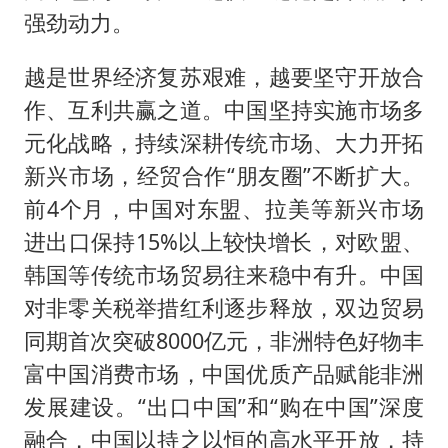
强劲动力。
越是世界经济复苏艰难，越要坚守开放合
作、互利共赢之道。中国坚持实施市场多
元化战略，持续深耕传统市场、大力开拓
新兴市场，经贸合作“朋友圈”不断扩大。
前4个月，中国对东盟、拉美等新兴市场
进出口保持15%以上较快增长，对欧盟、
韩国等传统市场贸易往来稳中有升。中国
对非零关税举措红利逐步释放，双边贸易
同期首次突破8000亿元，非洲特色好物丰
富中国消费市场，中国优质产品赋能非洲
发展建设。“出口中国”和“购在中国”深度
融合，中国以持之以恒的高水平开放，持