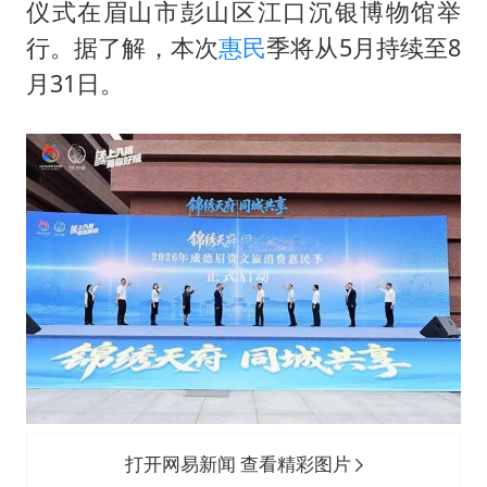
包文婧：二胎很难一碗水端平
仪式在眉山市彭山区江口沉银博物馆举
浙江台州《告全体市民书》
行。据了解，本次
惠民
季将从5月持续至8
月31日。
香港宏福苑火灾或由烟头引起
黄金创今年来最大单周涨幅
郑丽文：台湾从来没有“独立”过
网传《披荆斩棘2026》名单
人民的健康、体质、幸福一脉相承
打开网易新闻 查看精彩图片