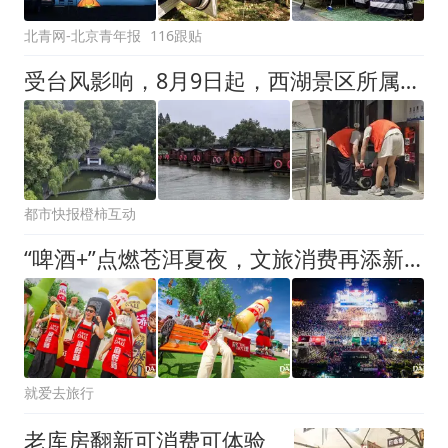
北青网-北京青年报
116跟贴
受台风影响，8月9日起，西湖景区所属各公园景点、博物馆(纪念馆)临时关闭，西湖游船、环湖观光电瓶车暂停运营，西湖音乐喷泉暂停喷放
都市快报橙柿互动
“啤酒+”点燃苍洱夏夜，文旅消费再添新活力！2026大理啤酒嘉年华圆满收官
就爱去旅行
老库房翻新可消费可体验