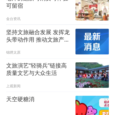
可留宿
金台资讯
坚持文旅融合发展 发挥龙
头带动作用 推动文旅产业
向支柱产业、民生产业、
锦绣太原
幸福产业迈进
文旅演艺“轻骑兵”链接高
质量文艺与大众生活
上观新闻
天空硬糖消