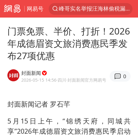
网易号
解锁各地夏日限定体验
富婆带资进组给自己硬加60多场吻戏
门票免票、半价、打折！2026
酒店回应车内过夜被收150元
年成德眉资文旅消费惠民季发
名创优品一次性内裤 颜面尽失
布27项优惠
“六爷”挂一颗出场
金饰克价一夜涨回1300元
封面新闻
0
白海豚将正面袭击贯穿浙江
2026-05-15 14:56
·四川
·封面新闻官方网易号
视频丨中国东方电气集团原党组副书记、董事宋致远被查
梁家辉：到内地拍戏不是北上是回归
封面新闻记者 罗石芊
牛津大学一纸声明甩不了锅
5月15日上午，“锦绣天府，同城共
女主硬加吻戏短剧已下架
享”2026年成德眉资文旅消费惠民季启动