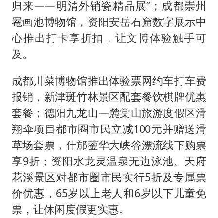
归来——明清外销瓷精品展”；成都崇州
罨画池博物馆，资阳安岳石窟数字展示中
心推出打卡享折扣，让文博体验触手可
及。
成都川菜博物馆推出体验票网约车打车费
报销，新津斑竹林景区配套餐饮棋牌优惠
套餐；德阳九龙山—麓棠山旅游度假区滑
翔伞项目都市圈市民立减100元并赠送滑
草场套票，什邡蓥华大峡谷漂流线下购票
享9折；资阳水龙灵温泉无边泳池、天府
花溪景区对都市圈市民实行5折及专属票
价优惠，65岁以上老人和6岁以下儿童免
票，让休闲度假更实惠。