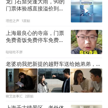
龙门石窟突逢大雨，90的
门票体验感直接溢价到
900！
理想之声
1跟贴
上海最良心的寺庙，门票
免费斋饭免费停车免费，
庙里吃饭特别香
哒哒吃不胖
老婆劝我把新提的越野车送给她弟弟，我没反对，转头就把车半价卖给了她最讨厌的闺蜜，她站在原地，半天没说出话来
晓艾故事汇
2跟贴
上海千古情景区，老外体