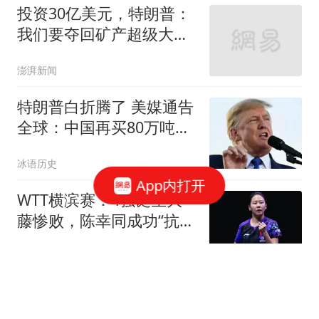
投资30亿美元，特朗普：
我们要夺回矿产超级大国
地位
澎湃新闻
特朗普白折腾了 美媒通告
全球：中国再买80万吨大
豆
冰语历史
App内打开
WTT横滨赛：4强诞生大
藤惨败，陈幸同成功“抗
日”，蒯曼大战早田
十级搞笑选手
世界第1萨巴伦卡回击美
网球衣差评：被嘲渔网装