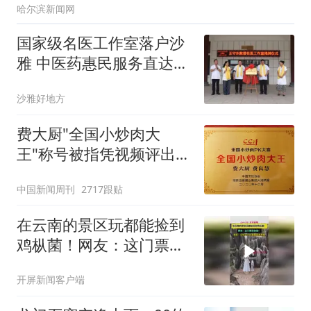
哈尔滨新闻网
国家级名医工作室落户沙
雅 中医药惠民服务直达基
层
沙雅好地方
费大厨"全国小炒肉大
王"称号被指凭视频评出
官方回应
中国新闻周刊
2717跟贴
在云南的景区玩都能捡到
鸡枞菌！网友：这门票买
得值！景区：记住这个位
开屏新闻客户端
置明年再来哦