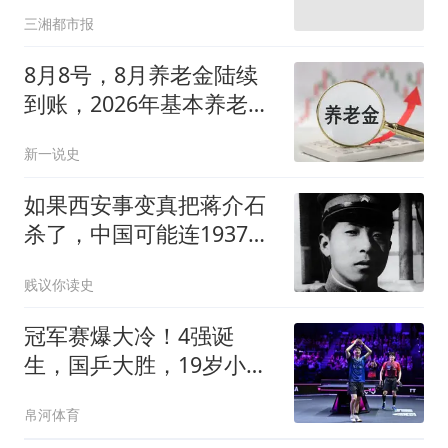
真相
三湘都市报
8月8号，8月养老金陆续
到账，2026年基本养老金
还有可能上涨吗？
新一说史
如果西安事变真把蒋介石
杀了，中国可能连1937年
都扛不过去
贱议你读史
冠军赛爆大冷！4强诞
生，国乒大胜，19岁小将
决赛，松岛惊天逆转
帛河体育