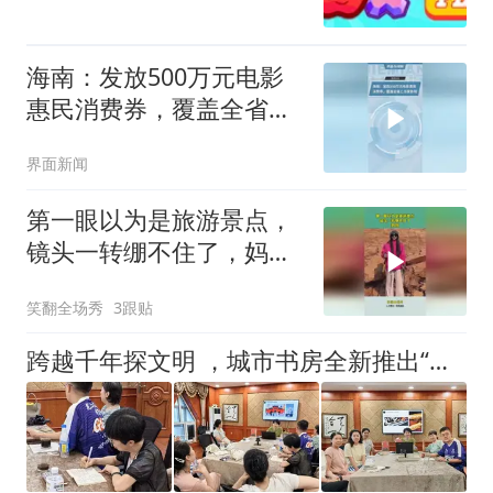
海南：发放500万元电影
惠民消费券，覆盖全省上
百家影院
界面新闻
第一眼以为是旅游景点，
镜头一转绷不住了，妈
妈：快下来吧饭熟了
笑翻全场秀
3跟贴
跨越千年探文明 ，城市书房全新推出“走进博物馆”系列活动