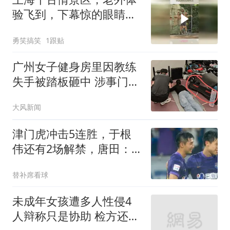
验飞到，下幕惊的眼睛合
不上
勇笑搞笑
1跟贴
广州女子健身房里因教练
失手被踏板砸中 涉事门店
回应
大风新闻
津门虎冲击5连胜，于根
伟还有2场解禁，唐田：
泰山是豪门，不是青训俱
替补席看球
乐部
未成年女孩遭多人性侵4
人辩称只是协助 检方还原