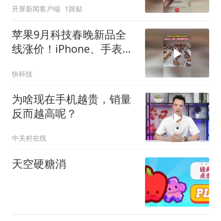
开屏新闻客户端
1跟贴
都好吃，现开启全网征名
（来源
苹果9月科技春晚新品全
线涨价！iPhone、手表、
耳机全都撑不住了
快科技
为啥现在手机越贵，销量
反而越高呢？
中关村在线
天空硬糖消