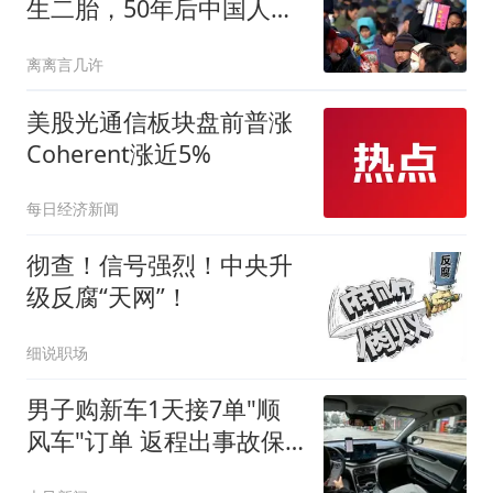
生二胎，50年后中国人口
会变到5.8亿人
离离言几许
美股光通信板块盘前普涨
Coherent涨近5%
每日经济新闻
彻查！信号强烈！中央升
级反腐“天网”！
细说职场
男子购新车1天接7单"顺
风车"订单 返程出事故保
险拒赔