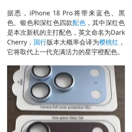
改名后的“青海拉面”店
命案逃犯躲进深山21年活得像野人
据悉，iPhone 18 Pro将带来蓝色、黑
色、银色和深红色四款
配色
，其中深红色
广岛核爆81周年央视播《奥本海默》
是本次新机的主打配色，英文命名为Dark
全球百万人“花钱干农活”
Cherry，
国行
版本大概率会译为
樱桃红
，
DeepSeek投资宇树科技意味什么
它将取代上一代充满活力的星宇橙配色。
东方之约 相约未来