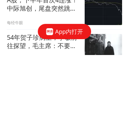
中际旭创，尾盘突然跳
水，发生了什么？
每经牛眼
App内打开
54年贺子珍病重，李敏前
往探望，毛主席：不要说
她是因为什么病的
史看人生
美财长曾做空日元如今要
救 还想拉人民币下水
澎湃新闻
双胞胎同考673分被哈工
大同专业录取:想为国家发