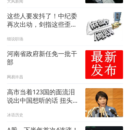
大风新闻
这些人要发抖了！中纪委
再次出动，剑指这些歪风
和腐败问题！
细说职场
河南省政府新任免一批干
部
网易许昌
高市当着123国的面流泪
说出中国想听的话 扭头就
翻脸
冰语历史
A股，下半年首次4连涨！