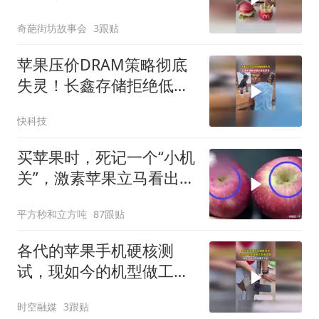
望女儿能吃得健康！！！
奇葩街坊故事会
3跟贴
苹果压价DRAM策略彻底
失灵！长鑫存储拒绝低价
供货要求
快科技
买苹果时，死记一个“小机
关”，激素苹果立马看出，
告知家人
平方秒和立方吨
87跟贴
各代的苹果手机硬核测
试，现如今的机型做工愈
发坚固
时空融媒
3跟贴