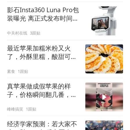
影石Insta360 Luna Pro包
装曝光 离正式发布时间不
远了
中关村在线
3跟贴
最近苹果加糯米粉又火
了，外酥里糯，酸甜可
口，吃一次就念念不忘
素食
1跟贴
真苹果做成假苹果的样
子，价格瞬间翻几番，吃
的就是个造型！
峰峰搞笑
1跟贴
经济学家预测：若大家不