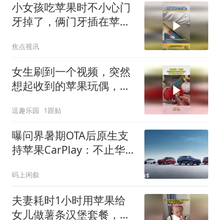
小女孩吃苹果时不小心门
牙掉了，俩门牙插在苹果
上把一家人笑翻了
焦点视讯
女生刷到一个视频，突然
想起收到的苹果玩偶，打
开后肠子都悔青了
逗趣乐园
1跟贴
曝问界暑期OTA后原生支
持苹果CarPlay：不止华
为乾崑智驾ADS 5
码上闲叙
夫妻耗时1小时用苹果给
女儿做薯条汉堡套餐，希