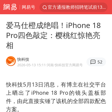
网易号
官方通报教师招聘笔试前13名被淘汰
河南撤回“领导带薪错峰休假”通知
爱马仕橙成绝唱！iPhone 18
泰国枪击案凶手先杀祖父母后行凶
Pro四色敲定：樱桃红惊艳亮
台风“白海豚”体型变大！环流面积接近13个浙江那么大
相
泰国校园枪击案死亡人数升至7人
东航新规：提前14天可免费退改签
快科技
52
国防部：坚决反制任何闹海挑衅图谋
2026-05-13 15:11
·河南
·快科技官方网易号
四川宜宾地震网友称睡觉被摇醒
曝美拒绝乌增购“爱国者”导弹请求
快科技5月13日消息，有博主在社交平台
上晒出了iPhone 18 Pro的镜头盖板部
陕西省委书记赶赴柞水县杏坪镇
件，由此直接实锤了该机的全部四款配色
女孩摆摊卖菌子时收到北大通知书
方案。