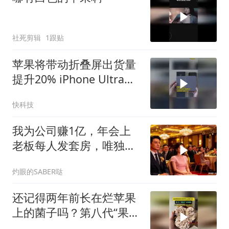
社死剪辑
1跟贴
苹果将带动折叠屏出货量
提升20% iPhone Ultra备
货量达1000万台
快科技
我为公司赚1亿，年会上
老板每人发套房，唯独给
我一箱苹果，晚上
灼眼的SABER哒
还记得两年前长在烂苹果
上的菌子吗？第八代“果菌
王”正式面世！凉拌、炒菜