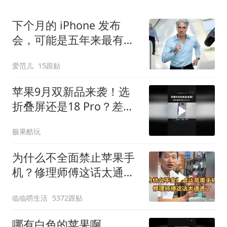
下个月的 iPhone 发布
会，可能是五年来最有
「活人感」的一次
爱范儿
15跟贴
苹果9月双新品来袭！选
折叠屏还是18 Pro？差距
不止价格
极果酷玩
为什么不全面禁止苹果手
机？修理师傅这话太通透
了
临临唠生活
5372跟贴
哪有白色的苹果啊