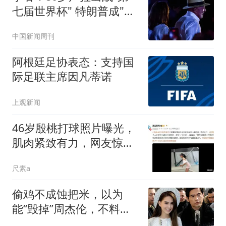
七届世界杯" 特朗普成"场
外对手"
中国新闻周刊
阿根廷足协表态：支持国
际足联主席因凡蒂诺
上观新闻
46岁殷桃打球照片曝光，
肌肉紧致有力，网友惊赞
满40减20
尺素a
偷鸡不成蚀把米，以为
能“毁掉”周杰伦，不料自
己先被扒个底朝天