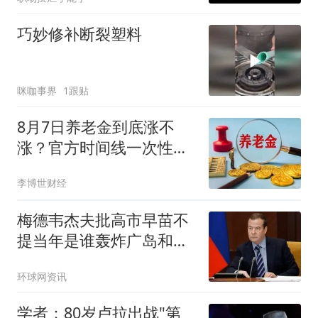
巧妙修补断裂塑料
咪咖事界
1跟贴
8月7日养老金到底涨不
涨？官方时间线一次性讲
清楚
李博世财经
梅德韦杰夫批高市早苗不
提当年是谁轰炸广岛和长
崎：真是耻辱
环球网资讯
学者：80岁卢拉出战"第