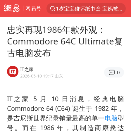
网易号
以“新”破局 首发经济点亮城市消费活力
Meta被判支付5.67亿美元
忠实再现1986年款外观：
47岁妈妈突然产女 26岁女儿：很震惊
Commodore 64C Ultimate复
阿根廷足协发文力挺因凡蒂诺
古电脑发布
中国稀土盘中涨停
A股开盘：民爆、CPO等概念走强
IT之家
0
日本广岛民众举行游行反对政府行径
2026-05-10 19:17
·山东
21楼高空抛物嫌疑人被拘留
日韩股市高开跳水 SK海力士下挫转跌
IT之家 5 月 10 日消息，经典电脑
Commodore 64 (C64) 诞生于 1982 年，
台风白海豚最新路径研判来了
是吉尼斯世界纪录销量最高的单一
电脑
型
OpenAI为免费用户升级GPT-5.6 Luna
号。而在 1986 年，其制造商康懋达