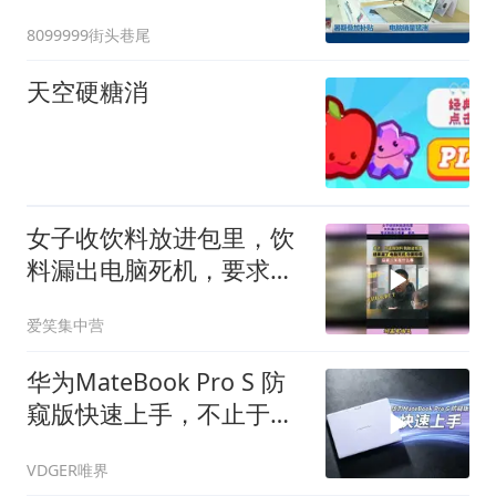
8099999街头巷尾
天空硬糖消
女子收饮料放进包里，饮
料漏出电脑死机，要求赔
偿没商量 副本
爱笑集中营
华为MateBook Pro S 防
窥版快速上手，不止于轻
薄！
VDGER唯界