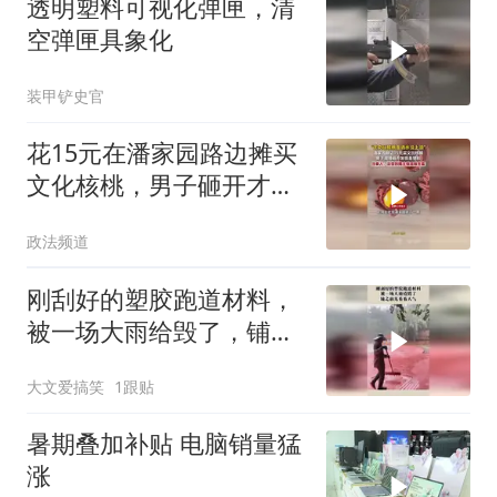
透明塑料可视化弹匣，清
空弹匣具象化
装甲铲史官
花15元在潘家园路边摊买
文化核桃，男子砸开才发
现是塑料：太坑了
政法频道
刚刮好的塑胶跑道材料，
被一场大雨给毁了，铺之
前先看看天气！
大文爱搞笑
1跟贴
暑期叠加补贴 电脑销量猛
涨