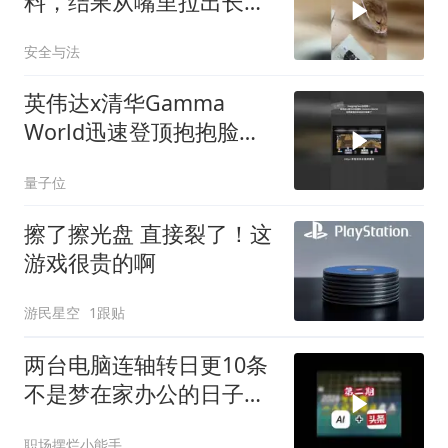
料，结果从嘴里拉出长长
得一条，网友：这下又省
安全与法
了五千块
英伟达x清华Gamma
World迅速登顶抱抱脸多
智能体世界模型γ-World
量子位
擦了擦光盘 直接裂了！这
游戏很贵的啊
游民星空
1跟贴
两台电脑连轴转日更10条
不是梦在家办公的日子充
实又自由
职场摆烂小能手