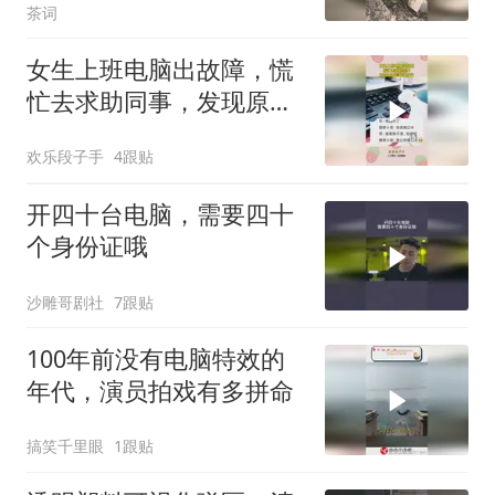
茶词
女生上班电脑出故障，慌
忙去求助同事，发现原因
后瞬间红温！
欢乐段子手
4跟贴
开四十台电脑，需要四十
个身份证哦
沙雕哥剧社
7跟贴
100年前没有电脑特效的
年代，演员拍戏有多拼命
搞笑千里眼
1跟贴