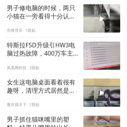
男子修电脑的时候，两只
小猫在一旁看得十分认
真，网友：收获学徒两名
先锋音乐
1跟贴
特斯拉FSD升级引HW3电
脑过热故障，400万车主
存隐患
凤凰网科技
2跟贴
女生这电脑桌面看着很有
趣呀，清理方式居然是这
样的
重庆观天下
1跟贴
男子抓住猫咪嘴里的塑