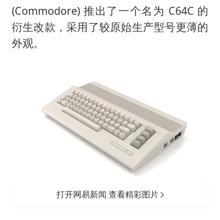
粉笔发布“自曝式”公开信
(Commodore) 推出了一个名为 C64C 的
女子利用漏洞0元薅走3000多件家电
衍生改款，采用了较原始生产型号更薄的
深圳地面沉降致车辆损坏系谣言
外观。
我国编制完成新版全月地质图
现代版摸金校尉落网查获400多枚古币
毛宁转发梯田音乐会视频海外网友赞叹
奋进开新局 实干挑大梁
打开网易新闻 查看精彩图片