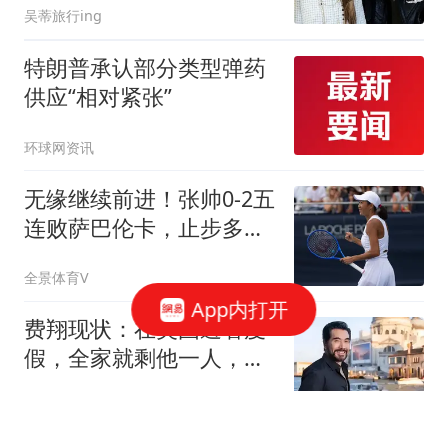
吴蒂旅行ing
特朗普承认部分类型弹药
供应“相对紧张”
环球网资讯
无缘继续前进！张帅0-2五
连败萨巴伦卡，止步多伦
多站第3轮
全景体育V
App内打开
费翔现状：在英国避暑度
假，全家就剩他一人，和
宠物猫相依为命
早起的鸟儿有饭吃