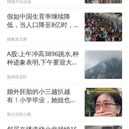
情感大头说说
假如中国生育率继续降
低，当人口降至8亿时，
日子会更舒服吗？
抽象派大师
A股:上午冲高3896跳水,种
种迹象表明,下午要迎大级
别震荡调整吗?
股侠指北针
婚外胚胎的小三越扒越
有！小学毕业，她姐也傍
大款，父母引以为傲
热心市民小黄