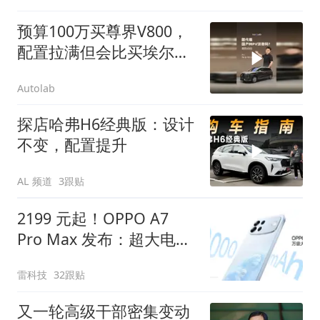
预算100万买尊界V800，
配置拉满但会比买埃尔法
更有面子吗？
Autolab
探店哈弗H6经典版：设计
不变，配置提升
AL 频道
3跟贴
2199 元起！OPPO A7
Pro Max 发布：超大电
池，超长寿命
雷科技
32跟贴
又一轮高级干部密集变动