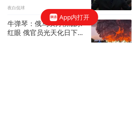
阵容
夜白侃球
App内打开
牛弹琴：俄乌双方彻底杀
红眼 俄官员光天化日下被
暗杀
现代快报
每天挣1个亿，全球最成
功！京沪高铁的最大赢家
不是北京上海
铭记历史呀
阿森纳7500万英镑+4年合
同签吉马良斯达协议！传
维尼修斯接近续约
足球侦探