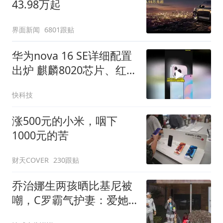
43.98万起
界面新闻
6801跟贴
华为nova 16 SE详细配置
出炉 麒麟8020芯片、红枫
影像 支持5A速度
快科技
涨500元的小米，咽下
1000元的苦
财天COVER
230跟贴
乔治娜生两孩晒比基尼被
嘲，C罗霸气护妻：爱她
不是爱身材