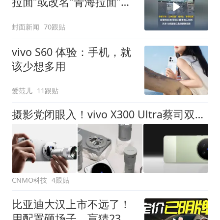
拉面”或改名“青海拉面”，
经营约40年，实际上是青
封面新闻
70跟贴
海人开的，天津72家面馆
已集体更换招牌
vivo S60 体验：手机，就
该少想多用
爱范儿
11跟贴
摄影党闭眼入！vivo X300 Ultra蔡司双2亿独一份
CNMO科技
4跟贴
比亚迪大汉上市不远了！
用配置砸场子，盲猜23万