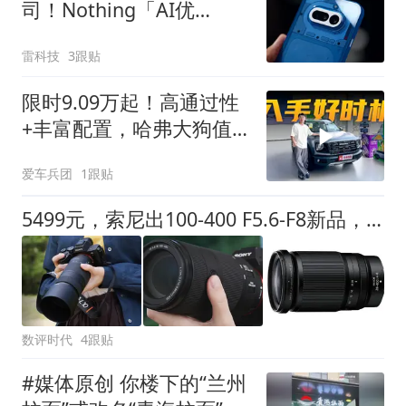
司！Nothing「AI优
先」、vivo重启AI眼镜
雷科技
3跟贴
限时9.09万起！高通过性
+丰富配置，哈弗大狗值
得买吗？
爱车兵团
1跟贴
5499元，索尼出100-400 F5.6-F8新品，和尼康28-400的长焦端比如何
数评时代
4跟贴
#媒体原创 你楼下的“兰州