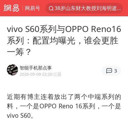
网易号
38岁山东财大教授刘海明逝世
被泰航拒载中国乘客：免费改签没兑现
vivo S60系列与OPPO Reno16
陕西柞水遭遇暴雨五千余户群众转移
系列：配置均曝光，谁会更胜
银行午休1.5小时 留个窗口行不行
一筹？
台风白海豚或在华东沿海登陆
弹药库存告急 美军补货难
智能手机那点事
3
沙特否认与胡塞武装举行会谈
2026-05-09 22:20
·江苏
如何把百年大党建设得更加坚强有力
香港殿堂级填词人黎彼得因病离世 终年76岁
近期有博主连着放出了两个中端系列的
料，一个是OPPO Reno 16系列，一个是
李亚鹏向地铁吐血女孩捐99999元
vivo S60。
FIFA官方支持因凡蒂诺