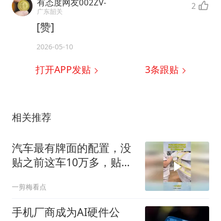
有态度网友002ZV-
2
广东韶关
[赞]
2026-05-10
打开APP发贴
3
条跟贴
相关推荐
汽车最有牌面的配置，没
贴之前这车10万多，贴上
价格翻3倍！
一剪梅看点
手机厂商成为AI硬件公