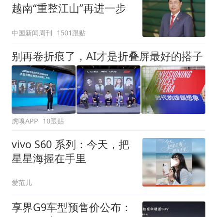
越南“重整江山”再进一步
中国新闻周刊
1501跟贴
别再卷折痕了，AI才是折叠屏最好的搭子
虎嗅APP
10跟贴
vivo S60 系列：今天，把
星星海握在手里
爱范儿
享界G9车型预售价公布：