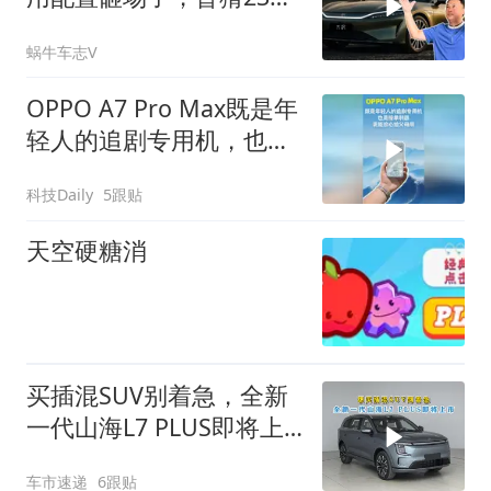
起步能热销？
蜗牛车志V
OPPO A7 Pro Max既是年
轻人的追剧专用机，也是
接单利器，更能放心给父
科技Daily
5跟贴
母用
天空硬糖消
买插混SUV别着急，全新
一代山海L7 PLUS即将上
市，配置动力全升级
车市速递
6跟贴