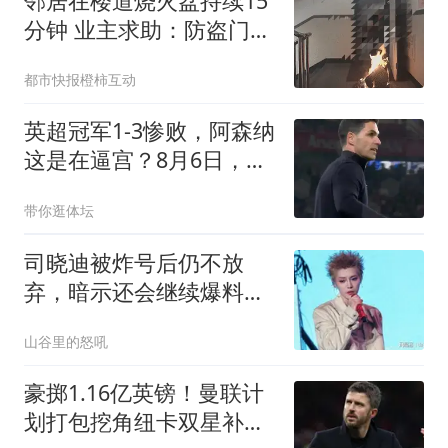
邻居在楼道烧火盆持续15
分钟 业主求助：防盗门都
烫手
都市快报橙柿互动
英超冠军1-3惨败，阿森纳
这是在逼宫？8月6日，一
场本该用来磨合阵容的友
带你逛体坛
谊赛，硬生生踢出了“公开
处刑”的味道
司晓迪被炸号后仍不放
弃，暗示还会继续爆料，
关晓彤还是太清醒
山谷里的怒吼
豪掷1.16亿英镑！曼联计
划打包挖角纽卡双星补强