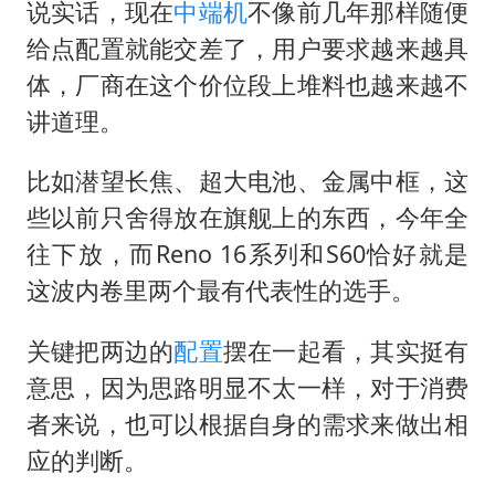
41岁女子为鼓励女儿考上985研究生
说实话，现在
中端机
不像前几年那样随便
乘客脱鞋散发异味 司机提醒反被怼
给点配置就能交差了，用户要求越来越具
体，厂商在这个价位段上堆料也越来越不
日本籍女网红在韩直播时自杀身亡
讲道理。
恩比德变瘦引热议
总书记关心百姓身边这些民生大事
比如潜望长焦、超大电池、金属中框，这
些以前只舍得放在旗舰上的东西，今年全
往下放，而Reno 16系列和S60恰好就是
这波内卷里两个最有代表性的选手。
关键把两边的
配置
摆在一起看，其实挺有
意思，因为思路明显不太一样，对于消费
者来说，也可以根据自身的需求来做出相
应的判断。