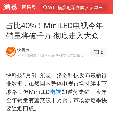
网易号
WTT横滨冠军赛国乒女单三将晋级四强
光影经济撬动暑期消费新蓝海
占比40%！MiniLED电视今年
陈思诚零点晒照为佟丽娅庆生
销量将破千万 彻底走入大众
郑丽文：台湾从来没有“独立”过
商场现钱学森巨幅海报 负责人回应
快科技
0
几元成本的AI广告导致千万市值蒸发
2026-05-09 17:37
·河南
·快科技官方网易号
情侣在平潭拍日出时坠崖致一死一伤
快科技5月9日消息，洛图科技发布最新行
老挝国会主席赛宋蓬逝世
业数据，虽然国内整体电视市场持续走下
购飞机票7分钟后退票被扣2022元
坡路，但MiniLED
电视
却逆势走红，今年
白海豚将正面袭击贯穿浙江
全年销量有望突破千万台，市场渗透率快
酒店回应车内过夜被收150元
要逼近四成。