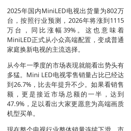
酒店花洒现排泄物住客索赔遭拒
2025年国内MiniLED电视出货量为802万
杭州全市有序停课
台，按照行业预测，2026年将涨到1115
夏日经济乘“热”而上 消费市场向“新”而行
万台，同比涨幅39%。这也意味着
36岁男演员成景区NPC后人气爆棚
MiniLED正式从小众高端配置，变成普通
新疆优化调整景区内自驾服务费
家庭换新电视的主流选择。
检测列车撞人致11死2伤 涉事单位被罚
从今年一季度的市场表现就能看出势头有
宇树王兴兴被问了360多个问题
多猛。Mini LED电视零售销量占比已经达
乐享全民健身 共筑健康中国
到26.7%，比去年提升不少。如果看销售
额，更是接近市场总额的一半，达到
47.9%，足以看出大家更愿意为高端画质
机型买单。
现在整个电视行业整体销量连续下滑，市