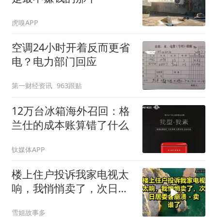
虎嗅APP
空调24小时开着反而更省
电？电力部门回应
第一财经资讯
963跟贴
12万台冰箱海外召回：格
兰仕的成本账算错了什么
钛媒体APP
楼上住户投诉我家电视太
响，我悄悄卖了，次日居
委会崩溃 - 卖谁了？
雪姐故事多