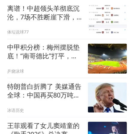
离谱！中超领头羊彻底沉
沦，7场不胜断崖下滑，
躺冠却暗藏大隐患
体坛说球77
中甲积分榜：梅州摆脱垫
底！“南哥德比”打平，定
南近12轮首胜
乒烧泳球
特朗普白折腾了 美媒通告
全球：中国再买80万吨大
豆
冰语历史
王菲观看了女儿窦靖童的