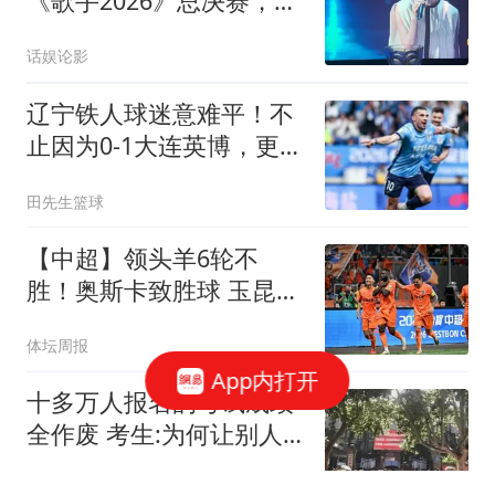
《歌手2026》总决赛，第
五名，就这样
话娱论影
辽宁铁人球迷意难平！不
止因为0-1大连英博，更多
在于以下五点！
田先生篮球
【中超】领头羊6轮不
胜！奥斯卡致胜球 玉昆1
比0蓉城
体坛周报
App内打开
十多万人报名的考试成绩
全作废 考生:为何让别人
买单
中国新闻周刊