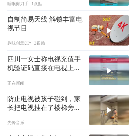
睡眠剪刀手
1跟贴
自制简易天线 解锁丰富电
视节目
趣味创意DIY
3跟贴
四川一女士称电视充值手
机验证码直接在电视上弹
出
正在新闻
防止电视被孩子碰到，家
长把电视挂在了楼梯旁的
墙上，网友：这电视怎么
先锋音乐
安上去的