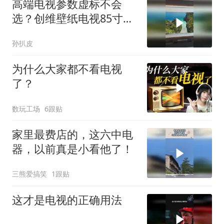
高端电视参数虚标不会
选？创维壁纸电视85寸
Q8H才是真实力派
孙扒皮
为什么大家都不看电视
了？
数玩工场
6跟贴
家里最费店的，这六中电
器，以前真是小看他了！
三熊爱搞笑
1跟贴
这才是电视的正确用法