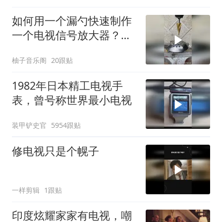
如何用一个漏勺快速制作
一个电视信号放大器？看
看惊人效果吧！
柚子音乐阁
20跟贴
1982年日本精工电视手
表，曾号称世界最小电视
装甲铲史官
5954跟贴
修电视只是个幌子
一样剪辑
1跟贴
印度炫耀家家有电视，嘲