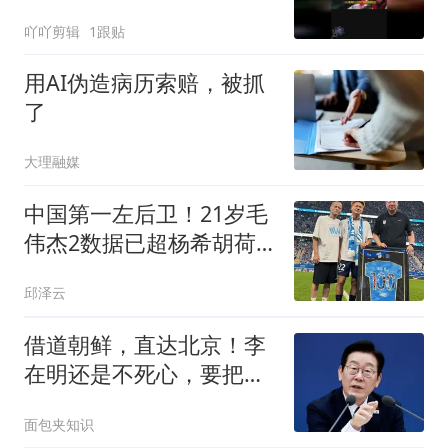
吖吖剪辑
1跟贴
用AI伪造病历索赔，被抓
了
大理融媒
中国第一左后卫！21岁毛
伟杰2数据已超杨希胡荷
韬：想去留洋
邱泽云
借道朝鲜，直达北京！李
在明还是不死心，要把中
韩高铁串成一条线
面包夹知识