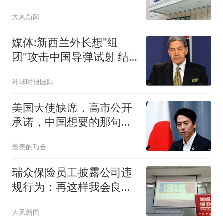
冲击
大风新闻
媒体:新西兰外长想"组
团"攻击中国导弹试射 结
果被打脸
环球时报国际
美国大使缺席，高市公开
承诺，中国想要的那句
话，日本终于说出口
最美的巧合
瑞众保险员工披露公司违
规行为：再这样我会良心
不安
大风新闻