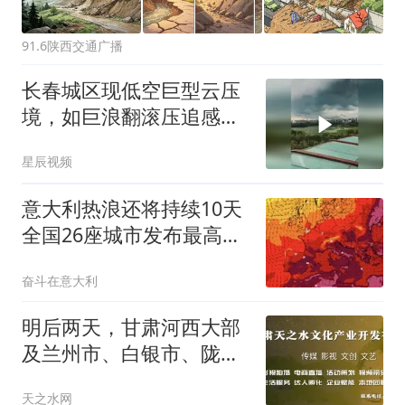
91.6陕西交通广播
长春城区现低空巨型云压
境，如巨浪翻滚压追感十
足
星辰视频
意大利热浪还将持续10天
全国26座城市发布最高级
别高温警报
奋斗在意大利
明后两天，甘肃河西大部
及兰州市、白银市、陇南
市三市局部地方有35℃以
天之水网