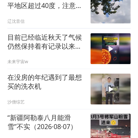
平地区超过40度，注意防
暑降温
辽沈音信
目前已经临近秋天了气候
仍然保持着有记录以来最
热的状态！
未来宇宙w
在没房的年纪遇到了最想
买的洗衣机
沙僧综艺
“新疆阿勒泰八月能滑
雪”不实（2026·08·07）