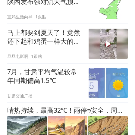
陕西发布强对流天气预
报，全省雨停时间→
宝鸡生活向导
1跟贴
马上都要到夏天了！竟然
还下起和鸡蛋一样大的冰
雹！
旦旦电影啊
1跟贴
7月，甘肃平均气温较常
年同期偏高1.5℃
甘肃交通广播
晴热持续，最高32℃！雨停≠安全，周末非必要不进山！