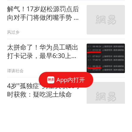
解气！17岁赵松源罚点后
向对手门将做闭嘴手势 此
前失点后被其挑衅
风过乡
太拼命了！华为员工晒出
打卡记录，最早6:30上
班，最晚次日01:03下班，
谭谈社会
一周无休！网友：工资到
App内打开
位，公司就是家
4岁"孤独症"男童失联80小
时获救：疑吃泥土续命
看看新闻Knews
徐美东任上海市东方医院