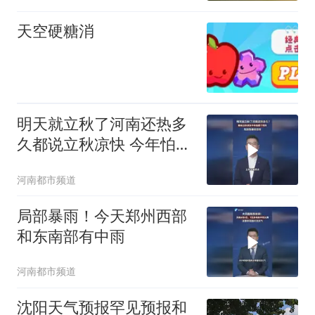
上高温天气，其中酒泉市
西部有38℃以上高温天气
天空硬糖消
明天就立秋了河南还热多
久都说立秋凉快 今年怕是
个例外，先别急着收凉席
河南都市频道
局部暴雨！今天郑州西部
和东南部有中雨
河南都市频道
沈阳天气预报罕见预报和