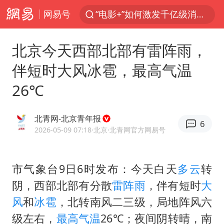
网易号
“电影+”如何激发千亿级消费新活力？
全球首个长时储能一体化产业园量产
北京今天西部北部有雷阵雨，
中国女篮70-67险胜尼日利亚女篮
伴短时大风冰雹，最高气温
台风白海豚已进入24小时警戒线
26℃
四川宜宾高县4.9级地震致1死
上海：台风白海豚或将带来龙卷风
北青网-北京青年报
6
秋天的第一杯奶茶到底有多火
2026-05-09 07:18
·北京
·北青网官方网易号
38岁演员求职万岁山NPC成功
国乒男单横滨冠军赛全军覆没
市气象台9日6时发布：今天白天
多云
转
阴，西部北部有分散
雷阵雨
，伴有短时
大
胡彦斌获《歌手2026》歌王
风
和
冰雹
，北转南风二三级，局地阵风六
U17国足三连胜晋级明日之星半决赛
级左右，
最高气温
26℃；夜间阴转晴，南