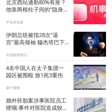
北京西站通勤80%有座？
他靠两根柱子间的“隐身闸
机”破解了
宇宙来信发
伊朗总统被指28次"逼
宫"最高领袖 穆杰塔巴下
最后警告
中国新闻周刊
4名中国人在太子集团一
园区被围殴 致1死3重伤
扬子晚报
婚外胚胎案涉事医院员工
哽咽:事件对医院造成较大