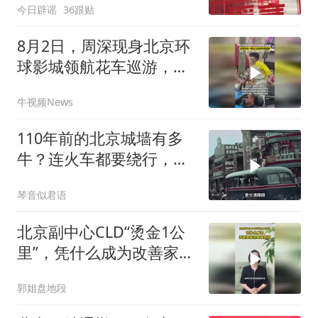
今日辟谣
36跟贴
8月2日，周深现身北京环
球影城领航花车巡游，全
程宛如一颗活力四射的“跳
牛视频News
跳糖”
110年前的北京城墙有多
牛？连火车都要绕行，如
今只剩4公里
琴音似君语
北京副中心CLD“烫金1公
里”，凭什么成为改善家庭
的终极优
郭姐盘地段