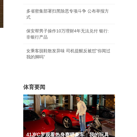
多省密集部署扫黑除恶专项斗争 公布举报方
式
保安帮男子操作10万理财4年无法兑付 银行:
非银行产品
女乘客脱鞋散发异味 司机提醒反被怼"你闻过
我的脚吗"
体育要闻
41岁C罗观看热身赛晒豪车：我的玩具