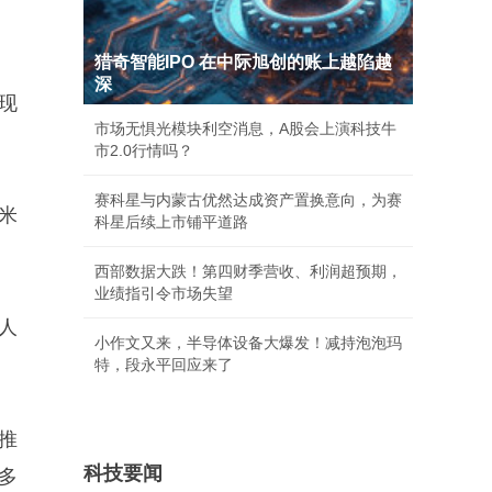
猎奇智能IPO 在中际旭创的账上越陷越
深
现
市场无惧光模块利空消息，A股会上演科技牛
市2.0行情吗？
赛科星与内蒙古优然达成资产置换意向，为赛
米
科星后续上市铺平道路
西部数据大跌！第四财季营收、利润超预期，
业绩指引令市场失望
人
小作文又来，半导体设备大爆发！减持泡泡玛
特，段永平回应来了
推
科技要闻
多