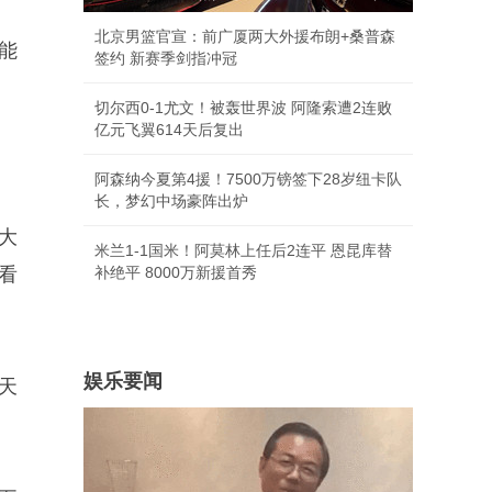
北京男篮官宣：前广厦两大外援布朗+桑普森
能
签约 新赛季剑指冲冠
切尔西0-1尤文！被轰世界波 阿隆索遭2连败
亿元飞翼614天后复出
阿森纳今夏第4援！7500万镑签下28岁纽卡队
长，梦幻中场豪阵出炉
大
米兰1-1国米！阿莫林上任后2连平 恩昆库替
看
补绝平 8000万新援首秀
娱乐要闻
天