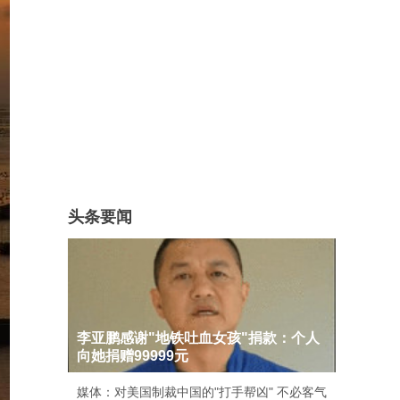
头条要闻
李亚鹏感谢"地铁吐血女孩"捐款：个人
向她捐赠99999元
媒体：对美国制裁中国的"打手帮凶" 不必客气