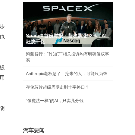
步
SpaceX首份财报：营收暴涨92%，AI
也
狂烧千亿
鸿蒙智行："竹知了"相关投诉均有明确侵权事
实
板
Anthropic老板急了：挖来的人，可能只为钱
用
存储芯片超级周期走到十字路口？
“像魔法一样”的AI，只卖几分钱
阴
汽车要闻