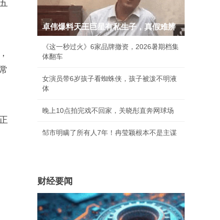
五
卓伟爆料天王巨星有私生子，真假难辨
《这一秒过火》6家品牌撤资，2026暑期档集
，
体翻车
常
女演员带6岁孩子看蜘蛛侠，孩子被泼不明液
体
晚上10点拍完戏不回家，关晓彤直奔网球场
正
邹市明瞒了所有人7年！冉莹颖根本不是主谋
财经要闻