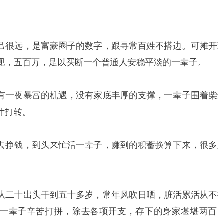
己很远，是富豪圈子的数字，跟寻常百姓不搭边。可摊开
现，五百万，足以买断一个普通人安稳平淡的一辈子。
有一夜暴富的机遇，没有家底丰厚的支撑，一辈子围着柴
计打转。
去挣钱，到头来忙活一辈子，赚到的积蓄换算下来，很多
从二十出头干到五十多岁，常年风吹日晒，脏活累活从不
一辈子辛苦打拼，除去各项开支，存下的身家堪堪两百