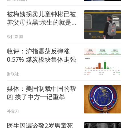
被梅姨拐卖儿童钟彬已被
养父母拉黑:亲生的就是亲
生的
极目新闻
收评：沪指震荡反弹涨
0.57% 煤炭板块集体走强
财联社
媒体：美国制裁中国的帮
凶 挨了中方一记重拳
补壹刀
医生因漏诊致2岁男童死