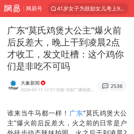
网易号
41岁女子为鼓励女儿考上985研究生
郑国霖回应去景区上班被保安拦下
广东“莫氏鸡煲大公主”爆火前
陕西柞水突发泥石流致1死2失联
后反差大，晚上干到凌晨2点
24小时不关空调 电费反而更低？
才收工，发文吐槽：这个鸡你
“梅姨”已是老年人 死刑或适用受限
们是非吃不可吗
“事业单位招聘不是人情买卖”
杭州一小区17楼玻璃幕墙爆裂
大象新闻
2536
南大数院院长疑辞职信里写不想干了
2026-04-15 12:57
·河南
·河南广播电视台官方网易号
美国退回1000亿美元关税
闪电劈中电线炸出一条火花
谁来当牛马都一样！
广东
“
莫氏鸡煲
大公
主”爆火前后反差大，火之前的日常是户
李亚鹏向地铁吐血女孩捐99999元
外徒步动态辣妹拍照，火之后干到凌晨2