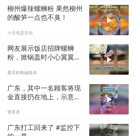
柳州爆辣螺蛳粉 果然柳州
的酸笋一点也不臭！
小豆包是豆包
网友展示饭店招牌螺蛳
粉，掀锅盖时小心翼翼，
网友：我以为是有人坐上
重庆科教融媒体
去了
广东，其中一名顾客将现
金直接扔在地上，示意服
务员去捡，服务员弯腰捡
警界君
起后霸气回应
广东打工回来了 #监控下