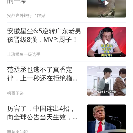
的一幕
安然户外旅行
1跟贴
安徽星尘6:5逆转广东老男
孩晋级8强，MVP:厨子！
上班摸鱼一级选手
范丞丞也逃不了真香定
律，上一秒还在拒绝榴莲
味螺蛳粉，下一秒嗦到根
枫哥闲谈
本停不下来
厉害了，中国连出4招，
向全球公告当天生效，板
子全打在美国身上
面包夹知识