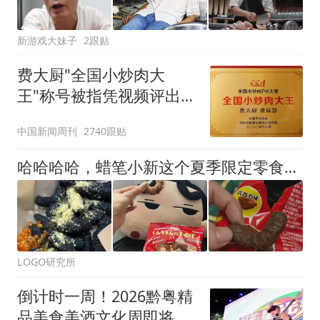
新游戏大妹子
2跟贴
费大厨"全国小炒肉大
王"称号被指凭视频评出
官方回应
中国新闻周刊
2740跟贴
哈哈哈哈，蜡笔小新这个夏季限定零食？像“一坨”啊
LOGO研究所
倒计时一周！2026黔粤精
品美食美酒文化周即将启