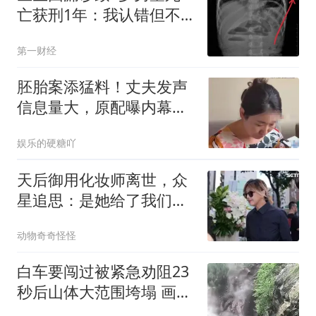
亡获刑1年：我认错但不
能认罪
第一财经
胚胎案添猛料！丈夫发声
信息量大，原配曝内幕，
不止出轨这么简单
娱乐的硬糖吖
天后御用化妆师离世，众
星追思：是她给了我们登
台的底气
动物奇奇怪怪
白车要闯过被紧急劝阻23
秒后山体大范围垮塌 画面
披露