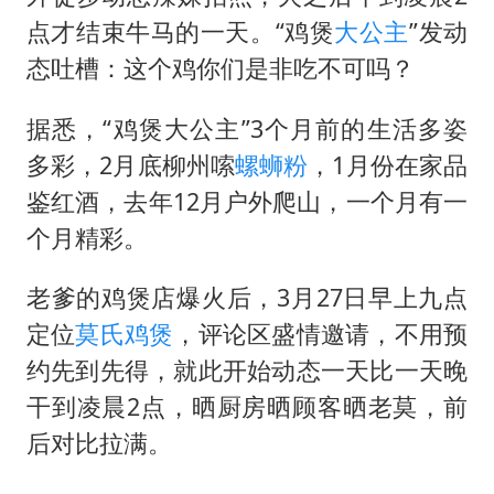
李嫣近照曝光
点才结束牛马的一天。“鸡煲
大公主
”发动
新华社权威快报|我国编制完成新版全月地质图
态吐槽：这个鸡你们是非吃不可吗？
曝张一鸣下死命令：不依赖AI蒸馏技术
据悉，“鸡煲大公主”3个月前的生活多姿
中国经济展现强大韧性和活力
多彩，2月底柳州嗦
螺蛳粉
，1月份在家品
鉴红酒，去年12月户外爬山，一个月有一
个月精彩。
老爹的鸡煲店爆火后，3月27日早上九点
定位
莫氏鸡煲
，评论区盛情邀请，不用预
约先到先得，就此开始动态一天比一天晚
干到凌晨2点，晒厨房晒顾客晒老莫，前
后对比拉满。