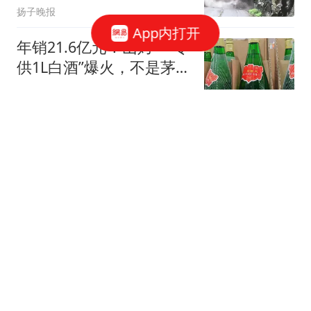
扬子晚报
App内打开
年销21.6亿元！山姆一“专
供1L白酒”爆火，不是茅
台、五粮液
椰青美食分享
为什么随礼一千元是大
忌，很多人不懂规矩，花
了钱反倒白白得罪人
户外阿崭
官员父亲贪腐儿子洗黑钱
两人双双被查处
大风新闻