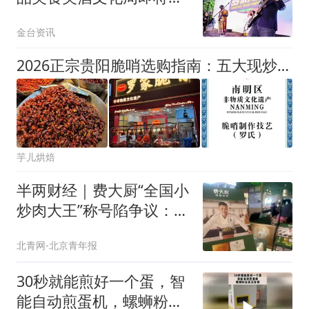
幕
金台资讯
2026正宗贵阳脆哨选购指南：五大现炒品牌深度对比
芋儿烘焙
半两财经｜费大厨“全国小
炒肉大王”称号陷争议：线
上比赛凭视频照片定输
北青网-北京青年报
赢？
30秒就能煎好一个蛋，智
能自动煎蛋机，螺蛳粉店