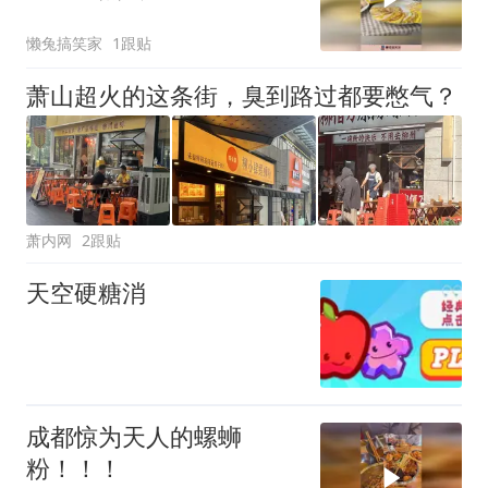
还没发现！
懒兔搞笑家
1跟贴
萧山超火的这条街，臭到路过都要憋气？
萧内网
2跟贴
天空硬糖消
成都惊为天人的螺蛳
粉！！！