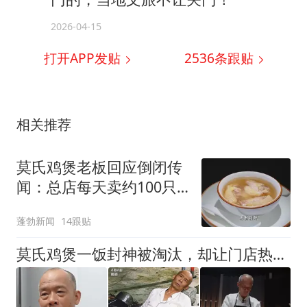
2026-04-15
打开APP发贴
2536
条跟贴
相关推荐
莫氏鸡煲老板回应倒闭传
闻：总店每天卖约100只
鸡，周末要排队，肯定不
蓬勃新闻
14跟贴
会倒闭 ，“如果再来流量
就关店不做，怕了怕了，
莫氏鸡煲一饭封神被淘汰，却让门店热度回归，每天都有100多桌
太麻烦”