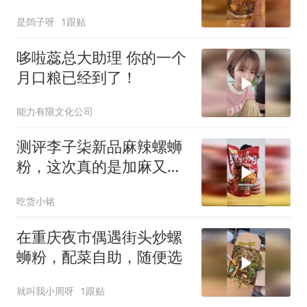
是鸽子呀
1跟贴
哆啦蕊总大助理 你的一个
月口粮已经到了！
能力有限文化公司
测评李子柒新品麻辣螺蛳
粉，这次真的是加麻又加
辣
吃货小铭
在重庆夜市偶遇街头炒螺
蛳粉，配菜自助，随便选
就叫我小周呀
1跟贴