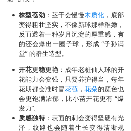
外交部发言人就广岛核爆81周年等答记者问
贵州轮胎子公司获美国退税8136万
株型苍劲
：茎干会慢慢
木质化
，底部
吉林一“温度计大楼”读数爆表
变得粗壮坚实，不像新球那样稚嫩，
反而透着一种岁月沉淀的厚重感，有
多地要求领导干部带头休假
的还会爆出一圈子球，形成 “子孙满
80后女柜员逆袭成4200亿银行副行长
堂” 的群生造型。
女子利用漏洞0元薅走3000多件家电
奋进开新局 实干挑大梁
开花更稳更艳
：成年老桩仙人球的开
花能力会变强，只要养护得当，每年
花期都会准时冒
花苞
，
花朵
的颜色也
会更饱满浓郁，比小苗开花更有 “爆
发力”。
质感独特
：表面的刺会变得坚硬有光
泽，纹路也会随着生长变得清晰规