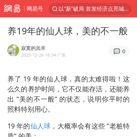
网易号
以“新”破局 首发经济点亮城市消费活力
台风白海豚进入48小时警戒线
养19年的仙人球，美的不一般
佛得角门将亮相智利俱乐部主场
看守所辅警收受10万获刑1年
寂寞的羔羊
0
宇树科技发行价格150.80元/股
2025-12-26 16:34
·广东
CIA被曝已秘密设立古巴工作组
养了 19 年的仙人球，真的太难得啦！这
泰国一女公务员妆容引争议 本人回应
么久的养护时间，它不仅能存活，还能养
U17国足1分钟轰2球
出 “美的不一般” 的状态，说明你平时的
宇树科技王兴兴身家有望超200亿元
照料特别用心。
中国养老床位“三连降”
19 年的
仙人球
，大概率会有这些 “老桩特
台风白海豚影响中国已成定局
质” 的美：