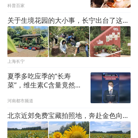
科普百家
关于生境花园的大小事，长宁出台了这一指南→
上海长宁
夏季多吃应季的“长寿
菜”，维生素C含量竟然是
西梅的16倍，还能抗炎祛
河南都市频道
湿 调脂控糖
北京近郊免费宝藏拍照地，奔赴金色向日葵花海，赶快冲