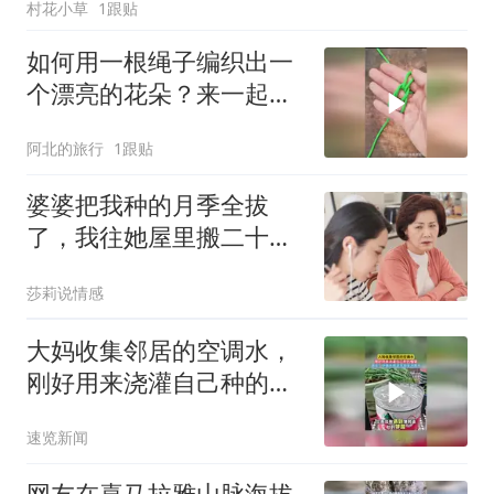
村花小草
1跟贴
如何用一根绳子编织出一
个漂亮的花朵？来一起看
看编制出来的花朵长什么
阿北的旅行
1跟贴
样吧
婆婆把我种的月季全拔
了，我往她屋里搬二十盆
仙人掌，她扎得直叫
莎莉说情感
大妈收集邻居的空调水，
刚好用来浇灌自己种的植
物，网友：空调水很适合
速览新闻
用来冲厕所
网友在喜马拉雅山脉海拔