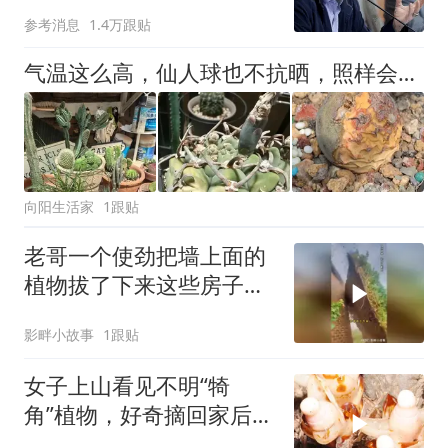
难"
参考消息
1.4万跟贴
气温这么高，仙人球也不抗晒，照样会晒死，一定要遮阳!
向阳生活家
1跟贴
老哥一个使劲把墙上面的
植物拔了下来这些房子的
入侵者是什么
影畔小故事
1跟贴
女子上山看见不明“犄
角”植物，好奇摘回家后，
老人看到脸色大变