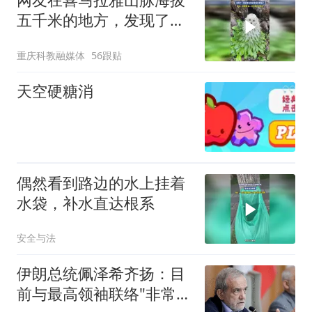
五千米的地方，发现了一
株非常可爱非常萌的雪兔
重庆科教融媒体
56跟贴
子，网友：好漂亮，像一
只可爱的比熊
天空硬糖消
偶然看到路边的水上挂着
水袋，补水直达根系
安全与法
伊朗总统佩泽希齐扬：目
前与最高领袖联络"非常困