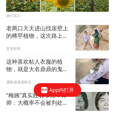
旅行京人
老两口天天进山找崖壁上
的稀罕植物，这次路上惊
喜发现一窝鸟蛋
安安折纸
这种喜欢粘人衣服的植
物，就是大名鼎鼎的鬼针
草，你家乡也有吗
通勤崩溃观察员
App内打开
“梅姨”真实姓名曝光！律
师：大概率不会被判处死
刑