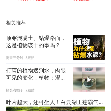
相关推荐
顶穿混凝土、钻爆路面，
这是植物该干的事吗？
赛雷三分钟
3跟贴
打蔫的植物遇到水，肉眼
可见的变化，植物：渴死
我了！
搞笑海蛎子
2跟贴
叶片超大，还可坐人！白云湖王莲霸气上线→