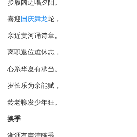
老挝国会主席赛宋蓬逝世
步履阔迈唱夕阳。
白海豚将正面袭击贯穿浙江
喜迎
国庆
舞龙
蛇，
酒店回应车内过夜被收150元
亲近黄河诵诗章。
杭州全市有序停课
商场现钱学森巨幅海报 负责人回应
离职退位难休志，
36岁男演员成景区NPC后人气爆棚
心系华夏有承当。
夏日经济乘“热”而上 消费市场向“新”而行
乐享全民健身 共筑健康中国
岁长乐为余能赋，
龄老聊发少年狂。
换季
淅沥有声浣陈秀，