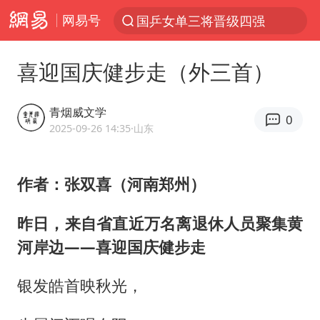
网易号
国乒女单三将晋级四强
光影经济撬动暑期消费新蓝海
喜迎国庆健步走（外三首）
马克·艾伦退出斯诺克中国公开赛
新疆优化调整景区内自驾服务费
青烟威文学
0
上四休三，但降薪1000元，你接受吗？
2025-09-26 14:35
·山东
央视新主播李秋莹孙亚鹏亮相
作者：张双喜（河南郑州）
情侣平潭拍日出坠崖1死1伤
梁家辉：到内地拍戏不是北上是回归
昨日，来自省直近万名离退休人员聚集黄
全民健身事业高质量发展
河岸边——喜迎国庆健步走
台当局重金为“台独”织“皇帝新衣”
银发皓首映秋光，
几元成本的AI广告导致千万市值蒸发