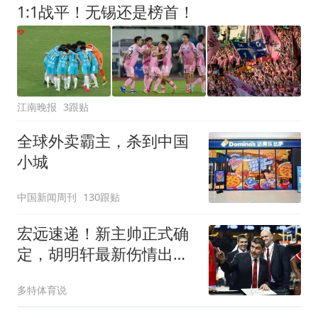
1:1战平！无锡还是榜首！
江南晚报
3跟贴
全球外卖霸主，杀到中国
小城
中国新闻周刊
130跟贴
宏远速递！新主帅正式确
定，胡明轩最新伤情出
炉，徐昕下赛季不回归
多特体育说