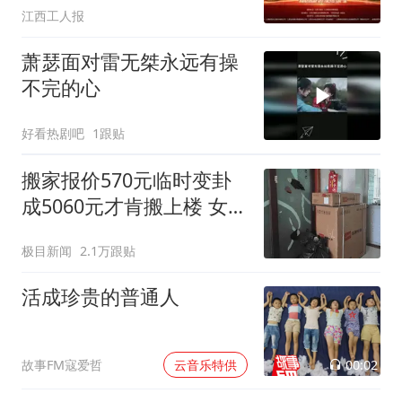
江西工人报
萧瑟面对雷无桀永远有操
不完的心
好看热剧吧
1跟贴
搬家报价570元临时变卦
成5060元才肯搬上楼 女子
傻眼
极目新闻
2.1万跟贴
活成珍贵的普通人
00:02
故事FM寇爱哲
云音乐特供