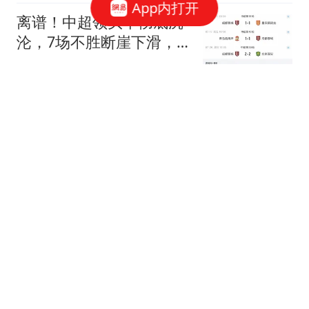
App内打开
120，挽救遇险车主生命
离谱！中超领头羊彻底沉
沦，7场不胜断崖下滑，
躺冠却暗藏大隐患
体坛说球77
越踢越差，成都蓉城5连
平后首负！不慌：最后8
轮只需4胜2平就夺冠
足球大腕
等不及了，前首富开始抄
底房地产！
金刀说房
特朗普白折腾了 美媒通告