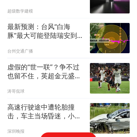
伤，三根手指预计难以保
超级数学建模
留，校方回应
最新预测：台风“白海
豚”最大可能登陆瑞安到三
门一带沿海！浙江多地发
台州交通广播
布山洪红色预警
虚假的“世一联”？争不过
也留不住，英超金元盛世
背后的尴尬
涛哥侃球
高速行驶途中遭轮胎撞
击，车主当场昏迷，小米
SU7自动减速靠边、电池
深圳晚报
断电解锁车门，自主拨打