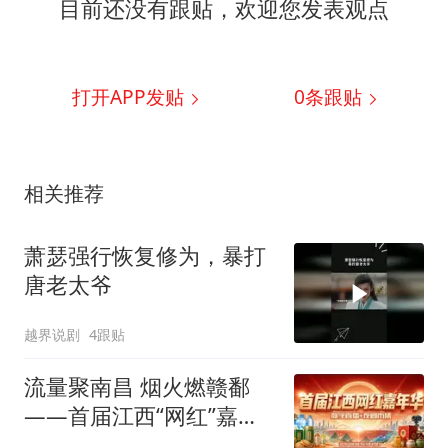
目前还没有跟贴，欢迎您发表观点
打开APP发贴
0
条跟贴
相关推荐
萧瑟强行恢复修为，暴打
唐老太爷
越界说剧
4跟贴
流量聚南昌 烟火燃赣鄱
——首届江西“网红”嘉年
华促消费活动即将上演