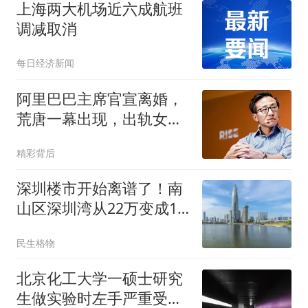
上海两大机场近六成航班
调减取消
每日经济新闻
阿里巴巴主席官宣离婚，
荒唐一幕出现，出轨女主
持人传闻已有真相
精彩背后
深圳楼市开始离谱了！南
山区深圳湾从22万变成15
万，现在能入手了么？
民生格物
北京化工大学一硕士研究
生做实验时左手严重受