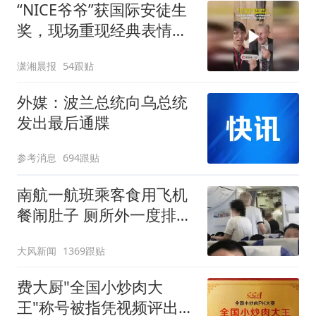
“NICE爷爷”获国际安徒生
奖，现场重现经典表情
包，向中国粉丝问好
潇湘晨报
54跟贴
外媒：波兰总统向乌总统
发出最后通牒
参考消息
694跟贴
南航一航班乘客食用飞机
餐闹肚子 厕所外一度排长
队
大风新闻
1369跟贴
费大厨"全国小炒肉大
王"称号被指凭视频评出