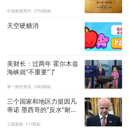
官方回应
中国新闻周刊
2750跟贴
天空硬糖消
美财长：过两年 霍尔木兹
海峡就“不重要”了
第一财经资讯
2383跟贴
三个国家和地区力挺因凡
蒂诺 墨西哥的"反水"耐人
寻味
上观新闻
117跟贴