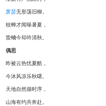
萧瑟
无形荡旧柳。
枝蝉才闻噪暑夏，
蛰蛐今却吟清秋。
偶思
昨被云热忧夏酷，
今沐风凉乐秋曙。
天地自然循时序，
山海有约共奔赴。