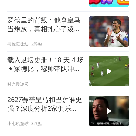
罗德里的背叛：他拿皇马
当炮灰，真相扎心了凌晨
的消息，比想象中还扎心
带你逛体坛
8跟贴
载入足坛史册！18 天 4 场
国家德比，穆帅带队冲破
巴萨垄断
时光慢递员
2627赛季皇马和巴萨谁更
强？深度分析2家俱乐
部！
小七说篮球
3跟贴