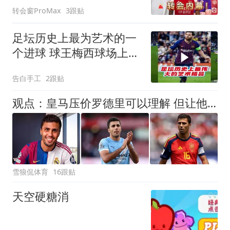
转会窗ProMax
3跟贴
足坛历史上最为艺术的一
个进球 球王梅西球场上天
马行空的魔法你
告白手工
2跟贴
观点：皇马压价罗德里可以理解 但让他去巴萨就是给自己挖大坑
雪狼侃体育
16跟贴
天空硬糖消