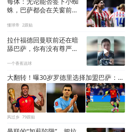
每体：无论能否签下小蜘
蛛，巴萨都会在关窗前再
引进一名前锋
懂球帝
2跟贴
拉什福德回曼联前还在暗
舔巴萨，你有没有尊严
呀！
一个香蕉说球
大翻转！曝30岁罗德里选择加盟巴萨：弗里克亲自出马 皇马惨遭戏耍
风过乡
79跟贴
曼联的“加薪陷阱”，把拉