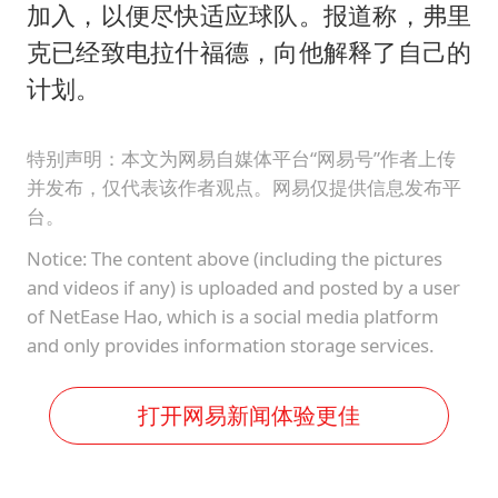
加入，以便尽快适应球队。报道称，弗里
克已经致电拉什福德，向他解释了自己的
计划。
特别声明：本文为网易自媒体平台“网易号”作者上传
并发布，仅代表该作者观点。网易仅提供信息发布平
台。
Notice: The content above (including the pictures
and videos if any) is uploaded and posted by a user
of NetEase Hao, which is a social media platform
and only provides information storage services.
打开网易新闻体验更佳