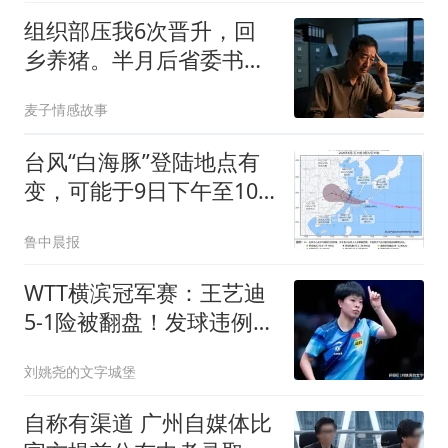
组织部压我6次晋升，回
乡养猪。半月后省委书记
带队堵在猪圈门口
麦子情感故事
台风“白海豚”登陆地点有
变，可能于9日下午至10
日早晨在浙江苍南到象山
鲁中晨报
一带沿海登陆，浙江狂风
暴雨准备
WTT横滨冠军赛：王艺迪
5-1险被翻盘！发球违例被
扣分，追到1-1！
刘姚尧的文字城堡
自称有渠道 广州自媒体比