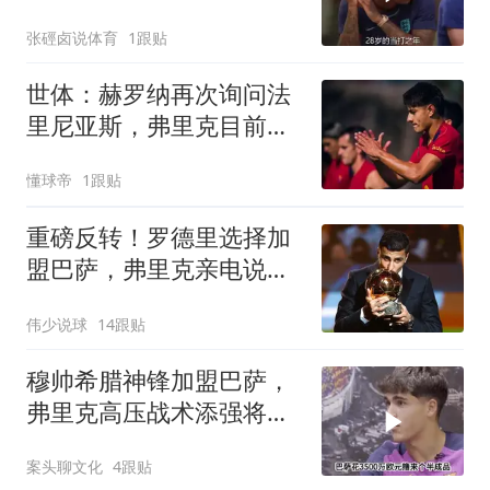
彻底炸锅
张硜卤说体育
1跟贴
世体：赫罗纳再次询问法
里尼亚斯，弗里克目前决
定球员留队
懂球帝
1跟贴
重磅反转！罗德里选择加
盟巴萨，弗里克亲电说服
金球先生
伟少说球
14跟贴
穆帅希腊神锋加盟巴萨，
弗里克高压战术添强将，
完美拼图浮现！
案头聊文化
4跟贴