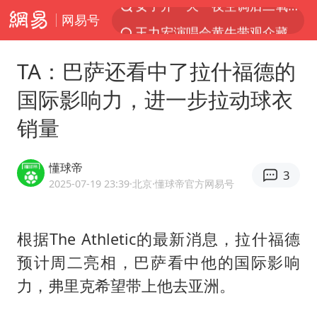
网易号
王力宏演唱会黄牛带观众藏匿被查获
官方通报教师招聘笔试前13名被淘汰
TA：巴萨还看中了拉什福德的
泰国校园枪击案死亡人数升至7人
国际影响力，进一步拉动球衣
陕西省委书记赶赴柞水县杏坪镇
销量
女孩摆摊卖菌子时收到北大通知书
改名后的“青海拉面”店
懂球帝
3
广岛核爆81周年央视播《奥本海默》
2025-07-19 23:39
·北京
·懂球帝官方网易号
四川宜宾市高县发生4.9级地震
河南某医院2.33亿工程串标案细节披露
根据The Athletic的最新消息，
拉什福德
预计周二亮相，巴萨看中他的国际影响
男子杀人后逃进深山21年活得像野人
力，
弗里克
希望带上他去亚洲。
立秋的仪式感