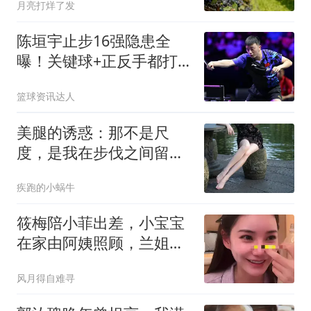
月亮打烊了发
陈垣宇止步16强隐患全
曝！关键球+正反手都打
不过，应变还不行！
篮球资讯达人
美腿的诱惑：那不是尺
度，是我在步伐之间留下
的可调节间隙
疾跑的小蜗牛
筱梅陪小菲出差，小宝宝
在家由阿姨照顾，兰姐评
价儿媳妇心稳！
风月得自难寻