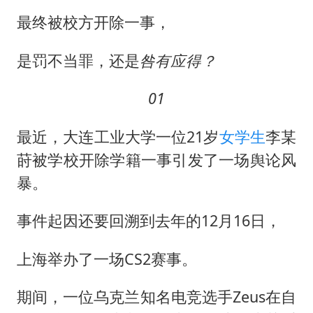
山东一元代青花杯离奇失踪
最终被校方开除一事，
国防部：中国军队坚决反制任何闹海挑衅图谋
宇树科技中一签需缴款7.54万元
是罚不当罪，还是
咎有应得？
两名乘客在飞机上因调节座椅起冲突
01
山东潍坊发布大风黄色预警
夯实基础开新局
最近，大连工业大学一位21岁
女学生
李某
莳被学校开除学籍一事引发了一场舆论风
暴。
事件起因还要回溯到去年的12月16日，
上海举办了一场CS2赛事。
期间，一位乌克兰知名电竞选手Zeus在自