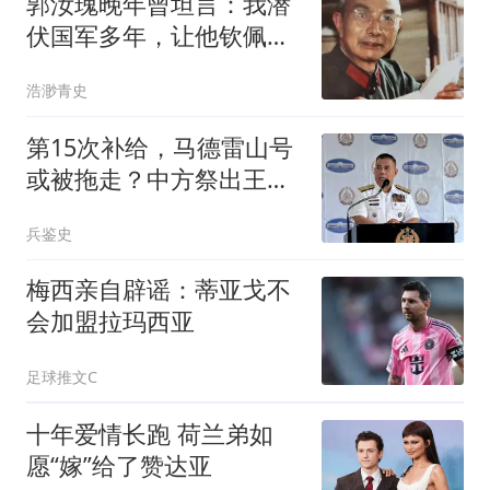
郭汝瑰晚年曾坦言：我潜
伏国军多年，让他钦佩的
国军将领只有两人
浩渺青史
第15次补给，马德雷山号
或被拖走？中方祭出王
炸，专打菲军巡逻机
兵鉴史
​梅西亲自辟谣：蒂亚戈不
会加盟拉玛西亚
足球推文C
十年爱情长跑 荷兰弟如
愿“嫁”给了赞达亚