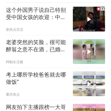
这个外国男子说自己特别
受中国女孩的欢迎：中国
女孩主动找我聊天，是因
新热点百态
为在中国找不到合适的对
象！
老婆突然的笑脸，很可能
醉翁之意不在酒，已婚的
兄弟千万不要上当
阿帕生活酱
考上哪所学校爸爸就去哪
做饭”
重庆焦点
网友拍下主播跟榜一大哥