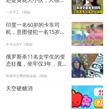
亮可我好纠结啊
一言手工
1跟贴
印度一名60岁的卡车司
机，意图侵犯一名15岁的
女学生
车马点兵V
5跟贴
俄罗斯杀11名女学生的变
态狂魔，坐牢仅3年，竟
要奔赴战场换特赦
斯德哥尔摩的帕金森
2跟贴
天空硬糖消