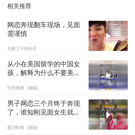
相关推荐
网恋奔现翻车现场，见面
需谨慎
月薪三千快乐仔
从小在美国留学的中国女
孩，解释为什么不要美国
国籍？
司空昆峰
1跟贴
男子网恋三个月终于奔现
了，谁知刚见面女生就说
认错人了，网友：关键还
星沙时报
5跟贴
是要看建模啊