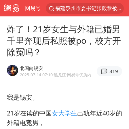
网易号
福建泉州市委书记张毅恭被查
我国货物贸易进出口超30万亿元
炸了！21岁女生与外籍已婚男
曝韩国足协为外籍裁判员安排色情招待
千里奔现后私照被po，校方开
向鹏0-3不敌张本智和
除冤吗？
佛山通报笔试前13被淘汰后5名进体检
“新疆阿勒泰八月能滑雪”不实
北国向锡安
319
广东雷州通报特教老师招聘违规事件
2025-07-14 07:10
·黑龙江
·网易号优质内容创作者
“立秋的第一杯奶茶”又爆单了
陈幸同晋级WTT横滨冠军赛8强
我是锡安。
泰国枪击案凶手先杀祖父母后行凶
21岁在读的中国
女大学生
出轨年近40岁的
超颖电子拟投资20.86亿建设新项目
外籍电竞男，