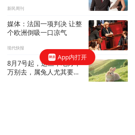
新民周刊
媒体：法国一项判决 让整
个欧洲倒吸一口凉气
现代快报
App内打开
8月7号起，这三个地方千
万别去，属兔人尤其要当
心！
爱下厨的阿酾
宗庆后25年蚂蚁搬家18亿
美元，税没逃掉，罚金和
骨肉相残全来了
坠入二次元的海洋