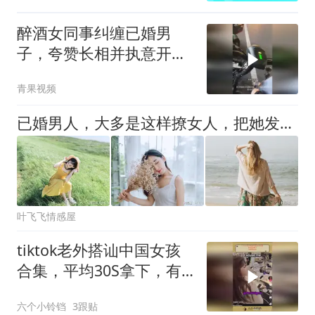
醉酒女同事纠缠已婚男
子，夸赞长相并执意开宝
马送他遭拒绝
青果视频
已婚男人，大多是这样撩女人，把她发展成情人的
叶飞飞情感屋
tiktok老外搭讪中国女孩
合集，平均30S拿下，有
男朋友的
六个小铃铛
3跟贴