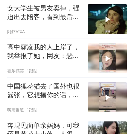
女大学生被男友卖掉，强
迫出去陪客，看到最后头
皮发麻！
阿虾AIXA
高中霸凌我的人上岸了，
我举报了她，网友：恶人
就得这么治
喜乐搞笑
1跟贴
中国狸花猫去了国外也很
嚣张，它想揍你的话，就
连耶稣都拦不住
萌宠当道
1跟贴
奔现见面单亲妈妈，可我
还是黄花大小伙，人很漂