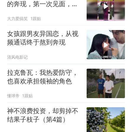
的奔现，第一次见面，大
家都相谈甚欢！
大力爱搞笑
1跟贴
女孩跟男友异国恋，从视
频通话终于熬到奔现
清风电影记
拉克鲁瓦：我热爱防守，
也喜欢承担领袖的角色
懂球帝
1跟贴
神不浪费投资，却剪掉不
结果子枝子（第4篇）