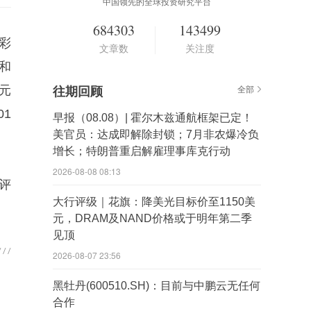
中国领先的全球投资研究平台
684303
143499
彩
文章数
关注度
乐和
元
往期回顾
全部
1
早报（08.08）| 霍尔木兹通航框架已定！
美官员：达成即解除封锁；7月非农爆冷负
增长；特朗普重启解雇理事库克行动
2026-08-08 08:13
评
大行评级｜花旗：降美光目标价至1150美
元，DRAM及NAND价格或于明年第二季
见顶
2026-08-07 23:56
黑牡丹(600510.SH)：目前与中鹏云无任何
合作