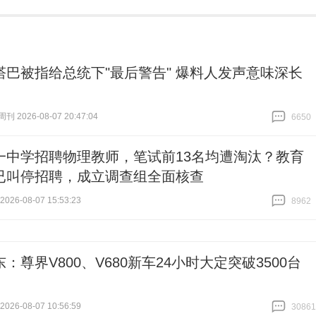
塔巴被指给总统下"最后警告" 爆料人发声意味深长
 2026-08-07 20:47:04
6650
跟贴
6650
一中学招聘物理教师，笔试前13名均遭淘汰？教育
已叫停招聘，成立调查组全面核查
26-08-07 15:53:23
8962
跟贴
8962
：尊界V800、V680新车24小时大定突破3500台
26-08-07 10:56:59
30861