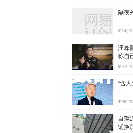
隔夜
证券时报 20
汪峰
称自
极目新闻 20
“含
中国新闻周刊
自驾
铺换