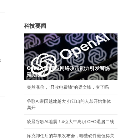
科技要闻
耗
OpenAI新模型网络攻击能力引发警惕
延期发布
突然涨价，"只收电费钱"的梁文锋，变了吗
谷歌AI帝国越建越大 打江山的人却开始集体
离开
凌晨谷歌AI地震！4位大牛离职 CEO退居二线
库克卸任后的苹果发布会，哪些硬件最值得关