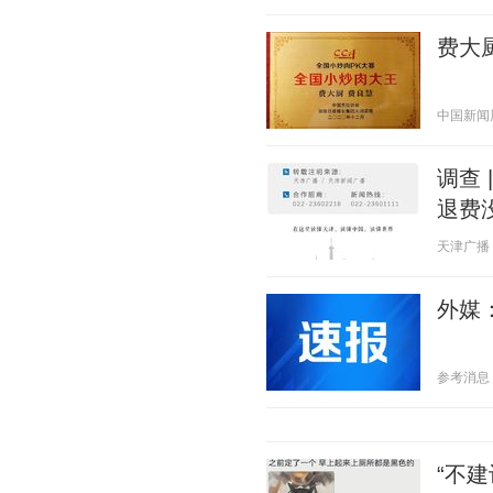
费大
中国新闻周刊
调查 
退费
天津广播 20
外媒
参考消息 20
“不