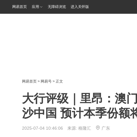
网易首页
应用
无障碍浏览
进入关怀版
网易首页
>
网易号
> 正文
大行评级｜里昂：澳
沙中国 预计本季份额
2025-07-04 10:46:06 来源:
格隆汇
广东