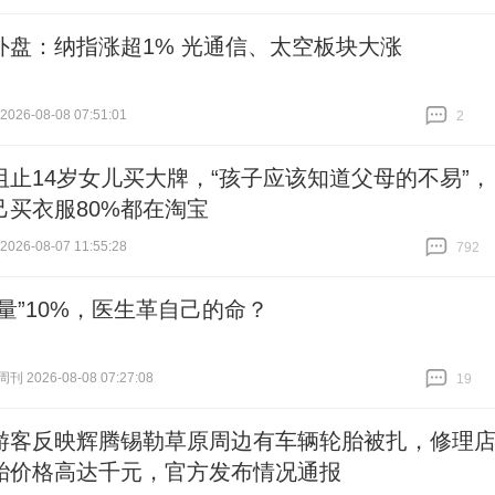
外盘：纳指涨超1% 光通信、太空板块大涨
26-08-08 07:51:01
2
跟贴
2
阻止14岁女儿买大牌，“孩子应该知道父母的不易”，
己买衣服80%都在淘宝
26-08-07 11:55:28
792
跟贴
792
人量”10%，医生革自己的命？
 2026-08-08 07:27:08
19
跟贴
19
游客反映辉腾锡勒草原周边有车辆轮胎被扎，修理
胎价格高达千元，官方发布情况通报