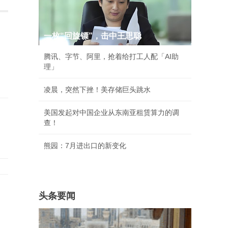
一枚“回旋镖”，击中王思聪
腾讯、字节、阿里，抢着给打工人配「AI助
理」
凌晨，突然下挫！美存储巨头跳水
美国发起对中国企业从东南亚租赁算力的调
查！
熊园：7月进出口的新变化
头条要闻