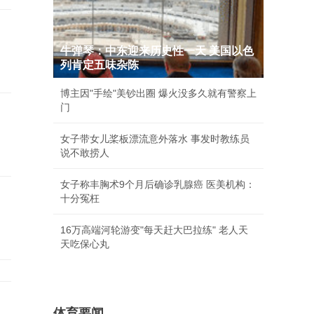
牛弹琴：中东迎来历史性一天 美国以色
列肯定五味杂陈
博主因"手绘"美钞出圈 爆火没多久就有警察上
门
女子带女儿桨板漂流意外落水 事发时教练员
说不敢捞人
女子称丰胸术9个月后确诊乳腺癌 医美机构：
十分冤枉
16万高端河轮游变"每天赶大巴拉练" 老人天
天吃保心丸
体育要闻