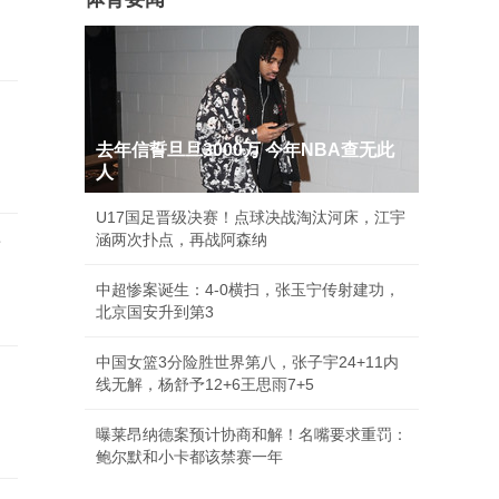
去年信誓旦旦3000万 今年NBA查无此
人
U17国足晋级决赛！点球决战淘汰河床，江宇
涵两次扑点，再战阿森纳
世
中超惨案诞生：4-0横扫，张玉宁传射建功，
北京国安升到第3
中国女篮3分险胜世界第八，张子宇24+11内
线无解，杨舒予12+6王思雨7+5
曝莱昂纳德案预计协商和解！名嘴要求重罚：
鲍尔默和小卡都该禁赛一年