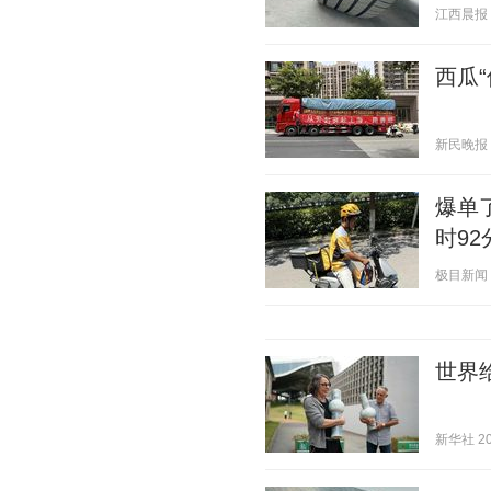
江西晨报 20
西瓜“
新民晚报 20
爆单
时92
极目新闻 20
世界给
新华社 202