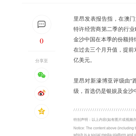
里昂发表报告指，在澳门
特许经营商第二季的行业Eb
0
金沙中国在本季的份额持
在过去三个月升值，提前对
亿美元。
分享至
里昂对新濠博亚评级由“跑
级，首选仍是银娱及金沙
特别声明：以上内容(如有图片或视频亦
Notice: The content above (including 
which is a social media platform and o