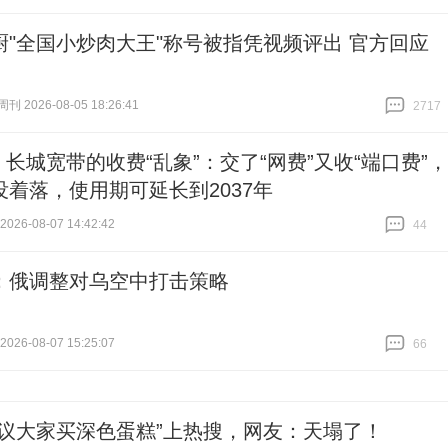
跟贴
30861
厨"全国小炒肉大王"称号被指凭视频评出 官方回应
 2026-08-05 18:26:41
2717
跟贴
2717
| 长城宽带的收费“乱象”：交了“网费”又收“端口费”，
没着落，使用期可延长到2037年
26-08-07 14:42:42
44
跟贴
44
：俄调整对乌空中打击策略
26-08-07 15:25:07
66
跟贴
66
建议大家买深色蛋糕”上热搜，网友：天塌了！