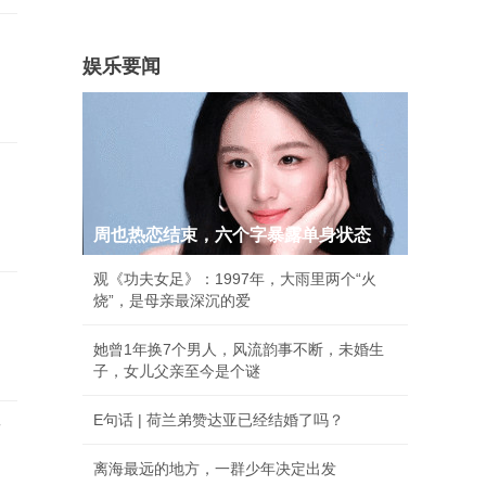
娱乐要闻
周也热恋结束，六个字暴露单身状态
观《功夫女足》：1997年，大雨里两个“火
烧”，是母亲最深沉的爱
她曾1年换7个男人，风流韵事不断，未婚生
子，女儿父亲至今是个谜
E句话 | 荷兰弟赞达亚已经结婚了吗？
店
离海最远的地方，一群少年决定出发