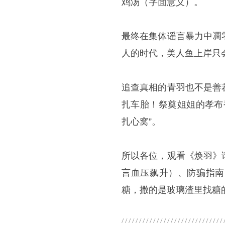
鸡汤（字面意义）。
最终在集体谣言暴力中凋
人的时代，美人鱼上岸只
追查真相的青羽也不是善
扎车胎！祭奠姐姐的孝布
扎心窝”。
所以各位，观看《焕羽》
言血压飙升）、防骗指南
糖，撒的是玻璃渣里找糖