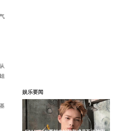
气
从
姐
娱乐要闻
基