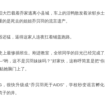
旧大巴载着乔家逃离小县城，车上的活鸭散发着浓郁乡土
重的是死去的姐姐乔贝羽的流言遗产。
器还猛，逼得这家人连夜扛着铺盖跑路。
史上最惨插班生。刚进教室，全班同学的目光已经完成了
—“哟，这不是贝羽妹妹吗？”好家伙，这称呼简直是把“你
码贴她脑门上了。
G，很快升级成“乔贝羽死于AIDS”，学校秒变谣言孵化
贞子的井。