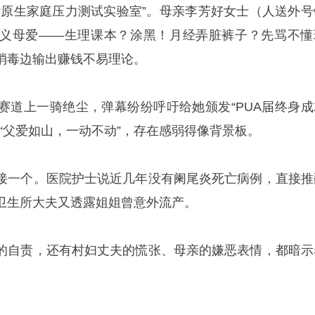
“原生家庭压力测试实验室”。母亲李芳好女士（人送外号
义母爱——生理课本？涂黑！月经弄脏裤子？先骂不懂
消毒边输出赚钱不易理论。
赛道上一骑绝尘，弹幕纷纷呼吁给她颁发“PUA届终身成
“父爱如山，一动不动”，存在感弱得像背景板。
接一个。医院护士说近几年没有阑尾炎死亡病例，直接推
卫生所大夫又透露姐姐曾意外流产。
的自责，还有村妇丈夫的慌张、母亲的嫌恶表情，都暗示