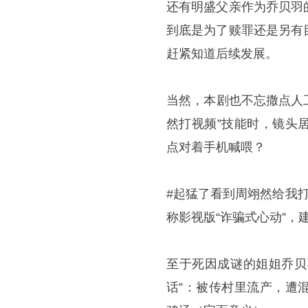
还有明盛父亲作为乔贝羽
到底是为了赎罪还是另有
赶紧知道后续发展。
当然，本剧也不忘撒点人
然打视频”技能时，镜头
点对着手机喊喂？
#起猛了看到周翊然给我
称影视版“诈骗式心动”，
至于死因成谜的姐姐乔贝
话”：被传村里流产，遭