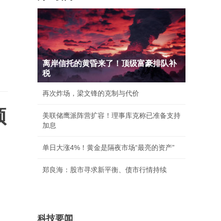
离岸信托的黄昏来了！顶级富豪排队补
税
再次炸场，梁文锋的克制与代价
顶
美联储鹰派阵营扩容！理事库克称已准备支持
加息
单日大涨4%！黄金是隔夜市场“最亮的资产”
郑良海：股市寻求新平衡、债市行情持续
科技要闻