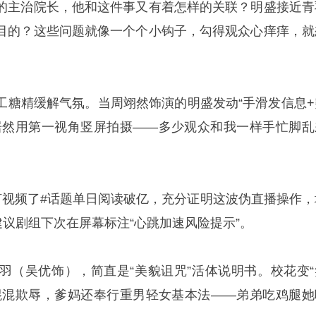
的主治院长，他和这件事又有着怎样的关联？明盛接近青
目的？这些问题就像一个个小钩子，勾得观众心痒痒，就
工糖精缓解气氛。当周翊然饰演的明盛发动“手滑发信息+
居然用第一视角竖屏拍摄——多少观众和我一样手忙脚乱
打视频了#话题单日阅读破亿，充分证明这波伪直播操作，
建议剧组下次在屏幕标注“心跳加速风险提示”。
羽（吴优饰），简直是“美貌诅咒”活体说明书。校花变“
混混欺辱，爹妈还奉行重男轻女基本法——弟弟吃鸡腿她