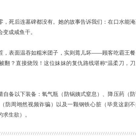
零，死后连墓碑都没有。她的故事告诉我们：在口水能淹
会变成咸鱼干。
茬，表面温吞如糯米团子，实则蔫儿坏——顾客吃霸王餐
被翻？直接烧毁！这位妹妹的复仇路线堪称“温柔刀，刀
请自备以下装备：氧气瓶（防锅姨式窒息）、降压药（防
（防周翊然视频诈骗）以及一颗钢铁心脏（毕竟这剧不
的求生欲）。