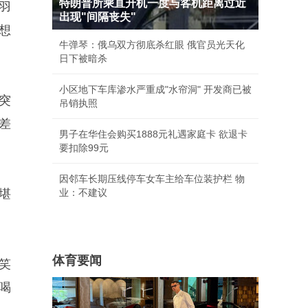
特朗普所乘直升机一度与客机距离过近
羽
出现"间隔丧失"
想
牛弹琴：俄乌双方彻底杀红眼 俄官员光天化
日下被暗杀
小区地下车库渗水严重成"水帘洞" 开发商已被
突
吊销执照
差
男子在华住会购买1888元礼遇家庭卡 欲退卡
要扣除99元
因邻车长期压线停车女车主给车位装护栏 物
堪
业：不建议
体育要闻
笑
喝