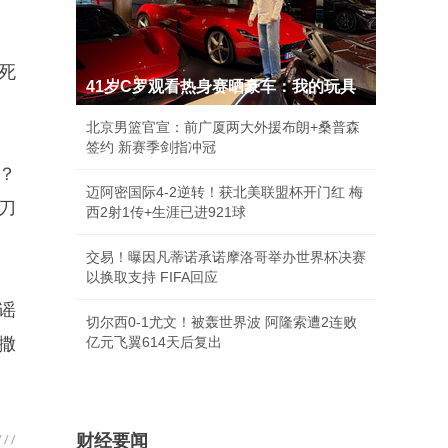
死
41岁C罗观看热身赛晒豪车：我的玩具
北京男篮官宣：前广厦两大外援布朗+桑普森
签约 新赛季剑指冲冠
？
迈阿密国际4-2逆转！获北美联盟杯开门红 梅
刀
西2射1传+生涯已进921球
交易！曝因凡蒂诺承诺摩洛哥举办世界杯决赛
以换取支持 FIFA回应
谣
切尔西0-1尤文！被轰世界波 阿隆索遭2连败
撒
亿元飞翼614天后复出
财经要闻