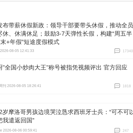
发布带薪休假新政：领导干部要带头休假，推动全
尽休、休满休足；鼓励3-7天弹性长假，构建“周五半
周末+年假”短途度假模式
26-08-05 12:41:33
17340
跟贴
17340
厨"全国小炒肉大王"称号被指凭视频评出 官方回应
 2026-08-05 18:26:41
1818
跟贴
1818
12岁摩洛哥男孩边境哭泣恳求西班牙士兵：“可不可
把我遣返回国”
2026-08-06 00:59:41
247