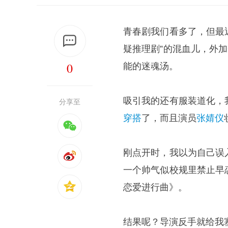
青春剧我们看多了，但最
疑推理剧”的混血儿，外
0
能的迷魂汤。
吸引我的还有服装道化，
分享至
穿搭
了，而且演员
张婧仪
刚点开时，我以为自己误
一个帅气似校规里禁止早
恋爱进行曲》。
结果呢？导演反手就给我