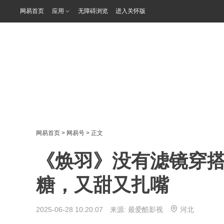
网易首页
应用
无障碍浏览
进入关怀版
网易首页
>
网易号
> 正文
《焕羽》没有滤镜穿
糖，又甜又扎嘴
2025-06-28 10:20:07 来源:
最爱酷影视
河北