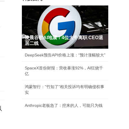
员
凌晨谷歌AI地震！4位大牛离职 CEO退
居二线
DeepSeek预告API价格上涨：“预计涨幅较大”
SpaceX首份财报：营收暴涨92%，AI狂烧千
亿
鸿蒙智行："竹知了"相关投诉均有明确侵权事
实
Anthropic老板急了：挖来的人，可能只为钱
以