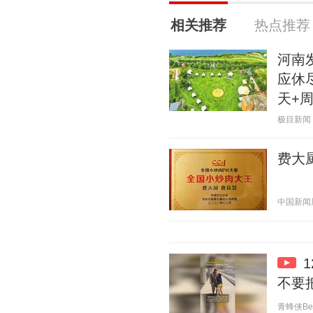
相关推荐
热点推荐
河南
应休
天+
极目新闻 20
费大
中国新闻周刊
不要
青蜂侠Bee 