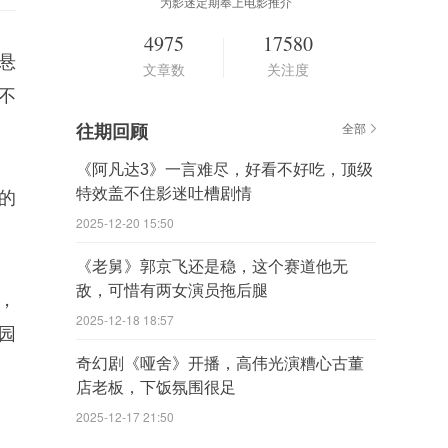
为影迷定期奉上电影推介
4975
17580
悬
文章数
关注度
不
往期回顾
全部
《阿凡达3》一言难尽，好看不好吃，顶级
特效盖不住影迷吐槽剧情
的
2025-12-20 15:50
《老舅》郭京飞还是稳，这个赛道他无
敌，可惜有两女演员拖后腿
，
2025-12-18 18:57
园
奇幻剧《哑舍》开播，高伟光演糟心古董
店老板，下饭氛围很足
2025-12-17 21:50