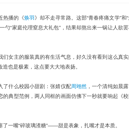
近热播的《
焕羽
》却不走寻常路。这部“青春疼痛文学”和“
加一勺“家庭伦理窒息大礼包”，结果却熬出来一锅让人欲罢
我们女主的服装真的有生活气息，好久没有看到这么真实
妆造也是极素，这点要大大地表扬。
入了什么校园小甜剧：张婧仪配
周翊然
，一个清纯如晨露
恋的典型范例，两人同框的画面仿佛下一秒就要响起《校
塞了一嘴“碎玻璃渣糖”——甜是表象，扎嘴才是本质。