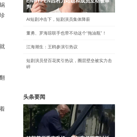
ENHYPEN西村力站姐和成员互动被审
锅
判
珍
AI短剧冲击下，短剧演员集体降薪
董勇、罗海琼联手也带不动这个“拖油瓶”！
就
江海潮生：王鸥参演引热议
短剧演员登百花奖引热议，圈层壁垒被实力击
碎
翻
头条要闻
着