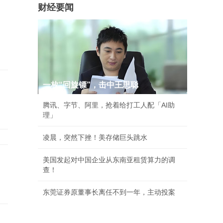
财经要闻
一枚“回旋镖”，击中王思聪
腾讯、字节、阿里，抢着给打工人配「AI助
理」
凌晨，突然下挫！美存储巨头跳水
美国发起对中国企业从东南亚租赁算力的调
查！
东莞证券原董事长离任不到一年，主动投案