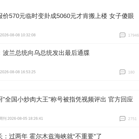
报价570元临时变卦成5060元才肯搬上楼 女子傻眼
26-08-08 10:32:08
17946
跟贴
17946
：波兰总统向乌总统发出最后通牒
26-08-08 16:53:25
180
跟贴
180
厨"全国小炒肉大王"称号被指凭视频评出 官方回应
 2026-08-05 18:26:41
2751
跟贴
2751
长：过两年 霍尔木兹海峡就“不重要”了