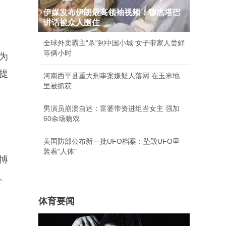
伊媒发布伊朗最高领袖视频：穆杰塔巴
讲话被众人围住
全球外卖霸主"杀"到中国小城 女子带家人尝鲜
等俩小时
，为
提
河南西平县重大刑事案嫌疑人落网 在玉米地
里被抓获
男演员崩溃自述：富婆带资进组当女主 强加
60余场吻戏
美国防部公布新一批UFO档案：坠毁UFO里
装着"人体"
术博
果、
体育要闻