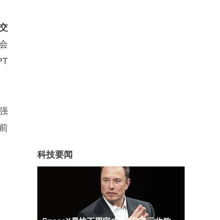
社交
而会
T
更强
“前
科技要闻