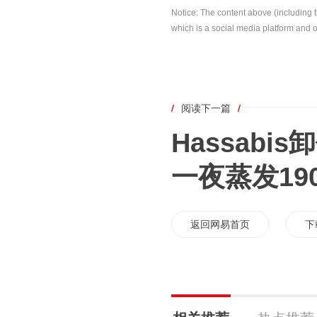
Notice: The content above (including 
which is a social media platform and o
/
阅读下一篇
/
Hassabis
一夜蒸发19
返回网易首页
下