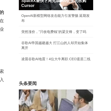
SpaceX最快下周完成600亿美元收购
Cursor
 的
OpenAI新模型网络攻击能力引发警惕 延期发
3在
布
商业
突然涨价，"只收电费钱"的梁文锋，变了吗
谷歌AI帝国越建越大 打江山的人却开始集体
离开
凌晨谷歌AI地震！4位大牛离职 CEO退居二线
搜索
嵌入
头条要闻