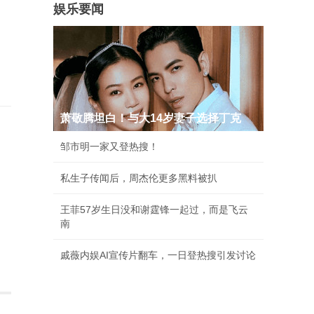
娱乐要闻
萧敬腾坦白！与大14岁妻子选择丁克
邹市明一家又登热搜！
私生子传闻后，周杰伦更多黑料被扒
王菲57岁生日没和谢霆锋一起过，而是飞云
南
戚薇内娱AI宣传片翻车，一日登热搜引发讨论