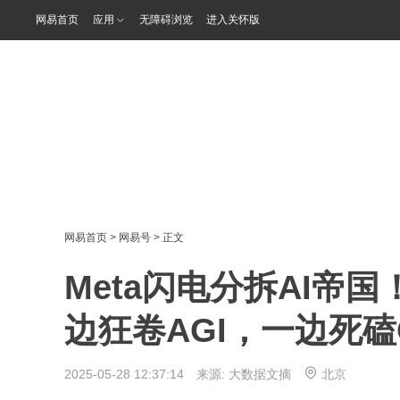
网易首页
应用
无障碍浏览
进入关怀版
网易首页
>
网易号
> 正文
Meta闪电分拆AI帝国
边狂卷AGI，一边死磕O
2025-05-28 12:37:14 来源:
大数据文摘
北京