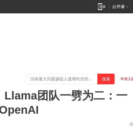
申请入
！Llama团队一劈为二：一
penAI