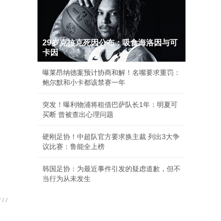
29岁克拉克死因公布：吸食海洛因与可
卡因
曝莱昂纳德案预计协商和解！名嘴要求重罚：
鲍尔默和小卡都该禁赛一年
突发！曝利物浦将租借巴萨队长1年：明夏可
买断 曾被查出心理问题
硬刚足协！中超队官方要求换主裁 列出3大争
议比赛：鲁能全上榜
韩国足协：为最近事件引发的疑虑道歉，但不
当行为从未发生