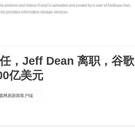
the pictures and videos if any) is uploaded and posted by a user of NetEase Hao,
nly provides information storage services.
卸任，Jeff Dean 离职，谷歌
00亿美元
载网易新闻客户端