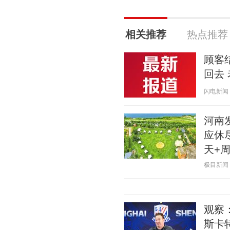
相关推荐
热点推荐
顾客
回去
闪电新闻 20
河南
应休
天+
极目新闻 20
观察
斯卡