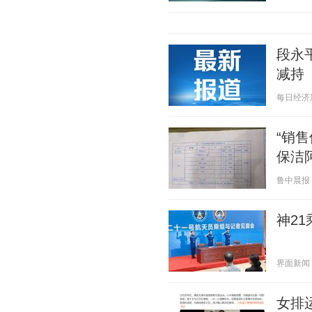
段永
减持
每日经济新闻
“销
保洁
鲁中晨报 20
神2
界面新闻 20
女排