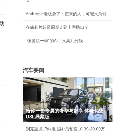
实
Anthropic老板急了：挖来的人，可能只为钱
动
存储芯片超级周期走到十字路口？
“像魔法一样”的AI，只卖几分钱
岁
汽车要闻
给你一份专属的奢华与舒享 体验仰望
U8L鼎藏版
别克至境L7纯电 国补后预售16.99-20.69万