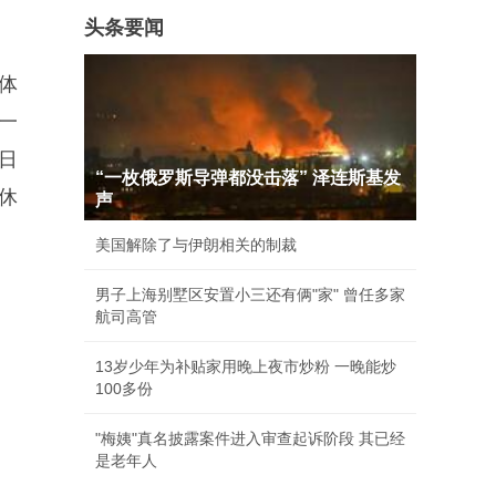
头条要闻
全体
一
日
“一枚俄罗斯导弹都没击落” 泽连斯基发
休
声
美国解除了与伊朗相关的制裁
男子上海别墅区安置小三还有俩"家" 曾任多家
航司高管
13岁少年为补贴家用晚上夜市炒粉 一晚能炒
100多份
"梅姨"真名披露案件进入审查起诉阶段 其已经
。
是老年人