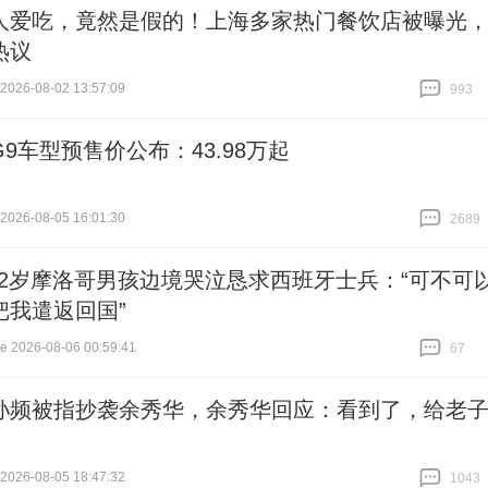
人爱吃，竟然是假的！上海多家热门餐饮店被曝光
热议
26-08-02 13:57:09
993
跟贴
993
9车型预售价公布：43.98万起
26-08-05 16:01:30
2689
跟贴
2689
12岁摩洛哥男孩边境哭泣恳求西班牙士兵：“可不可
把我遣返回国”
2026-08-06 00:59:41
67
跟贴
67
孙频被指抄袭余秀华，余秀华回应：看到了，给老
26-08-05 18:47:32
1043