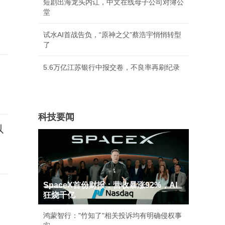
短剧出海龙头内讧，中文在线母子公司对簿公
，
堂
试水AI首战告负，“原神之父”蔡浩宇悄悄转型
了
5.6万亿江苏银行中报交卷，不良率再刷纪录
科技要闻
以
SpaceX首份财报：营收暴涨92%，AI
子
狂烧千亿
鸿蒙智行："竹知了"相关投诉均有明确侵权事