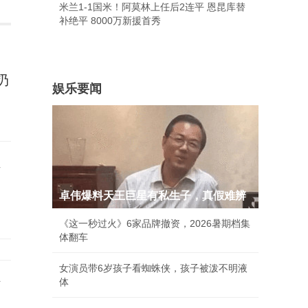
米兰1-1国米！阿莫林上任后2连平 恩昆库替
补绝平 8000万新援首秀
扔
娱乐要闻
员
卓伟爆料天王巨星有私生子，真假难辨
《这一秒过火》6家品牌撤资，2026暑期档集
体翻车
女演员带6岁孩子看蜘蛛侠，孩子被泼不明液
穆
体