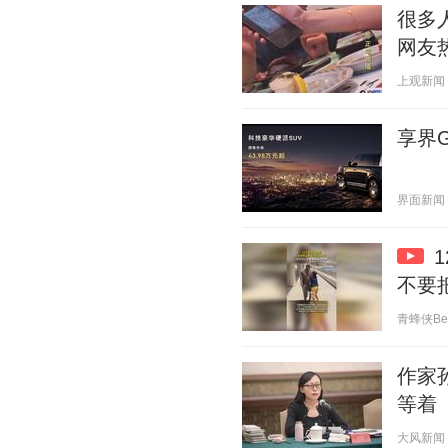
很多
网友
上观新闻 20
享界G
界面新闻 20
不要
青蜂侠Bee 
作家
等着
大风新闻 20