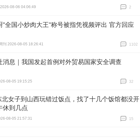
26-08-06 04:06:49
2
跟贴
2
厨"全国小炒肉大王"称号被指凭视频评出 官方回应
 2026-08-05 18:26:41
1102
跟贴
1102
社消息｜我国发起首例对外贸易国家安全调查
6-08-05 19:15:25
32
跟贴
32
东北女子到山西玩错过饭点，找了十几个饭馆都没开
午休到几点
6-08-05 21:57:31
15
跟贴
15