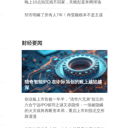
晚上10点拍完戏不回家，关晓彤直奔网球场
邹市明瞒了所有人7年！冉莹颖根本不是主谋
财经要闻
猎奇智能IPO 在中际旭创的账上越陷越
深
创业板上市告败一年半，“清华六兄弟”创立的
六合宁远IPO铩羽之谜又添隐情：一场被隐瞒
的火灾或将再断资本局，重启上市剑指北交所
路漫漫