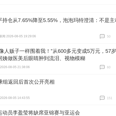
跟贴
1043
平持仓从7.65%降至5.55%，泡泡玛特澄清：不是主
 2026-08-05 19:29:06
50
跟贴
50
售像人贩子一样围着我！”从600多元变成5万元，57
阿姨做医美后眼睛肿到流泪、视物模糊
26-08-05 21:38:06
60
跟贴
60
1乘组返回后首次公开亮相
26-08-05 14:43:55
151
跟贴
151
运动员李盈莹将缺席亚锦赛与亚运会