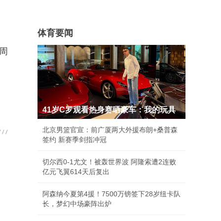
体育要闻
周
41岁C罗观看热身赛晒豪车：我的玩具
北京男篮官宣：前广厦两大外援布朗+桑普森
签约 新赛季剑指冲冠
切尔西0-1尤文！被轰世界波 阿隆索遭2连败
亿元飞翼614天后复出
阿森纳今夏第4援！7500万镑签下28岁纽卡队
长，梦幻中场豪阵出炉