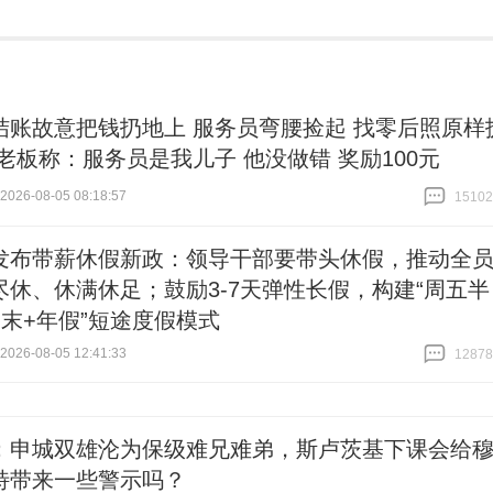
结账故意把钱扔地上 服务员弯腰捡起 找零后照原样
 老板称：服务员是我儿子 他没做错 奖励100元
26-08-05 08:18:57
15102
跟贴
15102
发布带薪休假新政：领导干部要带头休假，推动全
尽休、休满休足；鼓励3-7天弹性长假，构建“周五半
周末+年假”短途度假模式
26-08-05 12:41:33
12878
跟贴
12878
：申城双雄沦为保级难兄难弟，斯卢茨基下课会给
特带来一些警示吗？