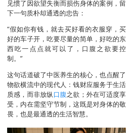
“新疆阿勒泰八月能滑雪”不实
见惯了因欲望失衡而损伤身体的案例，留
女儿为争财产堵门阻挠父亲出殡
下一句质朴却通透的忠告：
U17国足点球大战淘汰河床晋级决赛
“假如你有钱，就去买好看的衣服穿，买
夯实基础开新局
好的车子开，吃要尽量的简单，好吃的东
西吃一点点就可以了，口腹之欲要控
制。”
这句话道破了中医养生的核心，也点醒了
物欲横流中的现代人：钱财应服务于生活
质感，而非放纵
口腹
之欲；外在可适度享
受，内在需坚守节制，这既是对身体的敬
畏，也是最通透的生活智慧。