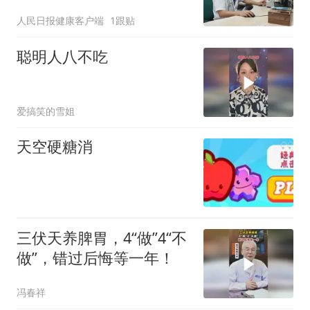
人民日报健康客户端
1跟贴
聪明人八不吃
爱搞笑的雪姐
天空硬糖消
三伏天养脾胃，4“做”4“不
做”，错过后悔等一年！
冯春祥