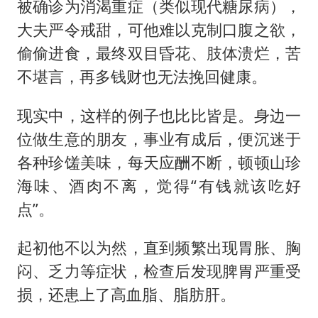
被确诊为消渴重症（类似现代糖尿病），
大夫严令戒甜，可他难以克制口腹之欲，
偷偷进食，最终双目昏花、肢体溃烂，苦
不堪言，再多钱财也无法挽回健康。
现实中，这样的例子也比比皆是。身边一
位做生意的朋友，事业有成后，便沉迷于
各种珍馐美味，每天应酬不断，顿顿山珍
海味、酒肉不离，觉得“有钱就该吃好
点”。
起初他不以为然，直到频繁出现胃胀、胸
闷、乏力等症状，检查后发现脾胃严重受
损，还患上了高血脂、脂肪肝。