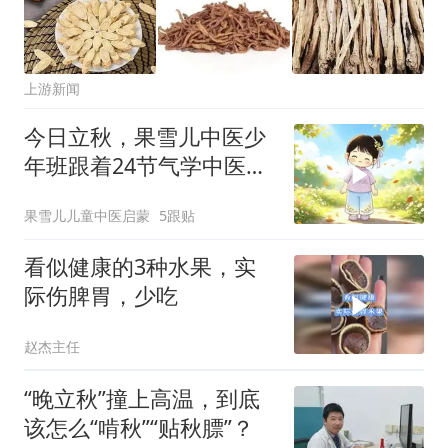
上游新闻
今日立秋，果雪儿中医少
年班跟着24节气学中医系
列
果雪儿儿童中医启蒙
5跟贴
看似健康的3种水果，实
际伤脾胃，少吃
赵杰主任
“晚立秋”撞上高温，到底
该怎么“啃秋”“贴秋膘”？