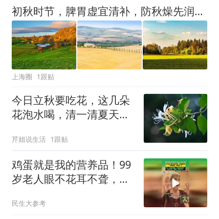
初秋时节，脾胃虚宜清补，防秋燥先润肺！
上海圈
1跟贴
今日立秋要吃花，这几朵
花泡水喝，清一清夏天攒
的湿和热
芹姐说生活
1跟贴
鸡蛋就是我的营养品！99
岁老人眼不花耳不聋，一
天俩鸡蛋，目标110岁！
民生大参考