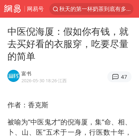
网易号
秋天的第一杯奶茶到底有多火
中巨芯：上半年归母净利润1405.77万元
中医倪海厦：假如你有钱，就
四川宜宾高县4.9级地震致1死
去买好看的衣服穿，吃要尽量
东航：国内客票提前14天免费退改
的简单
美股存储板块集体大跌
日本试射“战斧”导弹，国防部回应
富书
47
广东雷州通报特教老师招聘违规事件
2026-05-30 18:26
·江西
百花奖开幕式
胡彦斌韩磊 谁帮谁
作者：香克斯
我国外贸延续良好增长态势
被喻为“中医鬼才”的倪海厦，集“命、相、
国防部：中国军队坚决反制任何闹海挑衅图谋
卜、山、医”五术于一身，行医数十年，