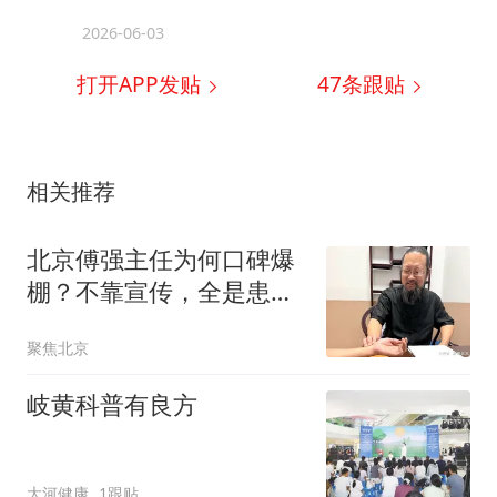
2026-06-03
打开APP发贴
47
条跟贴
相关推荐
北京傅强主任为何口碑爆
棚？不靠宣传，全是患者
真实口碑
聚焦北京
岐黄科普有良方
大河健康
1跟贴