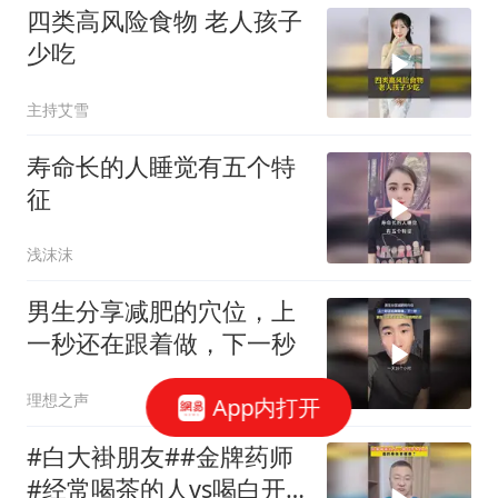
四类高风险食物 老人孩子
少吃
主持艾雪
寿命长的人睡觉有五个特
征
浅沫沫
男生分享减肥的穴位，上
一秒还在跟着做，下一秒
理想之声
App内打开
#白大褂朋友##金牌药师
#经常喝茶的人vs喝白开