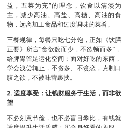
益，五菜为充”的理念，饮食以清淡为
主，减少高油、高盐、高糖、高油的食
物，远离加工食品和过度调味的菜肴。
三餐规律，每餐只吃七分饱，正如《饮膳
正要》所言“食欲数而少，不欲顿而多”，
给脾胃留足运化空间；面对好吃的东西，
学会浅尝辄止，不贪多、不贪恋，克制口
腹之欲，不被味蕾裹挟。
2. 适度享受：让钱财服务于生活，而非欲
望
不必刻意节俭，也不必盲目攀比，有钱就
适度提升生活质感：买合身好看的衣服，