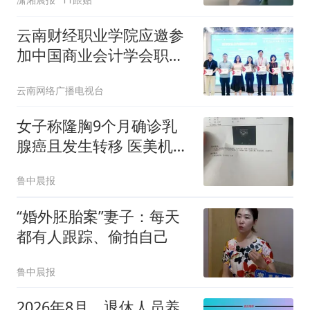
云南财经职业学院应邀参
加中国商业会计学会职业
教育分会2026年度工作会
云南网络广播电视台
议暨第21届职业教育改革
研讨会
女子称隆胸9个月确诊乳
腺癌且发生转移 医美机构
回应
鲁中晨报
“婚外胚胎案”妻子：每天
都有人跟踪、偷拍自己
鲁中晨报
2026年8月，退休人员养