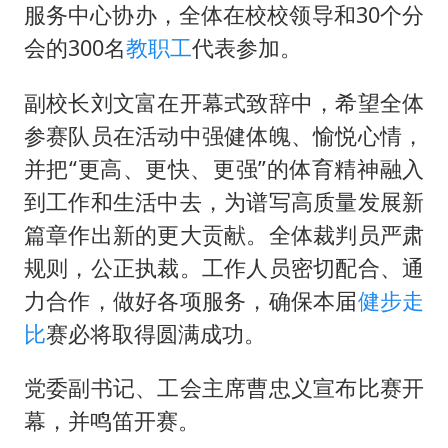
包文婧：二胎很难一碗水端平
服务中心协办，全体在校校领导和30个分
香港宏福苑火灾或由烟头引起
会的300名
教职工
代表参加。
浙江台州《告全体市民书》
副校长刘文富在开幕式致辞中，希望全体
女主硬加吻戏短剧已下架
参赛队员在活动中强健体魄、愉悦心情，
《给阿嬷的情书》售后来了
并把“更高、更快、更强”的体育精神融入
人民的健康、体质、幸福一脉相承
到工作和生活中去，为谱写高质量发展新
篇章作出新的更大贡献。全体裁判员严肃
规则，公正执裁。工作人员密切配合、通
力合作，做好各项服务，确保本届
健步走
比
赛必将取得圆满成功。
党委副书记、工会主席曹忠义宣布比赛开
幕，并鸣笛开赛。