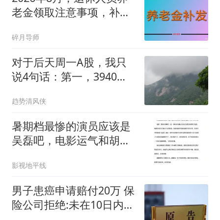
老金领取注意事项，补发
说明
碎月导师
对于后天周一A股，我只
说4句话：第一，3940点
或许只是个半山腰？
趋势清风侠
暑期档最惨的演员应该是
吴磊吧，电影运气和胡歌
一样臭！
影视地平线
男子患癌申请赔付20万 保
险公司拒绝:未在10日内通
知