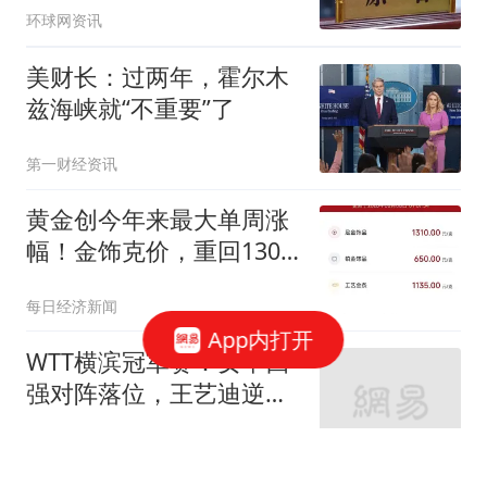
环球网资讯
美财长：过两年，霍尔木
兹海峡就“不重要”了
第一财经资讯
黄金创今年来最大单周涨
幅！金饰克价，重回1300
元；黄金股“抢跑”：A股黄
每日经济新闻
金产业链已提前启动
App内打开
WTT横滨冠军赛：女单四
强对阵落位，王艺迪逆转
晋级，张本遇强敌
漫川舟船