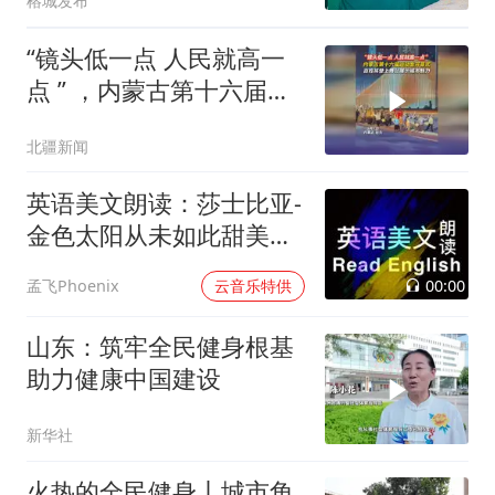
榕城发布
“镜头低一点 人民就高一
点 ” ，内蒙古第十六届运
动会开幕式百姓将登上舞
北疆新闻
台展示城市魅力#内蒙古
十六运#媒体原创#媒体精
英语美文朗读：莎士比亚-
选计划#内蒙古自治区第
金色太阳从未如此甜美吻
十六届运动会
过
00:00
孟飞Phoenix
云音乐特供
山东：筑牢全民健身根基
助力健康中国建设
新华社
火热的全民健身丨城市角