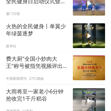
全民健身日启动仪式暨全
民健身运动会开幕式火热
厦门日报
启幕
火热的全民健身丨单翼少
年绿茵逐梦
新华社
费大厨"全国小炒肉大
王"称号被指凭视频评出
官方回应
中国新闻周刊
2751跟贴
大雨将至一家老小6分钟
抢收完1千斤稻谷
潇湘晨报
11跟贴