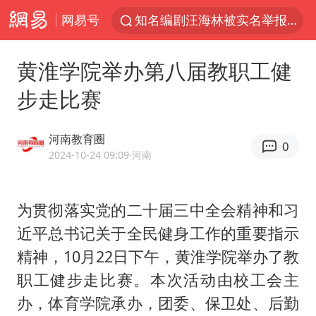
网易号
知名编剧汪海林被实名举报偷税漏税
浙江温州发布台风橙色预警信号
黄淮学院举办第八届教职工健
台风白海豚闭眼意味着什么
步走比赛
男童模仿奥特曼从高处跳下致骨折
富婆带资进组给自己硬加60多场吻戏
河南教育圈
0
名创优品一次性内裤 颜面尽失
2024-10-24 09:09
·河南
“六爷”挂一颗出场
为贯彻落实党的二十届三中全会精神和习
白海豚将正面袭击贯穿浙江
近平总书记关于全民健身工作的重要指示
梁家辉：到内地拍戏不是北上是回归
精神，10月22日下午，黄淮学院举办了教
视频丨中国东方电气集团原党组副书记、董事宋致远被查
职工健步走比赛。本次活动由校工会主
牛津大学一纸声明甩不了锅
办，体育学院承办，团委、保卫处、后勤