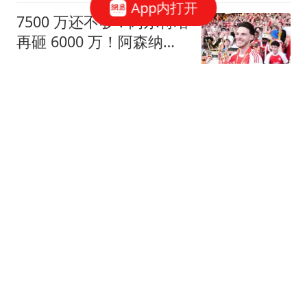
App内打开
7500 万还不够！阿尔特塔
再砸 6000 万！阿森纳要
复刻赖斯神操作
澜归序
据报道：查尔斯国王与哈
里梅根及其子女私下团聚
前，提出一个请求
未来展望
日乒一哥3-0却说才发挥3
成水准！张本美和：为什
么陈熠总中断比赛
求球不落谛
核心技术全面撤离，印尼