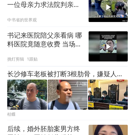
一位母亲力求法院判亲女
儿死刑
中书省的世界观
书记来医院陪父亲看病 哪
料医院竟随意收费 当场告
到法院
挑灯剪辑
1跟贴
长沙修车老板被打断3根肋骨，嫌疑人终于刑拘了，但这笔账还没完
枯蝶
后续，婚外胚胎案男方终