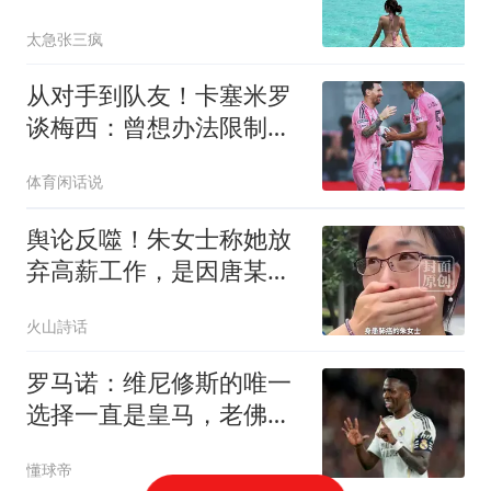
太急张三疯
从对手到队友！卡塞米罗
谈梅西：曾想办法限制
他，如今站在场边欣赏
体育闲话说
他！
舆论反噬！朱女士称她放
弃高薪工作，是因唐某某
父母不带孩子，网友：女
火山詩话
方太强势了，不愿与婆家
走近，身体又太差
罗马诺：维尼修斯的唯一
选择一直是皇马，老佛爷
始终都支持他
懂球帝