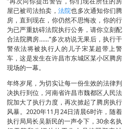
法国下周开始禁止未经同意的电话营销
“再次向你提出警告，你们现在所住的房
屋已被司法拍卖，
法院
也多次通知你们腾
贵州轮胎子公司获美国退税8136万
房，直到现在，你仍然不思悔改，你的行
郑国霖回应去景区上班被保安拦下
为已严重妨碍法院执行公务，请你立刻配
CIA被曝已秘密设立古巴工作组
合法院腾房……”多次劝说无果后，执行干
曝韩足协曾为外籍裁判安排性招待
警依法将被执行人的儿子宋某超带上警
萧敬腾：不忍心让妻子承受生育的苦
车，这是发生在许昌市东城区某小区腾房
奋进开新局 实干挑大梁
现场的一幕。
年终岁尾，为切实让每一份生效的法律判
决执行到位，河南省许昌市魏都区人民法
院加大了执行力度，再次掀起了腾房执行
风暴。2020年11月24日清晨6时许，随着
执行局局长吴新民的一声令下，30余名执