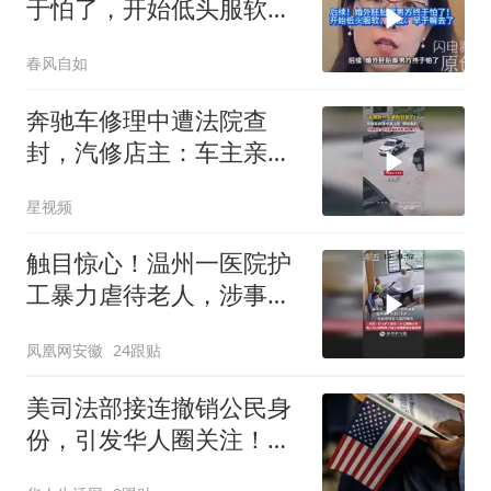
于怕了，开始低头服软，
网友：早干嘛去了
春风自如
奔驰车修理中遭法院查
封，汽修店主：车主亲戚
送来修，维修费几千
星视频
触目惊心！温州一医院护
工暴力虐待老人，涉事人
员已被刑拘
凤凰网安徽
24跟贴
美司法部接连撤销公民身
份，引发华人圈关注！这
4种情况都可能被撤，有