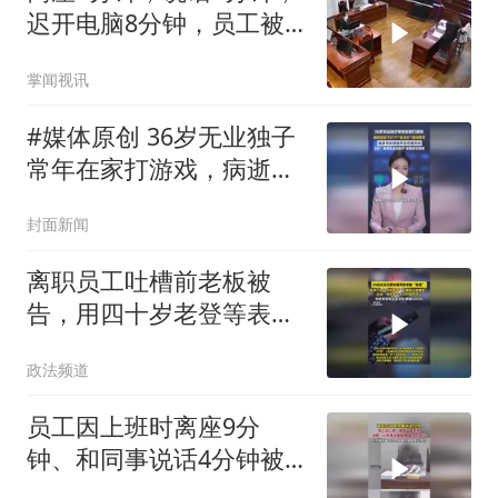
迟开电脑8分钟，员工被
指“摸鱼”遭开除，法院判
掌闻视讯
了
#媒体原创 36岁无业独子
常年在家打游戏，病逝后
留下87个“高身价”游戏账
封面新闻
号，独身母亲想继承变
现，法院判定可依法继承
离职员工吐槽前老板被
告，用四十岁老登等表
述，法院：超出合理表达
政法频道
范畴
员工因上班时离座9分
钟、和同事说话4分钟被
开除，法院：公司违法