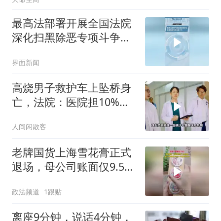
最高法部署开展全国法院
深化扫黑除恶专项斗争工
作
界面新闻
高烧男子救护车上坠桥身
亡，法院：医院担10%责
任，赔13万
人间闲散客
老牌国货上海雪花膏正式
退场，母公司账面仅9.58
万元
政法频道
1跟贴
离座9分钟，说话4分钟，