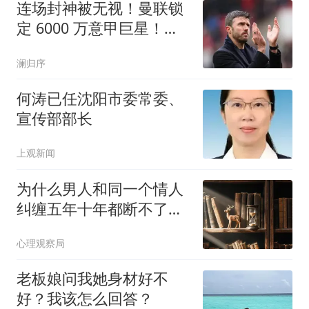
连场封神被无视！曼联锁
定 6000 万意甲巨星！自
家天才直接被弃
澜归序
何涛已任沈阳市委常委、
宣传部部长
上观新闻
为什么男人和同一个情人
纠缠五年十年都断不了？
心理学研究发现：肉体吸
心理观察局
引只是浅层的原因，真正
让他沉沦的是这两种“情感
老板娘问我她身材好不
寄生利益”
好？我该怎么回答？