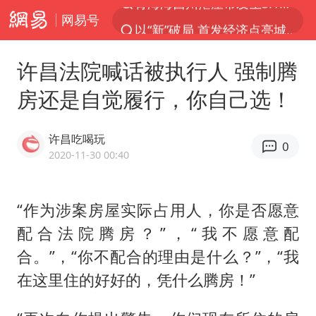
网易号
以“新”破局 首发经济点亮城市消费活力
我国编制完成新版全月地质图
许昌法院喊话被执行人 强制腾
台风白海豚登陆地点更新
房还是自觉履行，你自己选！
看守所辅警收受10万获刑1年
台风白海豚进入48小时警戒线
许昌吃喝玩
0
吉林一“温度计大楼”读数爆表
2020-11-30 00:40
24小时不关空调 电费会更低吗
“作为涉案房屋实际占用人，你是否愿意
宇树科技王兴兴身家有望超200亿元
配合法院腾房？”，“我不愿意配
村民谈“梅姨”：叫的其实是“媒姨”
合。”，“你不配合的理由是什么？”，“我
中国养老床位“三连降”
在这里住的好好的，凭什么腾房！”
五粮液渠道价一箱上涨近百元