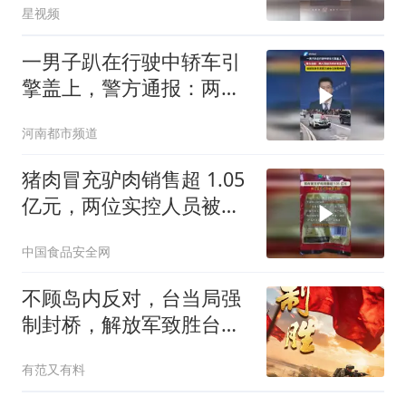
星视频
一男子趴在行驶中轿车引
擎盖上，警方通报：两人
因经济纠纷发生争执，目
河南都市频道
前驾驶员蒋某已被依法刑
事拘留
猪肉冒充驴肉销售超 1.05
亿元，两位实控人员被判
无期
中国食品安全网
不顾岛内反对，台当局强
制封桥，解放军致胜台
海，两岸统一不可逆
有范又有料