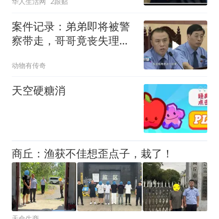
华人生活网
2跟贴
些人真该找律师了
案件记录：弟弟即将被警
察带走，哥哥竟丧失理
智，当着老母亲的
动物有传奇
天空硬糖消
商丘：渔获不佳想歪点子，栽了！
天命生商