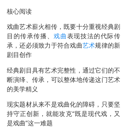
“伊斯兰版北约”出现
核心阅读
伯克希尔净买入约200亿美元股票
以军士兵把枪口对准中国记者
戏曲艺术薪火相传，既要十分重视经典剧
构建更高水平的全民健身公共服务体系
目的传承传播、
戏曲
表现技法的代际传
承，还必须致力于符合戏曲
艺术
规律的新
剧目创作
经典剧目具有艺术完整性，通过它们的不
断演绎、传承，可以整体地传递这门艺术
的美学精义
现实题材从来不是戏曲化的障碍，只要坚
持守正创新，就能攻克“既是现代戏，又
是戏曲”这一难题