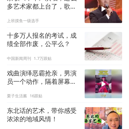
多艺术家都上台了，歌曲
听得振奋人心
上班摸鱼一级选手
十多万人报名的考试，成
绩全部作废，公平么？
中国新闻周刊
1.7万跟贴
戏曲演绎恶霸抢亲，男演
员一个动作，隔着屏幕感
觉被骚扰
栗子生活酱
16跟贴
东北话的艺术，带你感受
浓浓的地域风情！