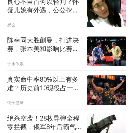
良心不自首何以轻判？怀
疑儿媳有外遇，公公挖
眼、剁手脚残杀儿媳
易玄
陈幸同大胜蒯曼，打进决
赛，张本美和影响比赛走
向
子水体娱
真实命中率80%以上有多
难？历史前10现役占一
半，哈登92场仅排第4
锅子篮球
绝杀空袭！28枚导弹全程
零拦截，俄军8年后霸气