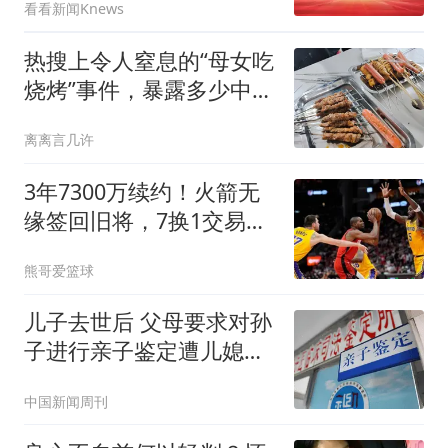
看看新闻Knews
热搜上令人窒息的“母女吃
烧烤”事件，暴露多少中国
式父母的可悲
离离言几许
3年7300万续约！火箭无
缘签回旧将，7换1交易，
斯通亲手送走准全明星
熊哥爱篮球
儿子去世后 父母要求对孙
子进行亲子鉴定遭儿媳拒
绝
中国新闻周刊