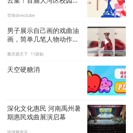
云集！首届大湾区校园戏
剧季剧目招募成果全披露
导筒directube
男子展示自己画的戏曲油
画，简单几笔人物动作突
然就鲜活了
重庆观天下
11跟贴
天空硬糖消
深化文化惠民 河南禹州暑
期惠民戏曲展演启幕
环球网资讯