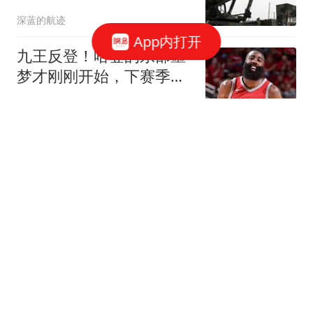
兑现普京预言？
深蓝的航迹
App内打开
九王反登！哈登的东部噩
梦才刚刚开始，下赛季夺
冠的概率几乎为零
王瑄自驾
美国看傻眼！中国东风-17
实战编队曝光，印媒：这
是大规模部署！
鹤羽说个事
美方连投86票不准中国买
俄油 中方已做最坏打算
共工之锚