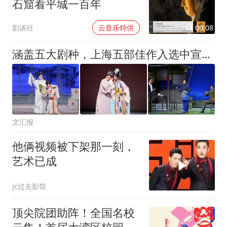
石窟看平城一百年
00:08
剧谈社
云音乐特供
涵盖五大剧种，上海五部佳作入选中宣部、文旅部2026年经典折子戏展演
文汇报
他俩视频被下架那一刻，
艺术已成
jc过去影馆
顶尖院团助阵！全国名校