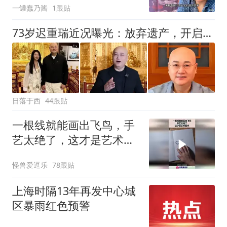
一罐蠢乃酱
1跟贴
73岁迟重瑞近况曝光：放弃遗产，开启新人生
日落于西
44跟贴
一根线就能画出飞鸟，手
艺太绝了，这才是艺术魔
术！
怪兽爱逗乐
78跟贴
上海时隔13年再发中心城
区暴雨红色预警