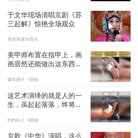
于文华现场清唱京剧《苏
三起解》惊艳全场观众
美的浪漫56音乐
美甲师布置在指甲上，画
画居然还能做出这东西，
简直是在创造艺术
爆笑萌仔
1跟贴
这艺术演绎的就是人的一
生，虽起起落落，终将到
达人生巅峰
灼灼向上
4跟贴
京歌《中华》演唱，这么