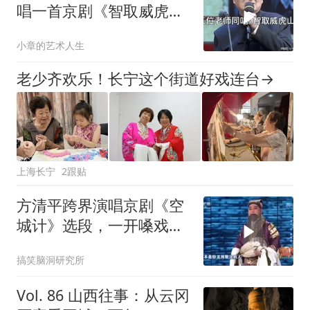
唱一首京剧《智取威虎
山》能否超越经典？
小章的艺术人生
老少齐欢乐！长宁这个街道好戏连台→
上海长宁
2跟贴
方清平跨界演唱京剧《空
城计》选段，一开嗓戏腔
惊人，引全场欢呼
搞笑脑洞研究所
Vol. 86 山西往事：从云冈