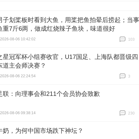
男子划桨板时看到大鱼，用桨把鱼拍晕后捞起；当
鱼重7斤6两，做成红烧辣子鱼块，味道很好
26-08-06 10:42:02
103
跟贴
103
之星冠军杯小组赛收官，U17国足、上海队都晋级四
东道主会师决赛？
26-08-06 22:24:54
3
跟贴
3
足联：向理事会和211个会员协会致歉
26-08-06 09:38:14
230
跟贴
230
牛奶，为何中国市场跌下神坛？