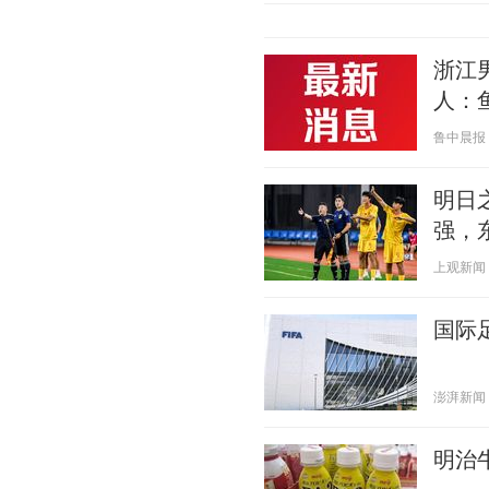
浙江
人：
鲁中晨报 20
明日
强，
上观新闻 20
国际
澎湃新闻 20
明治