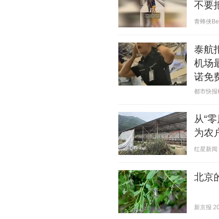
不要
青蜂侠Bee 
泰航
机场
诺免
都市快报橙柿
从“
为农
红星新闻 20
北京
新京报 202