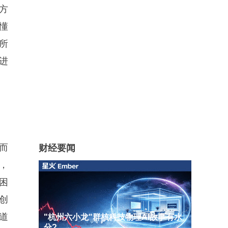
方
懂
所
进
而
财经要闻
，
困
创
道
"杭州六小龙"群核科技物理AI故事有水
分?