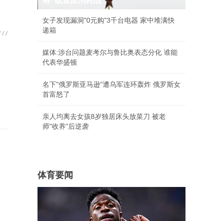
将"或直面消耗战
女子发现漏洞"0元购"3千台电器 家中堆满快
递箱
媒体:涉台问题麦考尔与鲁比奥表态分化 谁能
代表华盛顿
名下"俄罗斯亚马逊"遭乌军连环轰炸 俄罗斯女
首富怒了
亲人均离去女孩8岁独居床头放菜刀 被老
师"收养"后逆袭
体育要闻