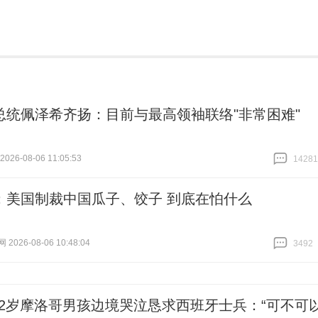
总统佩泽希齐扬：目前与最高领袖联络"非常困难"
26-08-06 11:05:53
14281
跟贴
14281
：美国制裁中国瓜子、饺子 到底在怕什么
026-08-06 10:48:04
3492
跟贴
3492
12岁摩洛哥男孩边境哭泣恳求西班牙士兵：“可不可