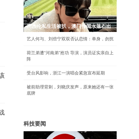
周杰伦私生活被扒，澳门传闻水落石出
艺人何与、刘些宁双双否认恋情：单身，勿扰
承
荷兰弟遭“河南弟”抢功 导演，演员证实亲自上
阵
受台风影响，浙江一演唱会紧急宣布延期
该
被前助理背刺，刘晓庆发声，原来她还有一张
底牌
战
科技要闻