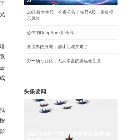
了
10连板大牛股，今夜公告！多只A股，密集提
兄
示风险
恐怖的DeepSeek斩杀线
难
全世界的丑鞋，都让北漂买走了
竟
办一场亏百亿，无人接盘的奥运会生意
去
成
头条要闻
就
按
影
地面打不穿"空战"打不停 普京高调"换