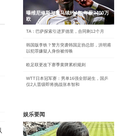
曝维尼修斯与皇马续约4年 年薪2400万
欧
TA：巴萨探索引进罗德里，合同剩12个月
韩国版李铁？警方突袭韩国足协总部，洪明甫
以犯罪嫌疑人身份被传唤
欧足联更改下赛季黄牌累积规则
WTT日本冠军赛：男单16强全部诞生，国乒
仅2人晋级即将挑战张本智和
娱乐要闻
以