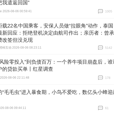
把我遣返回国”
2026-08-06 00:59:41
1005
跟贴
1005
拒载22名中国乘客，安保人员做“拉眼角”动作，泰国
最新回应：拒绝登机决定由航司作出；亲历者：曾
费改签但没兑现
互动 2026-08-06 08:23:11
5142
跟贴
5142
零风险零投入”到负债百万：一个养牛项目崩盘后，谁
户的贷款买单丨红星调查
26-08-06 22:11:48
178
跟贴
178
的“毛毛虫”进入暴食期，小鸟不爱吃，数亿头小蜂迎
6-08-06 09:44:11
61
跟贴
61