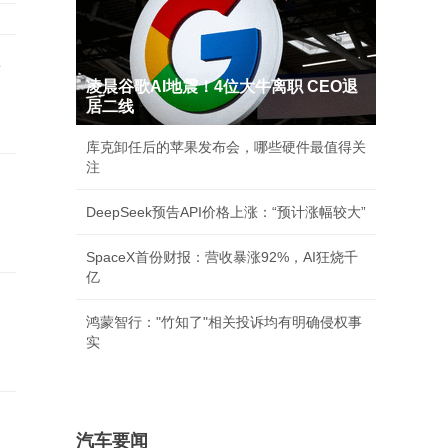
事
凌晨谷歌AI地震！4位大牛离职 CEO退
居二线
库克卸任后的苹果发布会，哪些硬件最值得关
注
DeepSeek预告API价格上涨：“预计涨幅较大”
SpaceX首份财报：营收暴涨92%，AI狂烧千
亿
鸿蒙智行："竹知了"相关投诉均有明确侵权事
实
汽车要闻