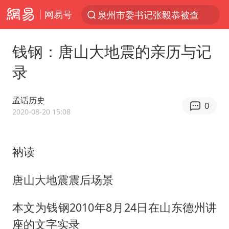
网易号
泉州市委书记张毅恭被查
“电影+”如何激发千亿级消费新活力？
钱钢：唐山大地震的亲历与记
台风白海豚已进入24小时警戒线
录
全球首个长时储能一体化产业园量产
陈垣宇0-3张禹珍 国乒男单全军覆没
孟话历史
0
名创优品回应女子吐槽内裤质量差
2020-08-20 15:08
四川宜宾市高县4.9级地震致1人死亡
衲读
台风白海豚或吞并鲸鱼 登陆地点更新
中巨芯：上半年归母净利润1405.77万元
唐山大地震震后场景
中国女篮70-67险胜尼日利亚女篮
本文为钱钢2010年8月24日在山东德州讲
美股存储板块集体大跌
座的文字实录