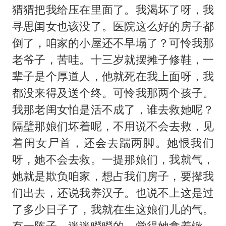
猬猬把我给压在里面了。我渴坏了呀，我
寻思闺女也该没了。医院这么好的房子都
倒了，咱家的小屋还不早塌了？可怜我那
老爷子，苦哇。十三岁就摆摊子修鞋，一
辈子是个厚道人，他就死在我上面呀，我
都没来得及送个终。可怜我那两个孩子。
我那老闺女怕是活不成了，谁去救她呢？
隔壁那娘们坏着呢，不用说不会去救，见
着闺女尸首，还会去踹两脚。她恨我们
呀，她不会去救。一提那娘们，我就气，
她就是欺负咱家，想占我们房子，要撵我
们出去，还说我养汉子。也说不上这是过
了多少日子了，我就在生这娘们儿的气。
有一阵子，迷迷瞪瞪的，觉得她拿着锹，