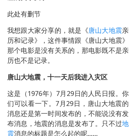
秋天的第一杯奶茶到底有多火
国防部：坚决反制任何闹海挑衅图谋
此处有删节
百花奖开幕式
我想跟大家分享的，就是《
唐山大地震
亲
我国外贸延续良好增长态势
历和记录》，这件事情跟《唐山大地震》
“新疆阿勒泰八月能滑雪”不实
那个电影是没有关系的，那电影既不是亲
日本试射“战斧”导弹，国防部回应
历也不是记录。
胡彦斌韩磊 谁帮谁
唐山大地震，十一天后我进入灾区
夯实基础开新局
这是（1976年）7月29日的人民日报。你
们可以看一下。7月29日，唐山大地震的
消息还是第一时间发布的，不能说没有发
布消息，地震的消息是发布了。只不过
地
震
消息的标题是怎么起的呢……